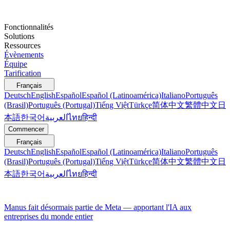
Fonctionnalités
Solutions
Ressources
Évènements
Équipe
Tarification
Français
Deutsch
English
Español
Español (Latinoamérica)
Italiano
Português
(Brasil)
Português (Portugal)
Tiếng Việt
Türkçe
简体中文
繁體中文
日
本語
한국어
العربية
ไทย
हिन्दी
Commencer
Français
Deutsch
English
Español
Español (Latinoamérica)
Italiano
Português
(Brasil)
Português (Portugal)
Tiếng Việt
Türkçe
简体中文
繁體中文
日
本語
한국어
العربية
ไทย
हिन्दी
Manus fait désormais partie de Meta — apportant l'IA aux
entreprises du monde entier