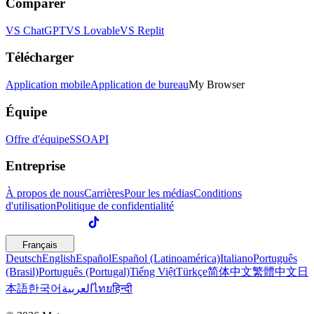
Comparer
VS ChatGPT
VS Lovable
VS Replit
Télécharger
Application mobile
Application de bureau
My Browser
Équipe
Offre d'équipe
SSO
API
Entreprise
À propos de nous
Carrières
Pour les médias
Conditions
d'utilisation
Politique de confidentialité
Français
Deutsch
English
Español
Español (Latinoamérica)
Italiano
Português
(Brasil)
Português (Portugal)
Tiếng Việt
Türkçe
简体中文
繁體中文
日
本語
한국어
العربية
ไทย
हिन्दी