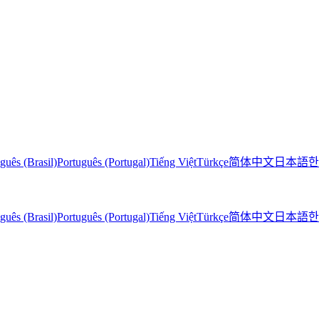
guês (Brasil)
Português (Portugal)
Tiếng Việt
Türkçe
简体中文
日本語
한
guês (Brasil)
Português (Portugal)
Tiếng Việt
Türkçe
简体中文
日本語
한