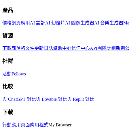
產品
價格
網頁應用
AI 設計
AI 幻燈片
AI 圖像生成器
AI 音樂生成器
M
資源
下載
部落格
文件
更新日誌
幫助中心
信任中心
API
團隊計劃
新創
社群
活動
Fellows
比較
與 ChatGPT 對比
與 Lovable 對比
與 Replit 對比
下載
行動應用
桌面應用程式
My Browser