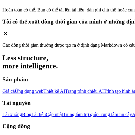
Hoàn toàn có thể. Bạn có thể tải lên tài liệu, dán ghi chú thô hoặc cu
Tôi có thể xuất dòng thời gian của mình ở những đị
Các dòng thời gian thường được tạo ra ở định dạng Markdown có cấ
Less structure,
more intelligence.
Sản phẩm
Giá cả
Ứng dụng web
Thiết kế AI
Trang trình chiếu AI
Trình tạo hình ả
Tài nguyên
Tải xuống
Blog
Tài liệu
Cập nhật
Trung tâm trợ giúp
Trung tâm tin cậy
A
Cộng đồng