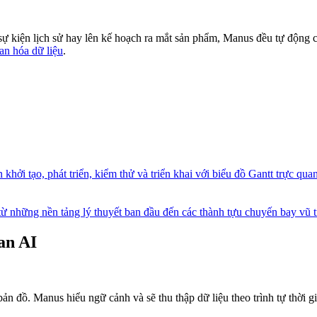
sự kiện lịch sử hay lên kế hoạch ra mắt sản phẩm, Manus đều tự động c
an hóa dữ liệu
.
khởi tạo, phát triển, kiểm thử và triển khai với biểu đồ Gantt trực quan
, từ những nền tảng lý thuyết ban đầu đến các thành tựu chuyến bay vũ 
an AI
n đồ. Manus hiểu ngữ cảnh và sẽ thu thập dữ liệu theo trình tự thời gia