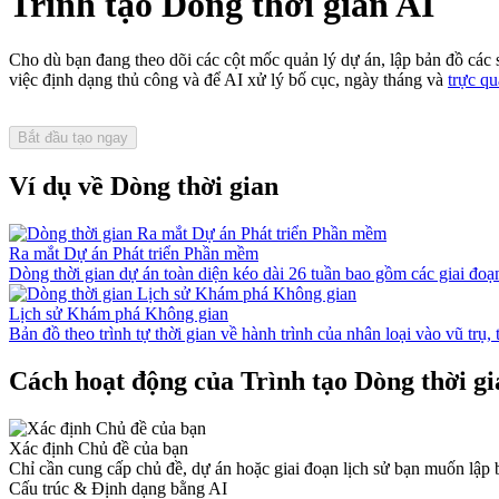
Trình tạo Dòng thời gian AI
Cho dù bạn đang theo dõi các cột mốc quản lý dự án, lập bản đồ các 
việc định dạng thủ công và để AI xử lý bố cục, ngày tháng và
trực qu
Bắt đầu tạo ngay
Ví dụ về Dòng thời gian
Ra mắt Dự án Phát triển Phần mềm
Dòng thời gian dự án toàn diện kéo dài 26 tuần bao gồm các giai đoạn 
Lịch sử Khám phá Không gian
Bản đồ theo trình tự thời gian về hành trình của nhân loại vào vũ trụ
Cách hoạt động của Trình tạo Dòng thời gi
Xác định Chủ đề của bạn
Chỉ cần cung cấp chủ đề, dự án hoặc giai đoạn lịch sử bạn muốn lập bả
Cấu trúc & Định dạng bằng AI