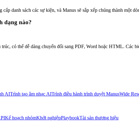
ng cấp danh sách các sự kiện, và Manus sẽ sắp xếp chúng thành một dòng 
nh dạng nào?
u trúc, có thể dễ dàng chuyển đổi sang PDF, Word hoặc HTML. Các b
nh AI
Trình tạo âm nhạc AI
Trình điều hành trình duyệt Manus
Wide Res
PI
Kế hoạch nhóm
Khởi nghiệp
Playbook
Tài sản thương hiệu