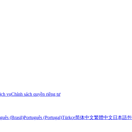
ịch vụ
Chính sách quyền riêng tư
guês (Brasil)
Português (Portugal)
Türkçe
简体中文
繁體中文
日本語
한