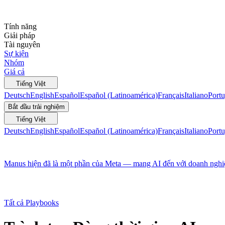
Tính năng
Giải pháp
Tài nguyên
Sự kiện
Nhóm
Giá cả
Tiếng Việt
Deutsch
English
Español
Español (Latinoamérica)
Français
Italiano
Portu
Bắt đầu trải nghiệm
Tiếng Việt
Deutsch
English
Español
Español (Latinoamérica)
Français
Italiano
Portu
Manus hiện đã là một phần của Meta — mang AI đến với doanh nghiệp
Tất cả Playbooks