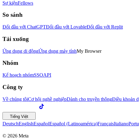
Sự kiện
Fellows
So sánh
Đối đầu với ChatGPT
Đối đầu với Lovable
Đối đầu với Replit
Tải xuống
Ứng dụng di động
Ứng dụng máy tính
My Browser
Nhóm
Kế hoạch nhóm
SSO
API
Công ty
Về chúng tôi
Cơ hội nghề nghiệp
Dành cho truyền thông
Điều khoản d
Tiếng Việt
Deutsch
English
Español
Español (Latinoamérica)
Français
Italiano
Portu
© 2026 Meta