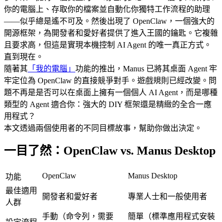
你的電腦上、存取你的檔案並自動化你獨特工作流程的助理
——似乎總是遙不可及。然後出現了 OpenClaw，一個強大的
開源框架，為開發者和愛好者提供了進入王國的鑰匙。它複雜
且要求高，但這是實現本機控制 AI Agent 的唯一真正方式。
直到現在。
隨著其
「我的電腦」
功能的推出，Manus 已將其桌面 Agent 牢
牢定位為 OpenClaw 的直接競爭對手。遊戲規則已經改變。問
題不再是
是否
可以在桌面上擁有一個個人 AI Agent，而是
哪種
類型
的 Agent 適合你：強大的 DIY 框架還是精緻的全合一應
用程式？
本文透過兩個使用者的不同目標故事，幫助你做出決定。
一目了然：OpenClaw vs. Manus Desktop
OpenClaw
Manus Desktop
功能
最佳適用
開發者和愛好者
專業人士和一般使用者
人群
手動（命令列，需要 
簡單（標準應用程式安裝