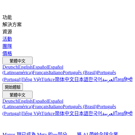
功能
解決方案
資源
活動
團隊
價格
繁體中文
Deutsch
English
Español
Español
(Latinoamérica)
Français
Italiano
Português (Brasil)
Português
(Portugal)
Tiếng Việt
Türkçe
简体中文
日本語
한국어
العربية
ไทย
हिन्दी
開始體驗
繁體中文
Deutsch
English
Español
Español
(Latinoamérica)
Français
Italiano
Português (Brasil)
Português
(Portugal)
Tiếng Việt
Türkçe
简体中文
日本語
한국어
العربية
ไทย
हिन्दी
Manus 現已成為 Meta 的一部分——將 AI 帶給全球企業