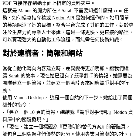
PDF 直接儲存到她桌面上指定的資料夾中。
這就是 Manus 的魔力所在。Sarah 不需要知道什麼是 cron 任
務、如何編寫指令稿或 Notion API 是如何運作的。她用簡單
的英語陳述了她的目標，整合平台完成了其餘的工作。對於專
注於生產力的專業人士來說，這是一條更快、更直接的路徑，
可以實現強大的自動化工作流程，而無需任何技術知識。
對於建構者：簡報和網站
當從自動化轉向內容建立時，差異變得更加明顯。讓我們繼
續 Sarah 的故事。現在她已經有了競爭對手的情報，她需要為
團隊建立一個簡報，並建立一個著陸頁來回應競爭對手的行
動。
使用 Manus Desktop，
 這是一個自然的下一步。她給出了兩個
額外的指令：
•
「建立一個 10 頁的簡報，總結我『競爭對手情報』Notion 資
料庫中的關鍵發現。」
•
「現在，建立一個標題為『更聰明的替代方案』的著陸頁，
並包含三個突顯我們優勢的部分。使用專業且簡潔的設計。」