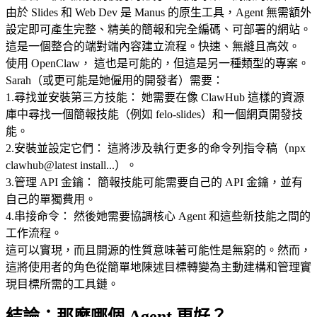
由於 Slides 和 Web Dev 是 Manus 的原生工具，Agent 無需額外
設定即可產生完整、精美的簡報和完全編碼、可部署的網站。
這是一個整合的端對端內容建立流程。快速、無縫且高效。
使用 OpenClaw，
 這也是可能的，但這是另一種類型的專案。
Sarah（或更可能是她僱用的開發者）需要：
1
.
尋找並安裝第三方技能：
 她需要在像 ClawHub 這樣的資源
庫中尋找一個簡報技能（例如 
felo-slides
）和一個網頁開發技
能。
2
.
安裝並設定它們：
 這將涉及執行更多的命令列指令稿（
npx 
clawhub@latest install...
）。
3
.
管理 API 金鑰：
 簡報技能可能需要自己的 API 金鑰，並有
自己的單獨費用。
4
.
串接命令：
 然後她需要協調核心 Agent 和這些新技能之間的
工作流程。
這可以實現，而且開源的性質意味著可能性是無窮的。然而，
這將使用者的角色從簡單地陳述目標轉變為主動建構和管理實
現目標所需的工具鏈。
結論：那麼哪個 Agent 更好？