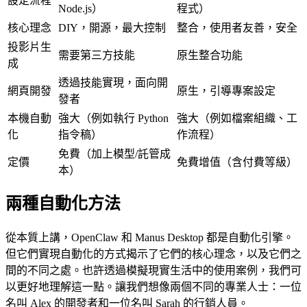
設定流程
Node.js）
程式）
核心理念
DIY，開源，最大控制
整合，使用者友善，安全
投影片生
需要第三方技能
原生整合功能
成
透過技能實現，面向開
網頁開發
原生，引導專案設定
發者
本機自動
強大（例如執行 Python 
強大（例如檔案組織、工
化
指令稿）
作流程）
免費（加上模型/託管成
定價
免費增值（含付費等級）
本）
兩種自動化方法
從本質上講，OpenClaw 和 Manus Desktop 都是自動化引擎。
但它們實現自動化的方式揭示了它們的核心理念，以及它們之
間的不同之處。也許透過模擬現實生活中的使用案例，我們可
以更好地理解這一點。讓我們想像兩個不同的專業人士：一位
名叫 Alex 的開發者和一位名叫 Sarah 的行銷人員。