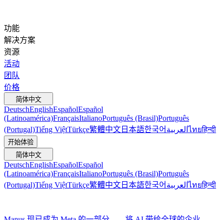
功能
解决方案
资源
活动
团队
价格
简体中文
Deutsch
English
Español
Español
(Latinoamérica)
Français
Italiano
Português (Brasil)
Português
(Portugal)
Tiếng Việt
Türkçe
繁體中文
日本語
한국어
العربية
ไทย
हिन्दी
开始体验
简体中文
Deutsch
English
Español
Español
(Latinoamérica)
Français
Italiano
Português (Brasil)
Português
(Portugal)
Tiếng Việt
Türkçe
繁體中文
日本語
한국어
العربية
ไทย
हिन्दी
Manus 现已成为 Meta 的一部分——将 AI 带给全球的企业