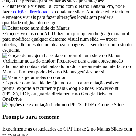
edição de precisão para refinar as suas apresentações:
•
Editar texto e visuais:
 Tal como com o Nano Banana Pro, pode 
fazer 
edições direcionadas
 a qualquer slide. Aponte e edite texto ou 
elementos visuais para fazer alterações locais sem perder a 
qualidade original do design.
•
Edições visuais com AI:
 Utilize um prompt em linguagem natural 
para modificar qualquer elemento visual num slide — trocar 
objetos, alterar estilos ou atualizar imagens — sem tocar no resto do 
esquema.
•
Adicionar notas do orador:
 Prepare-se para a sua apresentação 
adicionando notas detalhadas do orador diretamente na interface do 
Manus. Também pode deixar o Manus gerá-las por si.
•
Exportar com facilidade:
 Quando a sua apresentação estiver 
pronta, exporte-a facilmente para Google Slides, PowerPoint 
(PPTX), PDF, ou guarde diretamente no Google Drive ou 
OneDrive.
Prompts para começar
Experimente as capacidades do GPT Image 2 no Manus Slides com 
estes prompts: