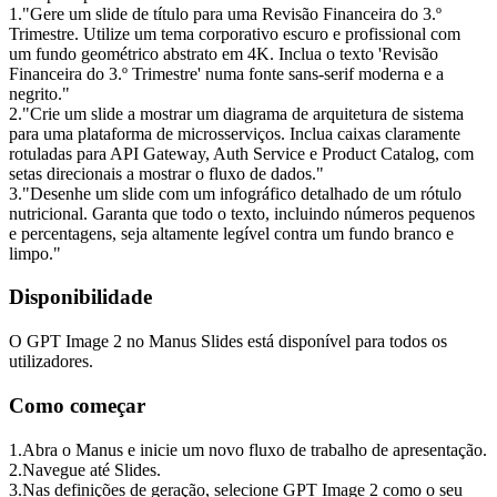
1
.
"Gere um slide de título para uma Revisão Financeira do 3.º 
Trimestre. Utilize um tema corporativo escuro e profissional com 
um fundo geométrico abstrato em 4K. Inclua o texto 'Revisão 
Financeira do 3.º Trimestre' numa fonte sans-serif moderna e a 
negrito."
2
.
"Crie um slide a mostrar um diagrama de arquitetura de sistema 
para uma plataforma de microsserviços. Inclua caixas claramente 
rotuladas para API Gateway, Auth Service e Product Catalog, com 
setas direcionais a mostrar o fluxo de dados."
3
.
"Desenhe um slide com um infográfico detalhado de um rótulo 
nutricional. Garanta que todo o texto, incluindo números pequenos 
e percentagens, seja altamente legível contra um fundo branco e 
limpo."
Disponibilidade
O GPT Image 2 no Manus Slides está disponível para todos os 
utilizadores.
Como começar
1
.
Abra o Manus e inicie um novo fluxo de trabalho de apresentação.
2
.
Navegue até 
Slides
.
3
.
Nas definições de geração, selecione 
GPT Image 2
 como o seu 