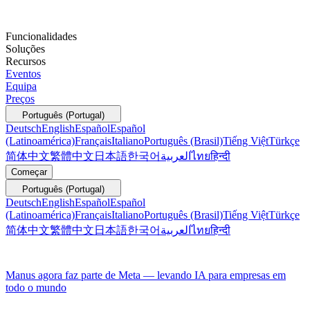
Funcionalidades
Soluções
Recursos
Eventos
Equipa
Preços
Português (Portugal)
Deutsch
English
Español
Español
(Latinoamérica)
Français
Italiano
Português (Brasil)
Tiếng Việt
Türkçe
简体中文
繁體中文
日本語
한국어
العربية
ไทย
हिन्दी
Começar
Português (Portugal)
Deutsch
English
Español
Español
(Latinoamérica)
Français
Italiano
Português (Brasil)
Tiếng Việt
Türkçe
简体中文
繁體中文
日本語
한국어
العربية
ไทย
हिन्दी
Manus agora faz parte de Meta — levando IA para empresas em
todo o mundo