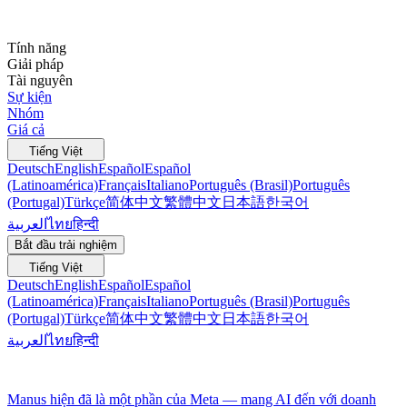
Tính năng
Giải pháp
Tài nguyên
Sự kiện
Nhóm
Giá cả
Tiếng Việt
Deutsch
English
Español
Español
(Latinoamérica)
Français
Italiano
Português (Brasil)
Português
(Portugal)
Türkçe
简体中文
繁體中文
日本語
한국어
العربية
ไทย
हिन्दी
Bắt đầu trải nghiệm
Tiếng Việt
Deutsch
English
Español
Español
(Latinoamérica)
Français
Italiano
Português (Brasil)
Português
(Portugal)
Türkçe
简体中文
繁體中文
日本語
한국어
العربية
ไทย
हिन्दी
Manus hiện đã là một phần của Meta — mang AI đến với doanh