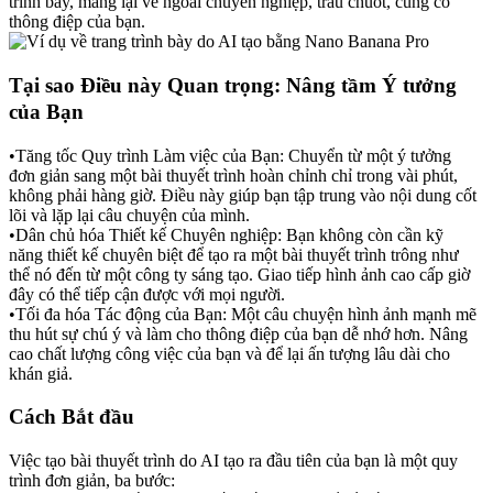
trình bày, mang lại vẻ ngoài chuyên nghiệp, trau chuốt, củng cố 
thông điệp của bạn.
Tại sao Điều này Quan trọng: Nâng tầm Ý tưởng 
của Bạn
•
Tăng tốc Quy trình Làm việc của Bạn: Chuyển từ một ý tưởng 
đơn giản sang một bài thuyết trình hoàn chỉnh chỉ trong vài phút, 
không phải hàng giờ. Điều này giúp bạn tập trung vào nội dung cốt 
lõi và lặp lại câu chuyện của mình.
•
Dân chủ hóa Thiết kế Chuyên nghiệp: Bạn không còn cần kỹ 
năng thiết kế chuyên biệt để tạo ra một bài thuyết trình trông như 
thể nó đến từ một công ty sáng tạo. Giao tiếp hình ảnh cao cấp giờ 
đây có thể tiếp cận được với mọi người.
•
Tối đa hóa Tác động của Bạn: Một câu chuyện hình ảnh mạnh mẽ 
thu hút sự chú ý và làm cho thông điệp của bạn dễ nhớ hơn. Nâng 
cao chất lượng công việc của bạn và để lại ấn tượng lâu dài cho 
khán giả.
Cách Bắt đầu
Việc tạo bài thuyết trình do AI tạo ra đầu tiên của bạn là một quy 
trình đơn giản, ba bước: