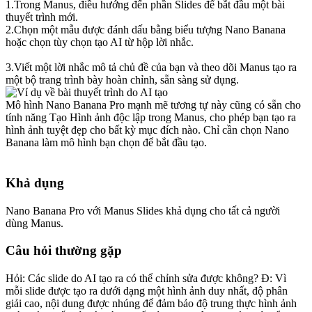
1
.
Trong Manus, điều hướng đến phần Slides để bắt đầu một bài 
thuyết trình mới.
2
.
Chọn một mẫu được đánh dấu bằng biểu tượng Nano Banana 
hoặc chọn tùy chọn tạo AI từ hộp lời nhắc.
3
.
Viết một lời nhắc mô tả chủ đề của bạn và theo dõi Manus tạo ra 
một bộ trang trình bày hoàn chỉnh, sẵn sàng sử dụng.
Mô hình Nano Banana Pro mạnh mẽ tương tự này cũng có sẵn cho 
tính năng 
Tạo Hình ảnh
 độc lập trong Manus, cho phép bạn tạo ra 
hình ảnh tuyệt đẹp cho bất kỳ mục đích nào. Chỉ cần chọn Nano 
Banana làm mô hình bạn chọn để bắt đầu tạo.
Khả dụng
Nano Banana Pro với Manus Slides khả dụng cho 
tất cả người 
dùng Manus
.
Câu hỏi thường gặp
Hỏi: Các slide do AI tạo ra có thể chỉnh sửa được không? Đ: Vì 
mỗi slide được tạo ra dưới dạng một hình ảnh duy nhất, độ phân 
giải cao, nội dung được nhúng để đảm bảo độ trung thực hình ảnh 