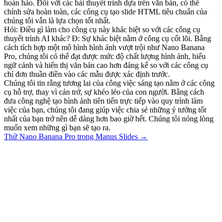
hoàn hảo. Đối với các bài thuyết trình dựa trên văn bản, có thể 
chỉnh sửa hoàn toàn, các công cụ tạo slide HTML tiêu chuẩn của 
chúng tôi vẫn là lựa chọn tốt nhất.
Hỏi: Điều gì làm cho công cụ này khác biệt so với các công cụ 
thuyết trình AI khác? Đ: Sự khác biệt nằm ở công cụ cốt lõi. Bằng 
cách tích hợp một mô hình hình ảnh vượt trội như Nano Banana 
Pro, chúng tôi có thể đạt được mức độ chất lượng hình ảnh, hiểu 
ngữ cảnh và hiển thị văn bản cao hơn đáng kể so với các công cụ 
chỉ đơn thuần điền vào các mẫu được xác định trước.
Chúng tôi tin rằng tương lai của công việc sáng tạo nằm ở các công 
cụ hỗ trợ, thay vì cản trở, sự khéo léo của con người. Bằng cách 
đưa công nghệ tạo hình ảnh tiên tiến trực tiếp vào quy trình làm 
việc của bạn, chúng tôi đang giúp việc chia sẻ những ý tưởng tốt 
nhất của bạn trở nên dễ dàng hơn bao giờ hết. Chúng tôi nóng lòng 
muốn xem những gì bạn sẽ tạo ra.
Thử Nano Banana Pro trong Manus Slides →