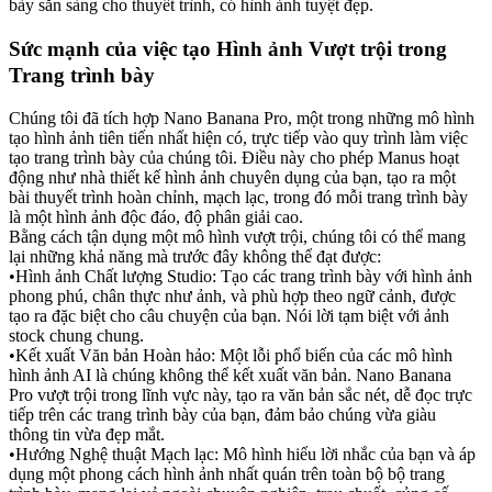
bày sẵn sàng cho thuyết trình, có hình ảnh tuyệt đẹp.
Sức mạnh của việc tạo Hình ảnh Vượt trội trong 
Trang trình bày
Chúng tôi đã tích hợp Nano Banana Pro, một trong những mô hình 
tạo hình ảnh tiên tiến nhất hiện có, trực tiếp vào quy trình làm việc 
tạo trang trình bày của chúng tôi. Điều này cho phép Manus hoạt 
động như nhà thiết kế hình ảnh chuyên dụng của bạn, tạo ra một 
bài thuyết trình hoàn chỉnh, mạch lạc, trong đó mỗi trang trình bày 
là một hình ảnh độc đáo, độ phân giải cao.
Bằng cách tận dụng một mô hình vượt trội, chúng tôi có thể mang 
lại những khả năng mà trước đây không thể đạt được:
•
Hình ảnh Chất lượng Studio: Tạo các trang trình bày với hình ảnh 
phong phú, chân thực như ảnh, và phù hợp theo ngữ cảnh, được 
tạo ra đặc biệt cho câu chuyện của bạn. Nói lời tạm biệt với ảnh 
stock chung chung.
•
Kết xuất Văn bản Hoàn hảo: Một lỗi phổ biến của các mô hình 
hình ảnh AI là chúng không thể kết xuất văn bản. Nano Banana 
Pro vượt trội trong lĩnh vực này, tạo ra văn bản sắc nét, dễ đọc trực 
tiếp trên các trang trình bày của bạn, đảm bảo chúng vừa giàu 
thông tin vừa đẹp mắt.
•
Hướng Nghệ thuật Mạch lạc: Mô hình hiểu lời nhắc của bạn và áp 
dụng một phong cách hình ảnh nhất quán trên toàn bộ bộ trang 