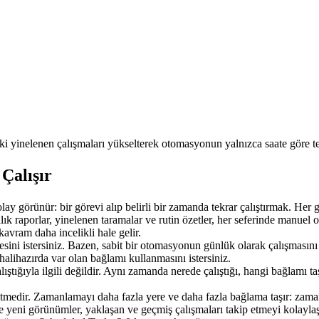
ki yinelenen çalışmaları yükselterek otomasyonun yalnızca saate göre t
Çalışır
y görünür: bir görevi alıp belirli bir zamanda tekrar çalıştırmak. Her gü
k raporlar, yinelenen taramalar ve rutin özetler, her seferinde manuel o
avram daha incelikli hale gelir.
ni istersiniz. Bazen, sabit bir otomasyonun günlük olarak çalışmasını i
lihazırda var olan bağlamı kullanmasını istersiniz.
alıştığıyla ilgili değildir. Aynı zamanda 
nerede
 çalıştığı, hangi bağlamı t
ltmedir. Zamanlamayı daha fazla yere ve daha fazla bağlama taşır: zama
yeni görünümler, yaklaşan ve geçmiş çalışmaları takip etmeyi kolaylaşt