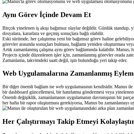
Aynı Görev İçinde Devam Et
Birçok yinelenen iş akışı bağımsız olaylar değildir. Günlük standup, y
dosyalara, kararlara ve geçmiş sonuçlara bağlı olabilir.
Eski sürümde, her çalıştırma yeni bir bağımsız görev haline gelebiliyo
görevler arasında sonuçları bulması, bağlamı yeniden oluşturması veya
Artık zamanlanmış çalışma aynı görev bağlamında kalabilir. Manus, her
Projects içinde düzenlenen işler için, zamanlanmış görevler orada zaten
Zamanlama, takvimdeki saati değil, işin bulunduğu yeri takip eder.
Web Uygulamalarına Zamanlanmış Eyleml
Bir diğer önemli bağlam ise web uygulamasının kendisidir. Manus ile ol
bir dashboard güncellemesi, bir hatırlatma göndermesi veya yinelenen b
Önemli değişiklik, zamanlamanın uygulamanın davranışının bir parçası 
her hafta bir rapor oluşturması gerekiyorsa, Manus bu zamanlamayı uy
Her Çalıştırmayı Takip Etmeyi Kolaylaştı