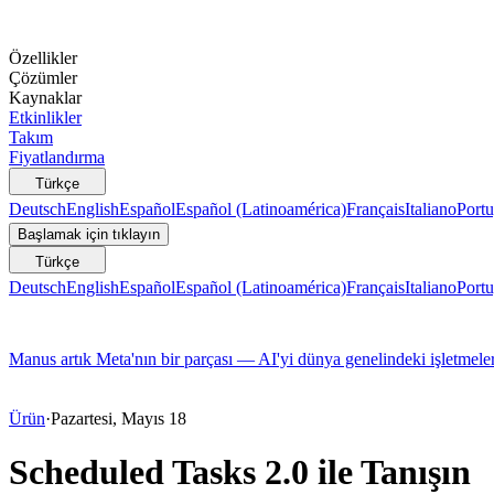
Özellikler
Çözümler
Kaynaklar
Etkinlikler
Takım
Fiyatlandırma
Türkçe
Deutsch
English
Español
Español (Latinoamérica)
Français
Italiano
Portu
Başlamak için tıklayın
Türkçe
Deutsch
English
Español
Español (Latinoamérica)
Français
Italiano
Portu
Manus artık Meta'nın bir parçası — AI'yi dünya genelindeki işletmeler
Ürün
·
Pazartesi, Mayıs 18
Scheduled Tasks 2.0 ile Tanışın