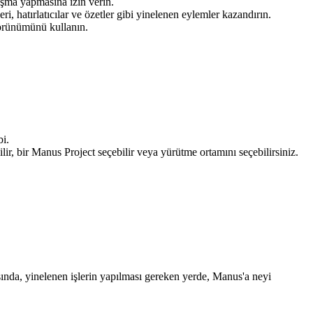
şma yapmasına izin verin.
i, hatırlatıcılar ve özetler gibi yinelenen eylemler kazandırın.
görünümünü kullanın.
bi.
ilir, bir Manus Project seçebilir veya yürütme ortamını seçebilirsiniz.
ında, yinelenen işlerin yapılması gereken yerde, Manus'a neyi 