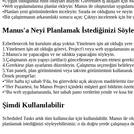
•
Uygun olduğunda rutin onayları atlayın:
 Güvenilen iş akışları için
•
Web uygulamalarına planlar ekleyin:
 Manus ile oluşturulan uygulamala
•
Planları yeni görünümlerden inceleyin:
 Sırada ne olduğunu ve neyin 
•
Bir çalıştırmanın arkasındaki sonucu açın:
 Çıktıyı incelemek için bir 
Manus'a Neyi Planlamak İstediğinizi Söyle
Ezberlenecek bir kurulum akışı yoktur. Yinelenen işin ait olduğu yere
1
.
Yinelenen işin ait olduğu görevi, Project'i veya web uygulamasını a
2
.
Manus'a ne yapacağını ve ne sıklıkta yapacağını söyleyin.
3
.
Çalışmanın aynı yapıyı (artifact) güncellemeye devam etmesi gerekiy
4
.
Gerekirse plan ayarlarını düzenleyin. Çalıştırma seçeneğini belirleyeb
5
.
Yan paneli, plan görünümünü veya takvim görünümünü kullanarak yak
Örnek prompt'lar:
•
“Her hafta içi sabah 9'da, bu görevdeki açık aksiyon maddelerini özet
•
“Her Pazartesi, bu Manus Project içindeki müşteri geri bildirim özeti
•
“Bu web uygulamasında, her sabah pano verilerini yenile ve kısa bir 
Şimdi Kullanılabilir
Scheduled Tasks artık tüm kullanıcılar için kullanılabilir. Manus ile
planlamak istediğinizi söyleyebilirsiniz; o da doğru yerde çalışmaya d