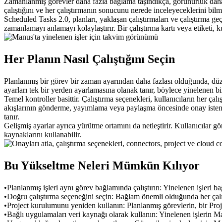
Zamanlanmış görevler daha fazla bağlama taşındıkça, görünürlük daha 
çalıştığını ve her çalıştırmanın sonucunu nerede inceleyeceklerini bilme
Scheduled Tasks 2.0, planları, yaklaşan çalıştırmaları ve çalıştırma geç
zamanlamayı anlamayı kolaylaştırır. Bir çalıştırma kartı veya etiketi, ku
Her Planın Nasıl Çalıştığını Seçin
Planlanmış bir görev bir zaman ayarından daha fazlası olduğunda, düze
ayarları tek bir yerden ayarlamasına olanak tanır, böylece yinelenen b
Temel kontroller basittir. 
Çalıştırma seçenekleri
, kullanıcıların her ça
akışlarının gönderme, yayımlama veya paylaşma öncesinde onay istenm
tanır.
Gelişmiş ayarlar ayrıca yürütme ortamını da netleştirir. Kullanıcılar gör
kaynaklarını kullanabilir.
Bu Yükseltme Neleri Mümkün Kılıyor
•
Planlanmış işleri aynı görev bağlamında çalıştırın:
 Yinelenen işleri ba
•
Doğru çalıştırma seçeneğini seçin:
 Bağlam önemli olduğunda her çalış
•
Project kurulumunu yeniden kullanın:
 Planlanmış görevlerin, bir Proj
•
Bağlı uygulamaları veri kaynağı olarak kullanın:
 Yinelenen işlerin Ma