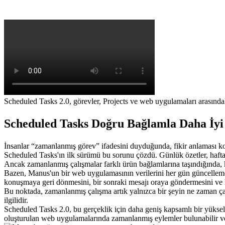
Scheduled Tasks 2.0, görevler, Projects ve web uygulamaları arasında
Scheduled Tasks Doğru Bağlamla Daha İyi 
İnsanlar “zamanlanmış görev” ifadesini duyduğunda, fikir anlaması kola
Scheduled Tasks'ın ilk sürümü bu sorunu çözdü. Günlük özetler, haftalı
Ancak zamanlanmış çalışmalar farklı ürün bağlamlarına taşındığında, k
Bazen, Manus'un bir web uygulamasının verilerini her gün güncellemesi
konuşmaya geri dönmesini, bir sonraki mesajı oraya göndermesini ve ha
Bu noktada, zamanlanmış çalışma artık yalnızca bir şeyin 
ne zaman
 ç
ilgilidir.
Scheduled Tasks 2.0, bu gerçeklik için daha geniş kapsamlı bir yükse
oluşturulan web uygulamalarında zamanlanmış eylemler bulunabilir ve 