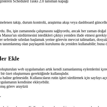
inelenen takip, durum kontrolü, araştırma akışı veya dashboard güncellem
rdu. Bu, işin zamanında çalışmasını sağlıyordu, ancak her zaman doğal ol
 Manus'un sürdürmesini istedikleri çıktıyı yeniden ifade etmesi gereki
 seferinde sıfırdan başlamak yerine görevin mevcut talimatları, dosyal
 tanımlanmış olan paylaşımlı kurulumu da yeniden kullanabilir; buna dosyal
er Ekle
uşturulan web uygulamaları artık kendi zamanlanmış eylemlerini içerebil
ir özet oluşturması gerektiğinde kullanışlıdır.
haline gelmesidir. Kullanıcıların rutin işleri sürdürmek için sayfayı 
gulamanın kendisine ekleyebilir.
r