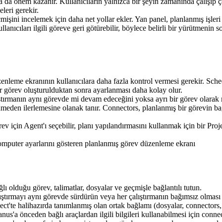
da önem kazanır. Kullanıcıların yalnızca bir şeyin zamanında çalışıp ç
leri gerekir.
mişini incelemek için daha net yollar ekler. Yan panel, planlanmış işleri
llanıcıları ilgili göreve geri götürebilir, böylece belirli bir yürütmenin 
nleme ekranının kullanıcılara daha fazla kontrol vermesi gerekir. Sche
ir görev oluşturulduktan sonra ayarlanması daha kolay olur.
lıştırmanın aynı görevde mi devam edeceğini yoksa ayrı bir görev olarak
eden ilerlemesine olanak tanır. 
Connectors
, planlanmış bir görevin ba
ev için Agent'ı seçebilir, planı yapılandırmasını kullanmak için bir Projec
ğlı olduğu görev, talimatlar, dosyalar ve geçmişle bağlantılı tutun.
tırmayı aynı görevde sürdürün veya her çalıştırmanın bağımsız olması g
ect'te halihazırda tanımlanmış olan ortak bağlamı (dosyalar, connectors, 
nus'a önceden bağlı araçlardan ilgili bilgileri kullanabilmesi için conne