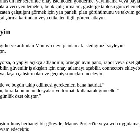
 Manus'un her seferinde onay istemeden gönderme, yayımlama veya payla
ra veri yenilemeleri, betik çalıştırmaları, gösterge tablosu güncellemeler
zaten çalıştığını görmek için yan paneli, plan görünümünü ve takvim 
çalıştırma kartından veya etiketten ilgili göreve atlayın.
yin
 gidin ve ardından Manus'a neyi planlamak istediğinizi söyleyin.
çın.
orsa, o yapıyı açıkça adlandırın; örneğin aynı pano, rapor veya özet gi
ilir, güvenilir iş akışları için onay atlamayı açabilir, connectors ekleyeb
laşan çalıştırmaları ve geçmiş sonuçları inceleyin.
le ve bugün takip edilmesi gerekenleri bana hatırlat.”
ni, burada bulunan dosyaları ve formatı kullanarak güncelle.”
günlük özet oluştur.”
 oluşturulmuş herhangi bir görevde, Manus Project'te veya web uygulamas
evam edecektir.