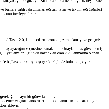
alışmayacağını değil, aynı zamanda sırada ne olduğunu, neyin zaten 
 ve bunlara bağlı çalıştırmaları gösterir. Plan ve takvim görünümleri 
sonucunu inceleyebilirler.
duled Tasks 2.0, kullanıcıların prompt'u, zamanlamayı ve gelişmiş 
 mı başlayacağını seçmesine olanak tanır. 
Onayları atla
, güvenilen iş 
ğlı uygulamaları ilgili veri kaynakları olarak kullanmasına olanak 
t'e bağlayabilir ve iş akışı gerektirdiğinde bulut bilgisayar 
erektiğinde ayrı bir görev kullanın.
beceriler ve çıktı standartları dahil) kullanmasına olanak tanıyın.
ctors ekleyin.