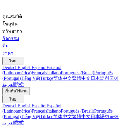
คุณสมบัติ
โซลูชัน
ทรัพยากร
กิจกรรม
ทีม
ราคา
ไทย
Deutsch
English
Español
Español
(Latinoamérica)
Français
Italiano
Português (Brasil)
Português
(Portugal)
Tiếng Việt
Türkçe
简体中文
繁體中文
日本語
한국어
العربية
हिन्दी
เริ่มต้นใช้งาน
ไทย
Deutsch
English
Español
Español
(Latinoamérica)
Français
Italiano
Português (Brasil)
Português
(Portugal)
Tiếng Việt
Türkçe
简体中文
繁體中文
日本語
한국어
العربية
हिन्दी