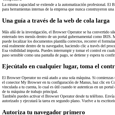
La misma capacidad se extiende a la automatización profesional. El Br
para herramientas internas de la empresa que nunca construyeron una
Una guía a través de la web de cola larga
Más allá de la investigación, el Browser Operator se ha convertido s
enterrado tres menús dentro de un portal gubernamental como IRIS. Ma
puede localizar los documentos plantilla correctos, recorrer el formu
está realmente dentro de tu navegador, haciendo clic a través del proc
Esa visibilidad importa. Puedes interrumpir y tomar el control en cua
paso sensible como una pantalla de pago, se detiene y espera tu confi
Ejecútalo en cualquier lugar, toma el con
El Browser Operator no está atado a una sola máquina. Si comienzas una
el conector My Browser en tu configuración de Manus, haz clic en Con
vinculada a tu cuenta, lo cual es útil cuando te autenticas en un port
de tu máquina de trabajo principal.
También puedes activar el Browser Operator desde tu teléfono. Envía u
autorizado y ejecutará la tarea en segundo plano. Vuelve a tu escritorio
Autoriza tu navegador primero