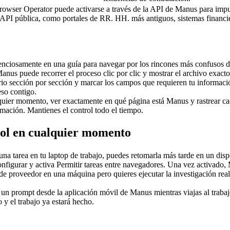
owser Operator puede activarse a través de la API de Manus para impuls
 API pública, como portales de RR. HH. más antiguos, sistemas financi
ilenciosamente en una guía para navegar por los rincones más confusos 
nus puede recorrer el proceso clic por clic y mostrar el archivo exacto
lario sección por sección y marcar los campos que requieren tu informaci
eso contigo.
lquier momento, ver exactamente en qué página está Manus y rastrear ca
rmación. Mantienes el control todo el tiempo.
trol en cualquier momento
 tarea en tu laptop de trabajo, puedes retomarla más tarde en un disposi
figurar y activa Permitir tareas entre navegadores. Una vez activado,
al de proveedor en una máquina pero quieres ejecutar la investigación re
n prompt desde la aplicación móvil de Manus mientras viajas al trabajo
 y el trabajo ya estará hecho.