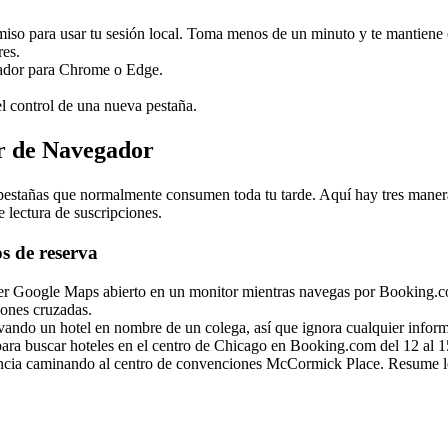
so para usar tu sesión local. Toma menos de un minuto y te mantiene co
res.
gador para Chrome o Edge.
l control de una nueva pestaña.
r de Navegador
s pestañas que normalmente consumen toda tu tarde. Aquí hay tres mane
 lectura de suscripciones.
os de reserva
er Google Maps abierto en un monitor mientras navegas por Booking.com
ciones cruzadas.
rvando un hotel en nombre de un colega, así que ignora cualquier info
ara buscar hoteles en el centro de Chicago en Booking.com del 12 al 15 
ancia caminando al centro de convenciones McCormick Place. Resume los 