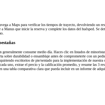
o navega a Maps para verificar los tiempos de trayecto, devolviendo un 
 a Manus que inicie la reserva y complete los datos del huésped. Se detie
mo.
 pestañas
ón generalmente consume medio día. Haces clic en listados de minorista
lerta sobre durabilidad o ensamblaje antes de comprometerte con un pedi
dquiriendo escritorios de pie/sentado para la implementación de nuestra
cada uno, extrae el precio y la calificación promedio, y resume las 3 re
n una tabla comparativa clara que pueda incluir en un informe de adqui