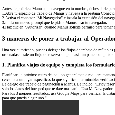
Antes de pedirle a Manus que navegue en tu nombre, debes darle permi
1
.
Abre tu espacio de trabajo de Manus y navega a la pestaña Conecto
2
.
Activa el conector "Mi Navegador" e instala la extensión del nave
3
.
Inicia un nuevo prompt que le pida a Manus usar tu navegador.
4
.
Haz clic en "Autorizar" cuando Manus solicite permiso para tomar e
3 maneras de poner a trabajar al Operado
Una vez autorizado, puedes delegar los flujos de trabajo de múltiple
ordenadas desde un flujo de reserva simple hasta un panel completo de
1. Planifica viajes de equipo y completa los formulari
Planificar un próximo retiro del equipo generalmente requiere manten
cercanía a un lugar específico, lo que significa interminables verifica
Le delego ese trabajo de paginación a Manus. Le indico: "Estoy rese
solo los datos del huésped que te daré más tarde. Usa Mi Navegador p
Para los 3 mejores resultados, usa Google Maps para verificar la dist
para que pueda elegir uno."