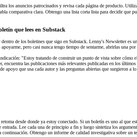
 filtra los anuncios patrocinados y revisa cada página de producto. Ut
na tabla comparativa clara. Obtengo una lista corta lista para decidir que
oletín que lees en Substack
r dentro de los boletines que sigo en Substack. Lenny's Newsletter es un
 apoyarme, pero casi nunca tengo tiempo de sentarme, abrirlas una por u
ndicación: "Estoy tratando de construir un punto de vista sobre cómo el
 encuentra las publicaciones más relevantes publicadas en los últimos 3
de apoyo que usa cada autor y las preguntas abiertas que surgieron a lo 
etoma desde donde ya estoy conectado. Si un boletín es uno al que esto
 entrada. Lee cada una de principio a fin y luego sintetiza los argumen
 a continuación. Obtengo un informe de calidad investigativa sobre un t