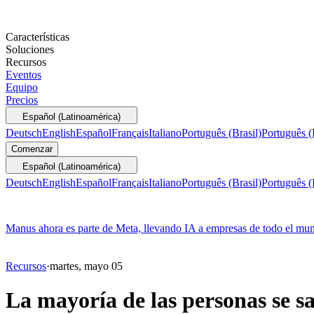
Características
Soluciones
Recursos
Eventos
Equipo
Precios
Español (Latinoamérica)
Deutsch
English
Español
Français
Italiano
Português (Brasil)
Português (
Comenzar
Español (Latinoamérica)
Deutsch
English
Español
Français
Italiano
Português (Brasil)
Português (
Manus ahora es parte de Meta, llevando IA a empresas de todo el mu
Recursos
·
martes, mayo 05
La mayoría de las personas se s