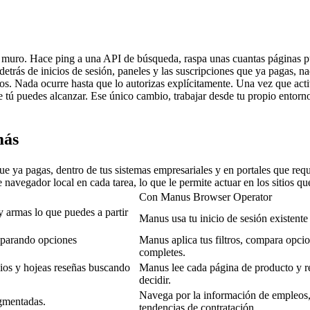
n muro. Hace ping a una API de búsqueda, raspa unas cuantas páginas pú
detrás de inicios de sesión, paneles y las suscripciones que ya pagas, na
minos. Nada ocurre hasta que lo autorizas explícitamente. Una vez que a
e tú puedes alcanzar. Ese único cambio, trabajar desde tu propio entor
más
que ya pagas, dentro de tus sistemas empresariales y en portales que re
 navegador local en cada tarea, lo que le permite actuar en los sitios qu
Con Manus Browser Operator
y armas lo que puedes a partir 
Manus usa tu inicio de sesión existente 
parando opciones 
Manus aplica tus filtros, compara opcio
completes.
ios y hojeas reseñas buscando 
Manus lee cada página de producto y re
decidir.
Navega por la información de empleos, 
agmentadas.
tendencias de contratación.