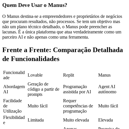
Quem Deve Usar o Manus?
O Manus destina-se a empreendedores e proprietários de negócios 
que procuram resultados, não processos. Se tem um objetivo mas 
não um plano técnico detalhado, o Manus pode preencher as 
lacunas. É a única plataforma que atua verdadeiramente como um 
parceiro AI e não apenas como uma ferramenta.
Frente a Frente: Comparação Detalhada 
de Funcionalidades
Funcionalid
Lovable
Replit
Manus
ade
Geração de 
Abordagem 
Programação 
Agent AI 
código a partir de 
AI
assistida por AI
autónomo
prompts
Facilidade 
Requer 
de 
Muito fácil
competências de 
Muito fácil
Utilização
programação
Flexibilidad
Limitada
Muito elevada
Elevada
e
Apenas 
Pesquisa de 