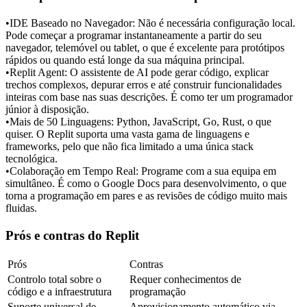
•
IDE Baseado no Navegador:
 Não é necessária configuração local. 
Pode começar a programar instantaneamente a partir do seu 
navegador, telemóvel ou tablet, o que é excelente para protótipos 
rápidos ou quando está longe da sua máquina principal.
•
Replit Agent:
 O assistente de AI pode gerar código, explicar 
trechos complexos, depurar erros e até construir funcionalidades 
inteiras com base nas suas descrições. É como ter um programador 
júnior à disposição.
•
Mais de 50 Linguagens:
 Python, JavaScript, Go, Rust, o que 
quiser. O Replit suporta uma vasta gama de linguagens e 
frameworks, pelo que não fica limitado a uma única stack 
tecnológica.
•
Colaboração em Tempo Real:
 Programe com a sua equipa em 
simultâneo. É como o Google Docs para desenvolvimento, o que 
torna a programação em pares e as revisões de código muito mais 
fluidas.
Prós e contras do Replit
Prós
Contras
Controlo total sobre o 
Requer conhecimentos de 
código e a infraestrutura
programação
Suporte universal de 
Aprovisionamento automático via 