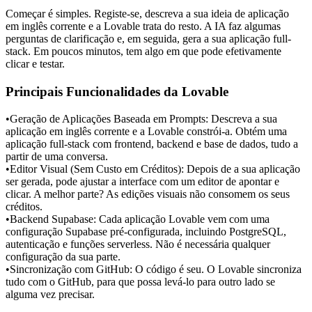
Começar é simples. Registe-se, descreva a sua ideia de aplicação 
em inglês corrente e a Lovable trata do resto. A IA faz algumas 
perguntas de clarificação e, em seguida, gera a sua aplicação full-
stack. Em poucos minutos, tem algo em que pode efetivamente 
clicar e testar.
Principais Funcionalidades da Lovable
•
Geração de Aplicações Baseada em Prompts:
 Descreva a sua 
aplicação em inglês corrente e a Lovable constrói-a. Obtém uma 
aplicação full-stack com frontend, backend e base de dados, tudo a 
partir de uma conversa.
•
Editor Visual (Sem Custo em Créditos):
 Depois de a sua aplicação 
ser gerada, pode ajustar a interface com um editor de apontar e 
clicar. A melhor parte? As edições visuais não consomem os seus 
créditos.
•
Backend Supabase:
 Cada aplicação Lovable vem com uma 
configuração Supabase pré-configurada, incluindo PostgreSQL, 
autenticação e funções serverless. Não é necessária qualquer 
configuração da sua parte.
•
Sincronização com GitHub:
 O código é seu. O Lovable sincroniza 
tudo com o GitHub, para que possa levá-lo para outro lado se 
alguma vez precisar.