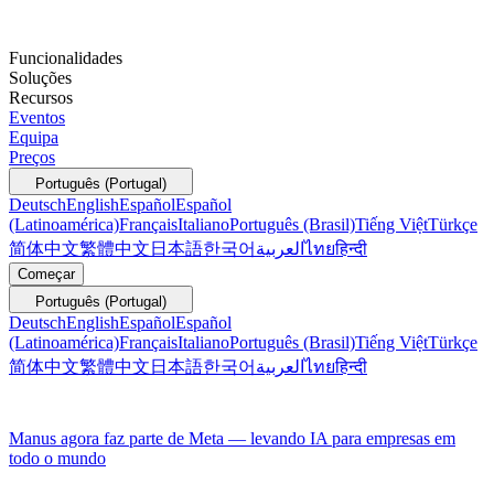
Funcionalidades
Soluções
Recursos
Eventos
Equipa
Preços
Português (Portugal)
Deutsch
English
Español
Español
(Latinoamérica)
Français
Italiano
Português (Brasil)
Tiếng Việt
Türkçe
简体中文
繁體中文
日本語
한국어
العربية
ไทย
हिन्दी
Começar
Português (Portugal)
Deutsch
English
Español
Español
(Latinoamérica)
Français
Italiano
Português (Brasil)
Tiếng Việt
Türkçe
简体中文
繁體中文
日本語
한국어
العربية
ไทย
हिन्दी
Manus agora faz parte de Meta — levando IA para empresas em
todo o mundo