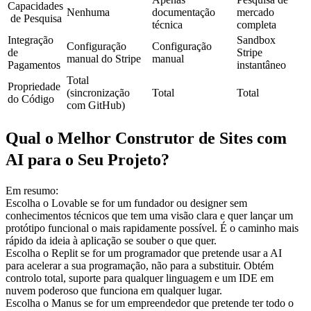
Capacidades
Nenhuma
documentação 
mercado 
 de Pesquisa
técnica
completa
Integração 
Sandbox 
Configuração 
Configuração 
de 
Stripe 
manual do Stripe
manual
Pagamentos
instantâneo
Total 
Propriedade 
(sincronização 
Total
Total
do Código
com GitHub)
Qual o Melhor Construtor de Sites com 
AI para o Seu Projeto?
Em resumo:
Escolha o Lovable
 se for um fundador ou designer sem 
conhecimentos técnicos que tem uma visão clara e quer lançar um 
protótipo funcional o mais rapidamente possível. É o caminho mais 
rápido da ideia à aplicação se souber o que quer.
Escolha o Replit
 se for um programador que pretende usar a AI 
para acelerar a sua programação, não para a substituir. Obtém 
controlo total, suporte para qualquer linguagem e um IDE em 
nuvem poderoso que funciona em qualquer lugar.
Escolha o Manus
 se for um empreendedor que pretende ter todo o 