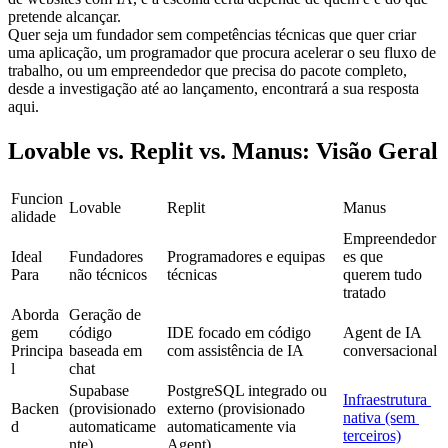
pretende alcançar.
Quer seja um fundador sem competências técnicas que quer criar 
uma aplicação, um programador que procura acelerar o seu fluxo de 
trabalho, ou um empreendedor que precisa do pacote completo, 
desde a investigação até ao lançamento, encontrará a sua resposta 
aqui.
Lovable vs. Replit vs. Manus: Visão Geral
Funcion
Lovable
Replit
Manus
alidade
Empreendedor
Ideal 
Fundadores 
Programadores e equipas 
es que 
Para
não técnicos
técnicas
querem tudo 
tratado
Aborda
Geração de 
gem 
código 
IDE focado em código 
Agent de IA 
Principa
baseada em 
com assistência de IA
conversacional
l
chat
Supabase 
PostgreSQL integrado ou 
Infraestrutura 
Backen
(provisionado 
externo (provisionado 
nativa (sem 
d
automaticame
automaticamente via 
terceiros)
nte)
Agent)