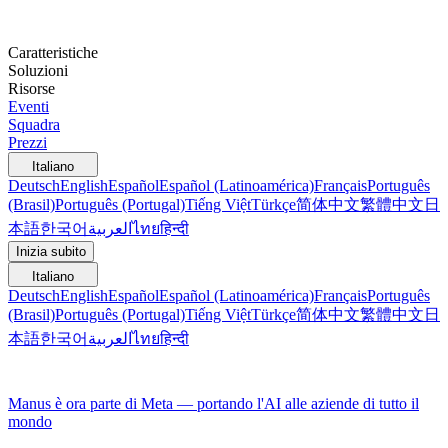
Caratteristiche
Soluzioni
Risorse
Eventi
Squadra
Prezzi
Italiano
Deutsch
English
Español
Español (Latinoamérica)
Français
Português
(Brasil)
Português (Portugal)
Tiếng Việt
Türkçe
简体中文
繁體中文
日
本語
한국어
العربية
ไทย
हिन्दी
Inizia subito
Italiano
Deutsch
English
Español
Español (Latinoamérica)
Français
Português
(Brasil)
Português (Portugal)
Tiếng Việt
Türkçe
简体中文
繁體中文
日
本語
한국어
العربية
ไทย
हिन्दी
Manus è ora parte di Meta — portando l'AI alle aziende di tutto il
mondo