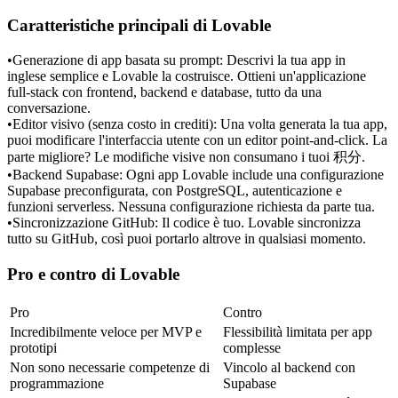
Caratteristiche principali di Lovable
•
Generazione di app basata su prompt:
 Descrivi la tua app in 
inglese semplice e Lovable la costruisce. Ottieni un'applicazione 
full-stack con frontend, backend e database, tutto da una 
conversazione.
•
Editor visivo (senza costo in crediti):
 Una volta generata la tua app, 
puoi modificare l'interfaccia utente con un editor point-and-click. La 
parte migliore? Le modifiche visive non consumano i tuoi 积分.
•
Backend Supabase:
 Ogni app Lovable include una configurazione 
Supabase preconfigurata, con PostgreSQL, autenticazione e 
funzioni serverless. Nessuna configurazione richiesta da parte tua.
•
Sincronizzazione GitHub:
 Il codice è tuo. Lovable sincronizza 
tutto su GitHub, così puoi portarlo altrove in qualsiasi momento.
Pro e contro di Lovable
Pro
Contro
Incredibilmente veloce per MVP e 
Flessibilità limitata per app 
prototipi
complesse
Non sono necessarie competenze di 
Vincolo al backend con 
programmazione
Supabase