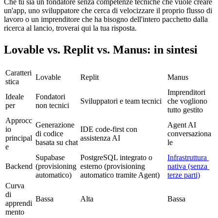
Che tu sia un fondatore senza competenze tecniche che vuole creare 
un'app, uno sviluppatore che cerca di velocizzare il proprio flusso di 
lavoro o un imprenditore che ha bisogno dell'intero pacchetto dalla 
ricerca al lancio, troverai qui la tua risposta.
Lovable vs. Replit vs. Manus: in sintesi
Caratteri
Lovable
Replit
Manus
stica
Imprenditori 
Ideale 
Fondatori 
Sviluppatori e team tecnici
che vogliono 
per
non tecnici
tutto gestito
Approcc
Generazione 
Agent AI 
io 
IDE code-first con 
di codice 
conversaziona
principal
assistenza AI
basata su chat
le
e
Supabase 
PostgreSQL integrato o 
Infrastruttura 
Backend
(provisioning 
esterno (provisioning 
nativa (senza 
automatico)
automatico tramite Agent)
terze parti)
Curva 
di 
Bassa
Alta
Bassa
apprendi
mento