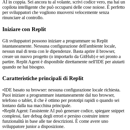
AI in coppia. Sei ancora tu al volante, scrivi codice vero, ma hai un 
copilota intelligente che può occuparsi delle cose noiose. È perfetto 
per sviluppatori che vogliono muoversi velocemente senza 
rinunciare al controllo.
Iniziare con Replit
Gli sviluppatori possono iniziare a programmare su Replit 
istantaneamente. Nessuna configurazione dell'ambiente locale, 
nessun mal di testa con le dipendenze. Basta aprire il browser, 
creare un nuovo progetto (o importarlo da GitHub) e sei pronto a 
partire. Replit Agent è disponibile direttamente nell'IDE per aiutarti 
quando ne hai bisogno.
Caratteristiche principali di Replit
•
IDE basato su browser:
 nessuna configurazione locale richiesta. 
Puoi iniziare a programmare istantaneamente dal tuo browser, 
telefono o tablet, il che è ottimo per prototipi rapidi o quando sei 
lontano dalla tua macchina principale.
•
Replit Agent:
 l'assistente AI può generare codice, spiegare snippet 
complessi, fare debug degli errori e persino costruire intere 
funzionalità in base alle tue descrizioni. È come avere uno 
sviluppatore junior a disposizione.