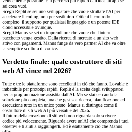
velocemente possibile. È il percorso più rapido dall'idea all'app se 
sai cosa vuoi.
Scegli Replit
 se sei uno sviluppatore che vuole sfruttare l'AI per 
accelerare il coding, non per sostituirlo. Ottieni il controllo 
completo, il supporto per qualsiasi linguaggio e un potente IDE 
cloud accessibile ovunque.
Scegli Manus
 se sei un imprenditore che vuole che l'intero 
pacchetto venga gestito. Dalla ricerca di mercato a un sito web 
attivo con pagamenti, Manus funge da vero partner AI che va oltre 
la semplice scrittura di codice.
Verdetto finale: quale costruttore di siti 
web AI vince nel 2026?
Tutte e tre le piattaforme sono eccellenti in ciò che fanno. Lovable è 
imbattibile per prototipi rapidi. Replit è la scelta degli sviluppatori 
per la programmazione assistita dall'AI. Ma se stai cercando la 
soluzione più completa, una che gestisca ricerca, pianificazione ed 
esecuzione tutto in un unico posto, Manus si distingue come il 
costruttore di siti web AI più versatile del 2026.
Il futuro della creazione di siti web non riguarda solo scrivere 
codice più velocemente. Riguarda avere un'AI che comprenda i tuoi 
obiettivi e ti aiuti a raggiungerli. Ed è esattamente ciò che Manus 
offre.