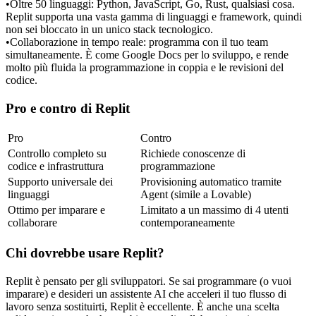
•
Oltre 50 linguaggi:
 Python, JavaScript, Go, Rust, qualsiasi cosa. 
Replit supporta una vasta gamma di linguaggi e framework, quindi 
non sei bloccato in un unico stack tecnologico.
•
Collaborazione in tempo reale:
 programma con il tuo team 
simultaneamente. È come Google Docs per lo sviluppo, e rende 
molto più fluida la programmazione in coppia e le revisioni del 
codice.
Pro e contro di Replit
Pro
Contro
Controllo completo su 
Richiede conoscenze di 
codice e infrastruttura
programmazione
Supporto universale dei 
Provisioning automatico tramite 
linguaggi
Agent (simile a Lovable)
Ottimo per imparare e 
Limitato a un massimo di 4 utenti 
collaborare
contemporaneamente
Chi dovrebbe usare Replit?
Replit è pensato per gli sviluppatori. Se sai programmare (o vuoi 
imparare) e desideri un assistente AI che acceleri il tuo flusso di 
lavoro senza sostituirti, Replit è eccellente. È anche una scelta 