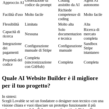
Generazione di 
Coding 
Agent AI 
Approccio AI
codice da prompt
assistito da AI
autonomo
Richiede 
Facilità d'uso
Molto facile
competenze di 
Molto facile
coding
Flessibilità
Limitata
Molto alta
Alta
Solo 
Ricerca di 
Capacità di 
Nessuna
documentazion
mercato 
ricerca
e tecnica
completa
Integrazione 
Sandbox 
Configurazione 
Configurazione
dei 
Stripe 
manuale di Stripe
 manuale
pagamenti
istantaneo
Completa 
Proprietà del 
(sincronizzazione 
Completa
Completa
codice
con GitHub)
Quale AI Website Builder è il migliore 
per il tuo progetto?
In sintesi:
Scegli Lovable
 se sei un fondatore o designer non tecnico con una 
visione chiara e vuoi rilasciare un prototipo funzionante il più 