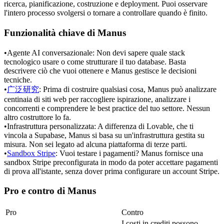
ricerca, pianificazione, costruzione e deployment. Puoi osservare 
l'intero processo svolgersi o tornare a controllare quando è finito.
Funzionalità chiave di Manus
•
Agente AI conversazionale:
 Non devi sapere quale stack 
tecnologico usare o come strutturare il tuo database. Basta 
descrivere ciò che vuoi ottenere e Manus gestisce le decisioni 
tecniche.
•
广泛研究
:
 Prima di costruire qualsiasi cosa, Manus può analizzare 
centinaia di siti web per raccogliere ispirazione, analizzare i 
concorrenti e comprendere le best practice del tuo settore. Nessun 
altro costruttore lo fa.
•
Infrastruttura personalizzata:
 A differenza di Lovable, che ti 
vincola a Supabase, Manus si basa su un'infrastruttura gestita su 
misura. Non sei legato ad alcuna piattaforma di terze parti.
•
Sandbox Stripe
:
 Vuoi testare i pagamenti? Manus fornisce una 
sandbox Stripe preconfigurata in modo da poter accettare pagamenti 
di prova all'istante, senza dover prima configurare un account Stripe.
Pro e contro di Manus
Pro
Contro
I costi in crediti possono 