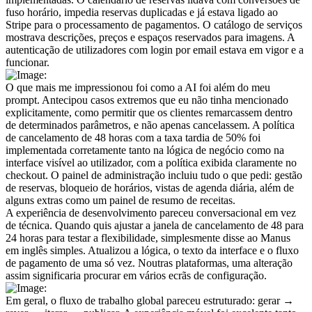
fuso horário, impedia reservas duplicadas e já estava ligado ao 
Stripe para o processamento de pagamentos. O catálogo de serviços 
mostrava descrições, preços e espaços reservados para imagens. A 
autenticação de utilizadores com login por email estava em vigor e a 
funcionar.
O que mais me impressionou foi como a AI foi além do meu 
prompt. Antecipou casos extremos que eu não tinha mencionado 
explicitamente, como permitir que os clientes remarcassem dentro 
de determinados parâmetros, e não apenas cancelassem. A política 
de cancelamento de 48 horas com a taxa tardia de 50% foi 
implementada corretamente tanto na lógica de negócio como na 
interface visível ao utilizador, com a política exibida claramente no 
checkout. O painel de administração incluiu tudo o que pedi: gestão 
de reservas, bloqueio de horários, vistas de agenda diária, além de 
alguns extras como um painel de resumo de receitas.
A experiência de desenvolvimento pareceu conversacional em vez 
de técnica. Quando quis ajustar a janela de cancelamento de 48 para 
24 horas para testar a flexibilidade, simplesmente disse ao Manus 
em inglês simples. Atualizou a lógica, o texto da interface e o fluxo 
de pagamento de uma só vez. Noutras plataformas, uma alteração 
assim significaria procurar em vários ecrãs de configuração.
Em geral, o fluxo de trabalho global pareceu estruturado: gerar → 