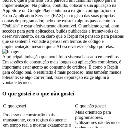
Store, o que à primeira vista pareceu um caminho rápido para a 
implementação. Na prática, contudo, colocar a sua aplicação na 
App Store ou Google Play continua a exigir a configuração do 
Expo Application Services (EAS) e o registo das suas próprias 
contas de programador, pelo que existem alguns passos entre o 
"Publish" e estar efetivamente disponível. O ambiente geral, com 
secções para gerir aplicações, builds publicadas e frameworks de 
desenvolvimento, deixa claro que o Replit foi pensado para pessoas 
que se sentem à vontade a pensar em termos de código e 
implementação, mesmo que a AI escreva esse código por elas.
A principal limitação que notei foi o sistema baseado em créditos. 
Em sessões de construção mais longas ou aplicações complexas, é 
importante estar atento ao consumo de créditos. E como o Replit 
gera código real, o resultado é mais poderoso, mas também menos 
tolerante: se algo correr mal, fazer depuração exige algum à-
vontade técnico.
O que gostei e o que não gostei
O que gostei
O que não gostei
Mais orientado para 
Processo de construção mais 
programadores. 
transparente, com registo do agente 
Utilizadores não técnicos 
em tempo real a mostrar exatamente o 
podem sentir-se 