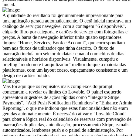
inicial.
A qualidade do resultado foi genuinamente impressionante para 
uma aplicação gerada automaticamente. O ecrã inicial mostrava um 
catálogo de serviços navegável com a contagem "6 disponíveis", 
chips de filtro por categoria e cartões de serviço com fotografias e 
preços. A barra de navegação inferior tinha quatro separadores 
limpos: "Home, Services, Book e Account", que correspondiam 
bem aos fluxos de utilizador que tinha descrito. O fluxo de 
marcação incluía um seletor de datas semanal com chips de dias 
selecionáveis e horários disponíveis. Visualmente, cumpriu o 
briefing "moderno e tranquilizador" melhor do que a maioria das 
plataformas, com um layout coeso, espaçamento consistente e um 
design de cartões polido.
Mas foi aqui que os requisitos mais complexos do prompt 
começaram a revelar os limites do Lovable. O painel esquerdo 
apresentou sugestões de ações rápidas como "Integrate Stripe 
Payments", "Add Push Notification Reminders" e "Enhance Admin 
Reporting", o que me indicou que estas funcionalidades não eram 
geradas automaticamente. É necessário ativar o "Lovable Cloud" 
para obter a lógica real do calendário de reservas com prevenção de 
marcações duplicadas, autenticação, processamento Stripe, e-mails 
automatizados, lembretes push e o painel de administração. Por 
outras palavras, o frontend estava polido, mas o cérebro do backend 