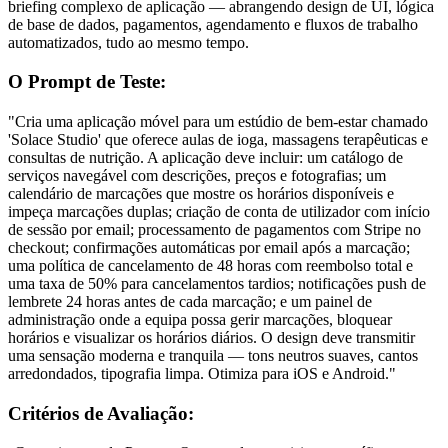
briefing complexo de aplicação — abrangendo design de UI, lógica 
de base de dados, pagamentos, agendamento e fluxos de trabalho 
automatizados, tudo ao mesmo tempo.
O Prompt de Teste:
"Cria uma aplicação móvel para um estúdio de bem-estar chamado 
'Solace Studio' que oferece aulas de ioga, massagens terapêuticas e 
consultas de nutrição. A aplicação deve incluir: um catálogo de 
serviços navegável com descrições, preços e fotografias; um 
calendário de marcações que mostre os horários disponíveis e 
impeça marcações duplas; criação de conta de utilizador com início 
de sessão por email; processamento de pagamentos com Stripe no 
checkout; confirmações automáticas por email após a marcação; 
uma política de cancelamento de 48 horas com reembolso total e 
uma taxa de 50% para cancelamentos tardios; notificações push de 
lembrete 24 horas antes de cada marcação; e um painel de 
administração onde a equipa possa gerir marcações, bloquear 
horários e visualizar os horários diários. O design deve transmitir 
uma sensação moderna e tranquila — tons neutros suaves, cantos 
arredondados, tipografia limpa. Otimiza para iOS e Android."
Critérios de Avaliação: