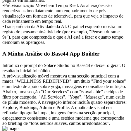
páginas em simultâneo.
•
Pré-visualização Móvel em Tempo Real:
 As alterações são 
renderizadas imediatamente num enquadramento de pré-
visualização em formato de telemóvel, para que veja o impacto de 
cada refinamento em tempo real.
•
Transparência da Atividade da AI:
 O painel esquerdo mostra um 
registo de pensamento/atividade (por exemplo, "Pensou durante 
9s"), para que compreenda o que a AI está a fazer e quanto tempo 
demoram as operações.
A Minha Análise do Base44 App Builder
Introduzi o prompt do Solace Studio no Base44 e deixei-o gerar. O 
resultado inicial foi sólido.
A pré-visualização móvel mostrava uma secção principal com a 
marca "WELLNESS REDEFINED", um título "Find your solace" 
e um texto de apoio sobre yoga, massagens e consultas de nutrição. 
Abaixo, uma secção "Our Services" com "6 available" e chips de 
filtro por categoria, "All Services", "Yoga", "Massage", num estilo 
de pílula moderno. A navegação inferior incluía quatro separadores: 
Explore, Bookings, Admin e Profile. A qualidade visual era 
refinada: tipografia limpa, imagens fortes na secção principal, 
espaçamento consistente e uma estética moderna que correspondia 
ao briefing de "tons neutros suaves, cantos arredondados".