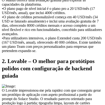
O Manus oferece uma avaliação gratuita para explorar as 
capacidades da plataforma.
•
O plano pago de nível inicial é o plano pro a 20 USD/mês (17 
USD/mês, anual), que inclui 4000 créditos.
•
O plano de créditos personalizável começa em 40 USD/mês (34 
USD se faturado anualmente) e inclui uma avaliação gratuita de 7 
dias, oferecendo 8000 créditos mensais e acesso completo a um 
nível flexível e rico em funcionalidades, concebido para utilizadores 
avançados.
•
Para utilizadores intensivos, o plano Extended custa 200 USD/mês 
(167 USD/mês, anual), oferecendo 40 000 créditos. Existe também 
um plano Team com preços personalizados para empresas que 
pretendem expandir-se.
2. Lovable – O melhor para protótipos 
polidos com configuração de backend 
guiada
O Lovable impressionou-me pela rapidez com que conseguiu gerar 
um protótipo de aplicação com aspeto profissional a partir do 
prompt do Solace Studio. O resultado pareceu orientado para 
produção logo à partida; tipografia limpa, layouts de cartões 