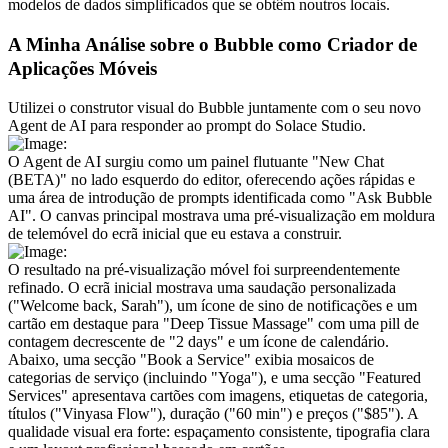
modelos de dados simplificados que se obtêm noutros locais.
A Minha Análise sobre o Bubble como Criador de 
Aplicações Móveis
Utilizei o construtor visual do Bubble juntamente com o seu novo 
Agent de AI para responder ao prompt do Solace Studio.
O Agent de AI surgiu como um painel flutuante "New Chat 
(BETA)" no lado esquerdo do editor, oferecendo ações rápidas e 
uma área de introdução de prompts identificada como "Ask Bubble 
AI". O canvas principal mostrava uma pré-visualização em moldura 
de telemóvel do ecrã inicial que eu estava a construir.
O resultado na pré-visualização móvel foi surpreendentemente 
refinado. O ecrã inicial mostrava uma saudação personalizada 
("Welcome back, Sarah"), um ícone de sino de notificações e um 
cartão em destaque para "Deep Tissue Massage" com uma pill de 
contagem decrescente de "2 days" e um ícone de calendário. 
Abaixo, uma secção "Book a Service" exibia mosaicos de 
categorias de serviço (incluindo "Yoga"), e uma secção "Featured 
Services" apresentava cartões com imagens, etiquetas de categoria, 
títulos ("Vinyasa Flow"), duração ("60 min") e preços ("$85"). A 
qualidade visual era forte: espaçamento consistente, tipografia clara 