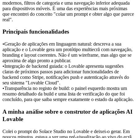
modernos, filtros de categoria e uma navegação inferior adequada 
para dispositivos móveis. É uma das experiências mais próximas 
que encontrei do conceito "colar um prompt e obter algo que parece 
real".
Principais funcionalidades
•
Geração de aplicações em linguagem natural:
 descreva a sua 
aplicação e o Lovable gera um protótipo multiecrã com navegação, 
branding e layout coerentes. Não é um wireframe, mas algo que se 
aproxima de algo pronto a publicar.
•
Integração de backend guiada:
 o Lovable apresenta sugestões 
claras de próximos passos para adicionar funcionalidades de 
backend como Stripe, notificações push e autenticação através do 
seu sistema "Lovable Cloud".
•
Transparência no registo de build:
 o painel esquerdo mostra um 
resumo detalhado da build e uma lista de verificação do que foi 
concluído, para que saiba sempre exatamente o estado da aplicação.
A minha análise sobre o construtor de aplicações AI 
Lovable
Colei o prompt do Solace Studio no Lovable e deixei-o gerar. Em 
poucos minutos, estava a ver uma pré-visualização ao vivo do ecrã 