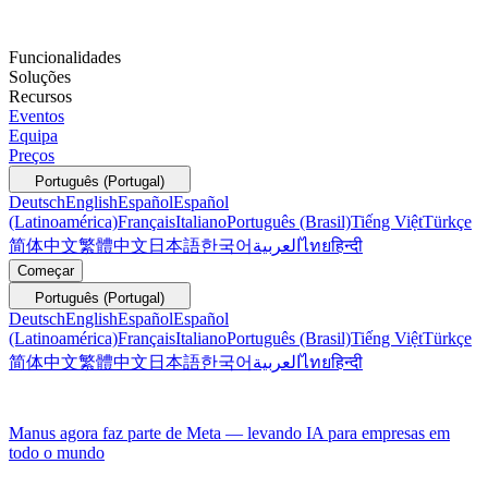
Funcionalidades
Soluções
Recursos
Eventos
Equipa
Preços
Português (Portugal)
Deutsch
English
Español
Español
(Latinoamérica)
Français
Italiano
Português (Brasil)
Tiếng Việt
Türkçe
简体中文
繁體中文
日本語
한국어
العربية
ไทย
हिन्दी
Começar
Português (Portugal)
Deutsch
English
Español
Español
(Latinoamérica)
Français
Italiano
Português (Brasil)
Tiếng Việt
Türkçe
简体中文
繁體中文
日本語
한국어
العربية
ไทย
हिन्दी
Manus agora faz parte de Meta — levando IA para empresas em
todo o mundo