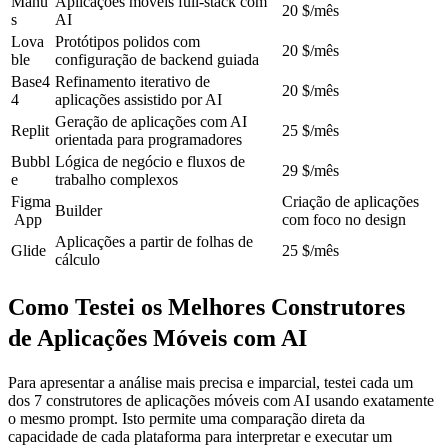
Manu
Aplicações móveis full-stack com 
20 $/mês
s
AI
Lova
Protótipos polidos com 
20 $/mês
ble
configuração de backend guiada
Base4
Refinamento iterativo de 
20 $/mês
4
aplicações assistido por AI
Geração de aplicações com AI 
Replit
25 $/mês
orientada para programadores
Bubbl
Lógica de negócio e fluxos de 
29 $/mês
e
trabalho complexos
Figma
Criação de aplicações 
Builder
 App
com foco no design
Aplicações a partir de folhas de 
Glide
25 $/mês
cálculo
Como Testei os Melhores Construtores 
de Aplicações Móveis com AI
Para apresentar a análise mais precisa e imparcial, testei cada um 
dos 7 construtores de aplicações móveis com AI usando exatamente 
o mesmo prompt. Isto permite uma comparação direta da 
capacidade de cada plataforma para interpretar e executar um 