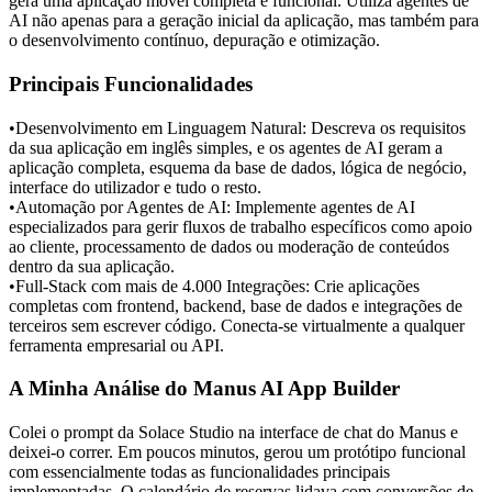
gera uma aplicação móvel completa e funcional. Utiliza agentes de 
AI não apenas para a geração inicial da aplicação, mas também para 
o desenvolvimento contínuo, depuração e otimização.
Principais Funcionalidades
•
Desenvolvimento em Linguagem Natural:
 Descreva os requisitos 
da sua aplicação em inglês simples, e os agentes de AI geram a 
aplicação completa, esquema da base de dados, lógica de negócio, 
interface do utilizador e tudo o resto.
•
Automação por Agentes de AI:
 Implemente agentes de AI 
especializados para gerir fluxos de trabalho específicos como apoio 
ao cliente, processamento de dados ou moderação de conteúdos 
dentro da sua aplicação.
•
Full-Stack com mais de 4.000 Integrações:
 Crie aplicações 
completas com frontend, backend, base de dados e integrações de 
terceiros sem escrever código. Conecta-se virtualmente a qualquer 
ferramenta empresarial ou API.
A Minha Análise do Manus AI App Builder
Colei o prompt da Solace Studio na interface de chat do Manus e 
deixei-o correr. Em poucos minutos, gerou um protótipo funcional 
com essencialmente todas as funcionalidades principais 
implementadas. O calendário de reservas lidava com conversões de 