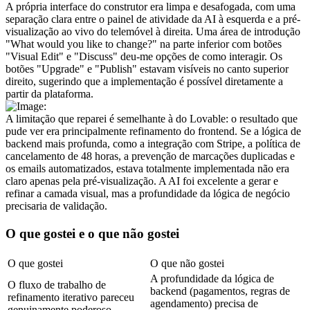
A própria interface do construtor era limpa e desafogada, com uma 
separação clara entre o painel de atividade da AI à esquerda e a pré-
visualização ao vivo do telemóvel à direita. Uma área de introdução 
"What would you like to change?" na parte inferior com botões 
"Visual Edit" e "Discuss" deu-me opções de como interagir. Os 
botões "Upgrade" e "Publish" estavam visíveis no canto superior 
direito, sugerindo que a implementação é possível diretamente a 
partir da plataforma.
A limitação que reparei é semelhante à do Lovable: o resultado que 
pude ver era principalmente refinamento do frontend. Se a lógica de 
backend mais profunda, como a integração com Stripe, a política de 
cancelamento de 48 horas, a prevenção de marcações duplicadas e 
os emails automatizados, estava totalmente implementada não era 
claro apenas pela pré-visualização. A AI foi excelente a gerar e 
refinar a camada visual, mas a profundidade da lógica de negócio 
precisaria de validação.
O que gostei e o que não gostei
O que gostei
O que não gostei
A profundidade da lógica de 
O fluxo de trabalho de 
backend (pagamentos, regras de 
refinamento iterativo pareceu 
agendamento) precisa de 
genuinamente poderoso