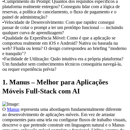
•
Cumprimento do Prompt:
 Quantos dos requisitos específicos a 
plataforma realmente entregou? Conseguiu lidar com a lógica de 
reservas, a política de cancelamento, o fluxo de pagamento e o 
painel de administração?
•
Velocidade de Desenvolvimento:
 Com que rapidez consegui 
passar de colar o prompt a ter um protótipo funcional — incluindo 
qualquer curva de aprendizagem?
•
Qualidade da Experiência Móvel:
 Como é que a aplicação se 
comportou realmente em iOS e Android? Nativa ou baseada na 
web? Fluida ou lenta? O design correspondeu ao briefing "moderno 
e tranquilo"?
•
Facilidade de Utilização:
 Quão intuitiva era a própria plataforma? 
Um fundador sem conhecimentos técnicos conseguiria navegá-la, 
ou requer experiência prévia?
1. Manus – Melhor para Aplicações 
Móveis Full-Stack com AI
O 
Manus
 representa uma abordagem fundamentalmente diferente 
ao desenvolvimento de aplicações móveis. Em vez de arrastar 
componentes para uma tela ou configurar fluxos de trabalho visuais, 
descreve o que pretende construir em linguagem natural e o Manus 