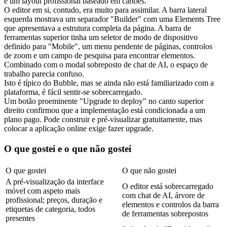
e um layout profissional baseado em cartões.
O editor em si, contudo, era muito para assimilar. A barra lateral 
esquerda mostrava um separador "Builder" com uma Elements Tree 
que apresentava a estrutura completa da página. A barra de 
ferramentas superior tinha um seletor de modo de dispositivo 
definido para "Mobile", um menu pendente de páginas, controlos 
de zoom e um campo de pesquisa para encontrar elementos. 
Combinado com o modal sobreposto de chat de AI, o espaço de 
trabalho parecia confuso.
Isto é típico do Bubble, mas se ainda não está familiarizado com a 
plataforma, é fácil sentir-se sobrecarregado.
Um botão proeminente "Upgrade to deploy" no canto superior 
direito confirmou que a implementação está condicionada a um 
plano pago. Pode construir e pré-visualizar gratuitamente, mas 
colocar a aplicação online exige fazer upgrade.
O que gostei e o que não gostei
O que gostei
O que não gostei
A pré-visualização da interface 
O editor está sobrecarregado 
móvel com aspeto mais 
com chat de AI, árvore de 
profissional; preços, duração e 
elementos e controlos da barra 
etiquetas de categoria, todos 
de ferramentas sobrepostos
presentes