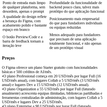
Ponto de entrada mais limpo 
Profundidade da funcionalidade de 
de qualquer plataforma, sem 
backend pouco clara, talvez mais 
desordem, apenas o prompt
protótipo do que aplicação funcional
A qualidade do design reflete 
Posicionamento mais empresarial 
a herança do Figma, com 
do que para fundadores individuais 
acabamento polido e bastante 
ou equipas reduzidas
espaço em branco
Menos adequado para fundadores 
O botão Preview/Code e a 
que precisam de uma aplicação 
barra de feedback tornam a 
totalmente funcional, e não apenas 
iteração leve
de um protótipo visual
Preços
O Figma oferece um plano Starter gratuito com funcionalidades 
básicas e 500 créditos de AI/mês.
•
O plano Professional começa em 20 USD/mês por lugar Full (16 
USD/mês anual), com lugares Collab a 5 USD/mês (3 USD/mês 
anual) e lugares Dev a 15 USD/mês (12 USD/mês anual).
•
O plano Organization a 55 USD/mês por lugar Full (faturado 
anualmente) acrescenta equipas ilimitadas, bibliotecas partilhadas e 
ferramentas centralizadas de administração, com lugares Collab a 5 
USD/mês e lugares Dev a 25 USD/mês.
•
O plano Enterprise a 90 USD/mês por lugar Full (faturado 