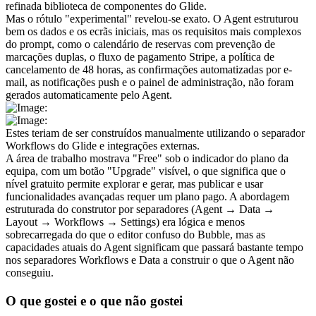
refinada biblioteca de componentes do Glide.
Mas o rótulo "experimental" revelou-se exato. O Agent estruturou 
bem os dados e os ecrãs iniciais, mas os requisitos mais complexos 
do prompt, como o calendário de reservas com prevenção de 
marcações duplas, o fluxo de pagamento Stripe, a política de 
cancelamento de 48 horas, as confirmações automatizadas por e-
mail, as notificações push e o painel de administração, não foram 
gerados automaticamente pelo Agent.
Estes teriam de ser construídos manualmente utilizando o separador 
Workflows do Glide e integrações externas.
A área de trabalho mostrava "Free" sob o indicador do plano da 
equipa, com um botão "Upgrade" visível, o que significa que o 
nível gratuito permite explorar e gerar, mas publicar e usar 
funcionalidades avançadas requer um plano pago. A abordagem 
estruturada do construtor por separadores (Agent → Data → 
Layout → Workflows → Settings) era lógica e menos 
sobrecarregada do que o editor confuso do Bubble, mas as 
capacidades atuais do Agent significam que passará bastante tempo 
nos separadores Workflows e Data a construir o que o Agent não 
conseguiu.
O que gostei e o que não gostei