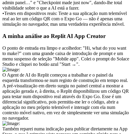
admin panel…" e "Checkpoint made just now", dando-lhe total 
visibilidade sobre o que a AI está a fazer.
•
Testes em dispositivos reais:
 Teste a sua aplicação num telemóvel 
real ao ler um código QR com o Expo Go — não é apenas uma 
simulação no navegador, mas uma verdadeira experiência móvel.
A minha análise ao Replit AI App Creator
O ponto de entrada era limpo e acolhedor: "Hi, what do you want 
to make?" com uma grande caixa de introdução de prompt e um 
menu suspenso de seleção "Mobile app". Colei o prompt do Solace 
Studio e cliquei no botão azul "Start →".
O Agent de AI do Replit começou a trabalhar e o painel da 
esquerda transformou-se num registo de construção em tempo real. 
A pré-visualização em direto surgiu no painel central a mostrar a 
aplicação gerada e, à direita, o Replit disponibilizou um código QR 
para testar num dispositivo real através do Expo Go. Esse é um 
diferencial significativo, pois permitiu-me ler o código, abrir a 
aplicação no meu próprio telemóvel e interagir com ela num 
contexto móvel nativo, em vez de simplesmente ver uma simulação 
no navegador.
Também reparei numa indicação para publicar diretamente na App 