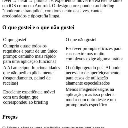
rever → iterar → publicar. A experiência móvel foi excelente tanto 
em iOS como em Android. O design correspondeu ao briefing 
"moderno e tranquilo", com tons neutros suaves, cantos 
arredondados e tipografia limpa.
O que gostei e o que não gostei
O que gostei
O que não gostei
Cumpriu quase todos os 
Escrever prompts eficazes para 
requisitos a partir de um único 
casos extremos muito 
prompt; caminho mais rápido 
complexos exige alguma prática
para uma aplicação funcional
A AI antecipou funcionalidades 
O código gerado pela AI pode 
que não pedi explicitamente 
necessitar de aperfeiçoamento 
(reagendamento, painel de 
para casos de utilização 
receitas)
altamente especializados
Menos imagens/designs na 
Excelente experiência móvel 
aplicação, mas isso poderia 
com um design que 
mudar com outro teste e um 
correspondeu ao briefing
prompt mais específico
Preços