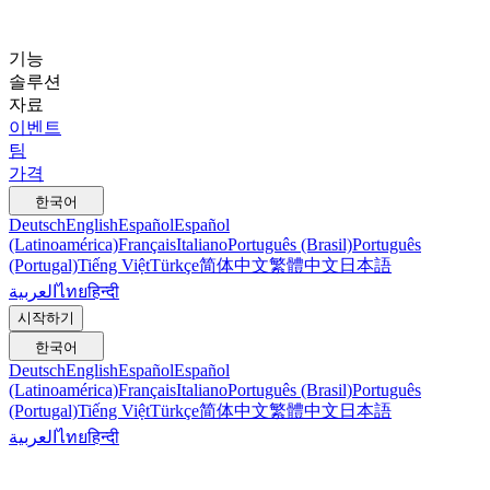
기능
솔루션
자료
이벤트
팀
가격
한국어
Deutsch
English
Español
Español
(Latinoamérica)
Français
Italiano
Português (Brasil)
Português
(Portugal)
Tiếng Việt
Türkçe
简体中文
繁體中文
日本語
العربية
ไทย
हिन्दी
시작하기
한국어
Deutsch
English
Español
Español
(Latinoamérica)
Français
Italiano
Português (Brasil)
Português
(Portugal)
Tiếng Việt
Türkçe
简体中文
繁體中文
日本語
العربية
ไทย
हिन्दी