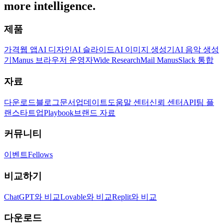
more intelligence.
제품
가격
웹 앱
AI 디자인
AI 슬라이드
AI 이미지 생성기
AI 음악 생성
기
Manus 브라우저 운영자
Wide Research
Mail Manus
Slack 통합
자료
다운로드
블로그
문서
업데이트
도움말 센터
신뢰 센터
API
팀 플
랜
스타트업
Playbook
브랜드 자료
커뮤니티
이벤트
Fellows
비교하기
ChatGPT와 비교
Lovable와 비교
Replit와 비교
다운로드