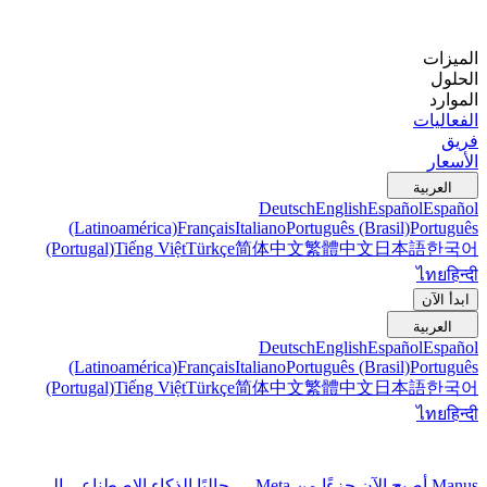
الميزات
الحلول
الموارد
الفعاليات
فريق
الأسعار
العربية
Deutsch
English
Español
Español
(Latinoamérica)
Français
Italiano
Português (Brasil)
Português
(Portugal)
Tiếng Việt
Türkçe
简体中文
繁體中文
日本語
한국어
ไทย
हिन्दी
ابدأ الآن
العربية
Deutsch
English
Español
Español
(Latinoamérica)
Français
Italiano
Português (Brasil)
Português
(Portugal)
Tiếng Việt
Türkçe
简体中文
繁體中文
日本語
한국어
ไทย
हिन्दी
Manus أصبح الآن جزءًا من Meta — جالبًا الذكاء الاصطناعي إلى