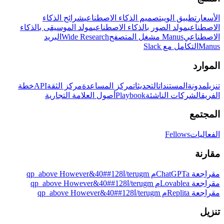
الأسعار
تطبيق الويب
تصميم الذكاء الاصطناعي
شرائح الذكاء
الاصطناعي
مولد الصور بالذكاء الاصطناعي
مولد الموسيقى بالذكاء
الاصطناعي
Manus مشغل المتصفح
Wide Research
البريد
Manus
التكامل مع Slack
الموارد
تنزيل
مدونة
المستندات
التحديثات
مركز المساعدة
مركز الثقة
API
خطة
الفريق
الشركات الناشئة
Playbook
أصول العلامة التجارية
المجتمع
الفعاليات
Fellows
مقارنة
مقراجعة ChatGPTaم terugm/ا128##40&qp_above However
مقراجعة Lovableaم terugm/ا128##40&qp_above However
مقراجعة Replitaم terugm/ا128##40&qp_above However
تنزيل