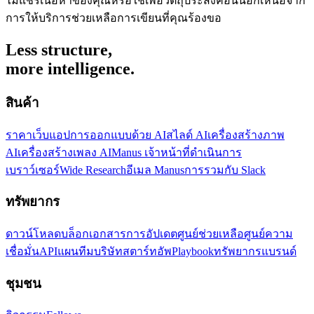
ไม่แชร์เนื้อหาของคุณหรือใช้เพื่อวัตถุประสงค์อื่นนอกเหนือจาก
การให้บริการช่วยเหลือการเขียนที่คุณร้องขอ
Less structure,
more intelligence.
สินค้า
ราคา
เว็บแอป
การออกแบบด้วย AI
สไลด์ AI
เครื่องสร้างภาพ
AI
เครื่องสร้างเพลง AI
Manus เจ้าหน้าที่ดำเนินการ
เบราว์เซอร์
Wide Research
อีเมล Manus
การรวมกับ Slack
ทรัพยากร
ดาวน์โหลด
บล็อก
เอกสาร
การอัปเดต
ศูนย์ช่วยเหลือ
ศูนย์ความ
เชื่อมั่น
API
แผนทีม
บริษัทสตาร์ทอัพ
Playbook
ทรัพยากรแบรนด์
ชุมชน