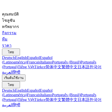
คุณสมบัติ
โซลูชัน
ทรัพยากร
กิจกรรม
ทีม
ราคา
ไทย
Deutsch
English
Español
Español
(Latinoamérica)
Français
Italiano
Português (Brasil)
Português
(Portugal)
Tiếng Việt
Türkçe
简体中文
繁體中文
日本語
한국어
العربية
हिन्दी
เริ่มต้นใช้งาน
ไทย
Deutsch
English
Español
Español
(Latinoamérica)
Français
Italiano
Português (Brasil)
Português
(Portugal)
Tiếng Việt
Türkçe
简体中文
繁體中文
日本語
한국어
العربية
हिन्दी