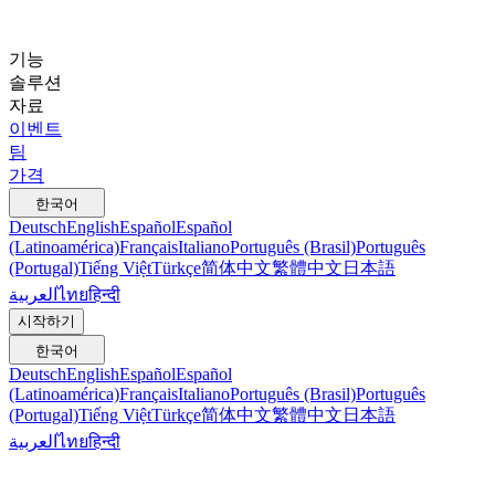
기능
솔루션
자료
이벤트
팀
가격
한국어
Deutsch
English
Español
Español
(Latinoamérica)
Français
Italiano
Português (Brasil)
Português
(Portugal)
Tiếng Việt
Türkçe
简体中文
繁體中文
日本語
العربية
ไทย
हिन्दी
시작하기
한국어
Deutsch
English
Español
Español
(Latinoamérica)
Français
Italiano
Português (Brasil)
Português
(Portugal)
Tiếng Việt
Türkçe
简体中文
繁體中文
日本語
العربية
ไทย
हिन्दी