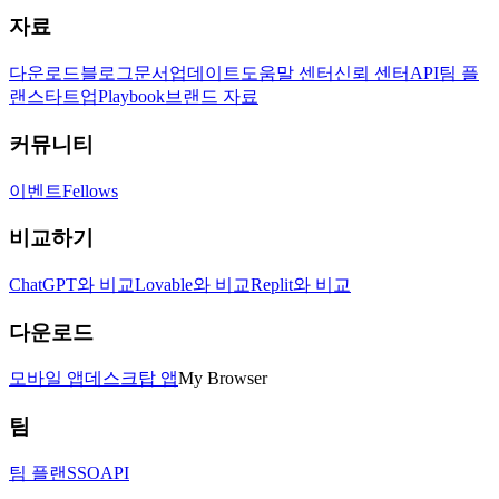
자료
다운로드
블로그
문서
업데이트
도움말 센터
신뢰 센터
API
팀 플
랜
스타트업
Playbook
브랜드 자료
커뮤니티
이벤트
Fellows
비교하기
ChatGPT와 비교
Lovable와 비교
Replit와 비교
다운로드
모바일 앱
데스크탑 앱
My Browser
팀
팀 플랜
SSO
API