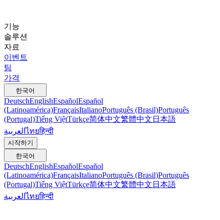
기능
솔루션
자료
이벤트
팀
가격
한국어
Deutsch
English
Español
Español
(Latinoamérica)
Français
Italiano
Português (Brasil)
Português
(Portugal)
Tiếng Việt
Türkçe
简体中文
繁體中文
日本語
العربية
ไทย
हिन्दी
시작하기
한국어
Deutsch
English
Español
Español
(Latinoamérica)
Français
Italiano
Português (Brasil)
Português
(Portugal)
Tiếng Việt
Türkçe
简体中文
繁體中文
日本語
العربية
ไทย
हिन्दी