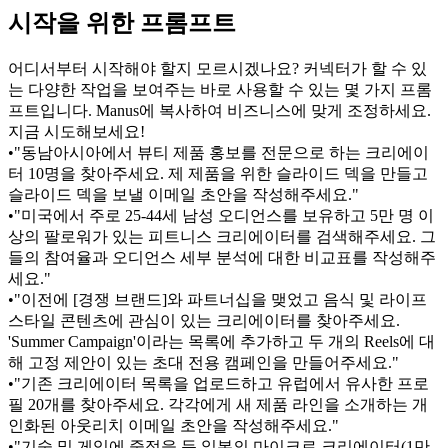
시작을 위한 프롬프트
어디서부터 시작해야 할지 모르시겠나요? 커넥터가 할 수 있
는 다양한 작업을 보여주는 바로 사용할 수 있는 몇 가지 프롬
프트입니다. Manus에 복사하여 비즈니스에 맞게 조정하세요. 
지금 시도해보세요!
•
"동남아시아에서 뷰티 제품 홍보를 전문으로 하는 크리에이
터 10명을 찾아주세요. 제 제품을 위한 슬라이드 덱을 만들고 
슬라이드 덱을 보낼 이메일 초안을 작성해주세요."
•
"미국에서 주로 25-44세 남성 오디언스를 보유하고 5만 명 이
상의 팔로워가 있는 피트니스 크리에이터를 검색해주세요. 그
들의 참여율과 오디언스 세부 분석에 대한 비교표를 작성해주
세요."
•
"이전에 [경쟁 브랜드]와 파트너십을 맺었고 음식 및 라이프
스타일 콘텐츠에 관심이 있는 크리에이터를 찾아주세요. 
'Summer Campaign'이라는 목록에 추가하고 두 개의 Reels에 대
해 고정 제안이 있는 초대 전용 캠페인을 만들어주세요."
•
"기존 크리에이터 목록을 업로드하고 유럽에서 유사한 프로
필 20개를 찾아주세요. 각각에게 새 제품 라인을 소개하는 개
인화된 아웃리치 이메일 초안을 작성해주세요."
•
"기술 및 게임에 중점을 둔 일본의 마이크로 크리에이터(1만