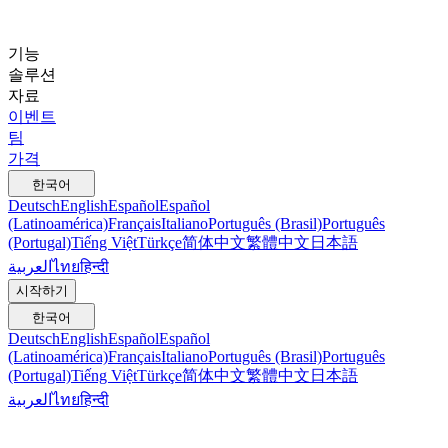
기능
솔루션
자료
이벤트
팀
가격
한국어
Deutsch
English
Español
Español
(Latinoamérica)
Français
Italiano
Português (Brasil)
Português
(Portugal)
Tiếng Việt
Türkçe
简体中文
繁體中文
日本語
العربية
ไทย
हिन्दी
시작하기
한국어
Deutsch
English
Español
Español
(Latinoamérica)
Français
Italiano
Português (Brasil)
Português
(Portugal)
Tiếng Việt
Türkçe
简体中文
繁體中文
日本語
العربية
ไทย
हिन्दी