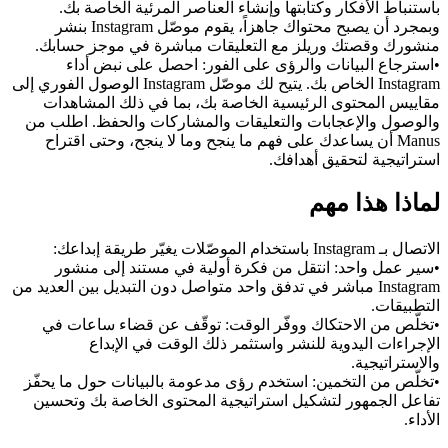
باستنباط الأفكار وكتابتها وإنشاء العناصر المرئية الخاصة بك. 
وبمجرد أن يصبح محتواك جاهزاً، يقوم موصّل Instagram بنشر 
منشورك وقصتك وريلز مع التعليقات مباشرة في موجز حسابك.
•
استرجاع البيانات والرؤى على الفور:
 احصل على نبض أداء 
Instagram الخاص بك. يتيح لك موصّل Instagram الوصول الفوري إلى 
مقاييس المحتوى الرئيسية الخاصة بك، بما في ذلك المشاهدات 
والوصول والإعجابات والتعليقات والمشاركات والحفظ. اطلب من 
Manus أن يساعدك على فهم ما ينجح وما لا ينجح، وحتى اقتراح 
استراتيجية لتحقيق أهدافك.
لماذا هذا مهم
الاتصال بـ Instagram باستخدام الموصّلات يغيّر طريقة إبداعك:
•
سير عمل واحد:
 انتقل من فكرة أولية في مستند إلى منشور 
Instagram مباشر في تدفق واحد متواصل دون التبديل بين العديد من 
التطبيقات.
•
تخلّص من الاحتكاك ووفّر الوقت:
 توقّف عن قضاء ساعات في 
الإجراءات اليدوية للنشر واستثمر ذلك الوقت في الإبداع 
والاستراتيجية.
•
تخلّص من التخمين:
 استخدم رؤى مدعومة بالبيانات حول ما يحفّز 
تفاعل الجمهور لتشكيل استراتيجية المحتوى الخاصة بك وتحسين 
الأداء.