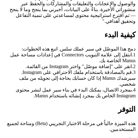
والوصول والإعجابات والتعليقات والمشاركات والحفظ عبر 
منشوراتي الأخيرة. بناءً على البيانات، أخبرني بما ينجح وما لا ينجح 
— ثم اقترح استراتيجية محتوى لمساعدتي على تنمية التفاعل 
وتحقيق أهدافي."
كيفية البدء
دمج هذا الموصّل في سير عملك سلس. اتبع هذه الخطوات:
1
.
انتقل إلى علامة التبويب Connectors في إعدادات مساحة عمل 
Manus الخاصة بك.
2
.
انقر على "إضافة موصّل" واختر Instagram من القائمة.
3
.
قم بالمصادقة باستخدام ملفك الاحترافي على Instagram. 
سيرشدك Manus إذا كان حسابك بحاجة إلى تحويله من ملف 
شخصي.
4
.
بمجرد الاتصال، يمكنك البدء في بناء سير عمل لنشر محتوى 
Instagram الخاص بك بمجرد إنشائه باستخدام Manus.
التوفر
هذه الميزة حالياً في مرحلة الاختبار التجريبي (Beta) ومتاحة لجميع 
المستخدمين.