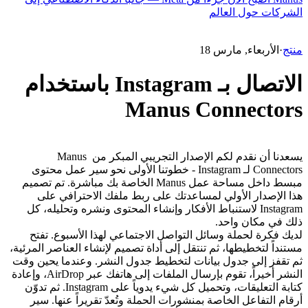
الشركات حول العالم
منتج
·
الأربعاء, مارس 18
الاتصال بـ Instagram باستخدام
Manus Connectors
يسعدنا أن نقدم لكم الإصدار التجريبي المبكر من Manus 
Connectors لـ Instagram - خطوتنا الأولى نحو سير عمل محتوى 
مبسط داخل مساحة عمل Manus الخاصة بك مباشرة. تم تصميم 
هذا الإصدار الأولي لمساعدتك على ربط ملفك الاحترافي على 
Instagram لاستنباط الأفكار وإنشاء المحتوى ونشره وتحليله، كل 
ذلك في مكان واحد.
لديك فكرة لحملة وسائل التواصل الاجتماعي لهذا الأسبوع. تفتح 
مستنداً لتخطيطها، ثم تنتقل إلى أداة تصميم لإنشاء العناصر المرئية، 
ثم تقفز إلى جدول بيانات لتخطيط جدول النشر. وعندما يحين وقت 
النشر أخيراً، تقوم بإرسال الملفات إلى هاتفك عبر AirDrop، وإعادة 
كتابة التعليقات، وتحميل كل شيء يدوياً على Instagram. ثم تدوّن 
أرقام التفاعل الخاصة بمنشورات الحملة وتُعدّ تقريراً عنها. سير 