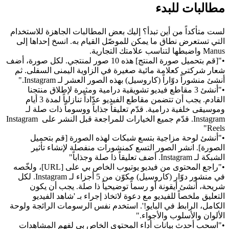
مطالبات للبدء
لست متأكداً من أين تبدأ؟ إليك بعض المطالبات الجاهزة للاستخدام 
التي تستعرض نطاق ما يمكن للموصّل القيام به. انسخ إحداها إلى 
Manus واضبطها لتناسب علامتك التجارية.
•
"[قم بتحميل صورة المنتج] هذه 10 صور لمنتجي. لكل صورة، أضف 
شعار شركتي كعلامة مائية صغيرة في الزاوية اليمنى السفلى. ثم 
أنشئ منشوراً دوّاراً (كاروسيل) بهذه الصور العشر لـ Instagram."
•
"أنشئ 3 مقاطع فيديو تشويقية درامية ومثيرة لإطلاق منتجنا 
القادم. يجب أن تتضمن مقاطع الفيديو عدّاداً تنازلياً لمدة 3 أيام 
وموسيقى خلفية درامية. قدّم تعليقاً جذاباً ووسوماً ذات صلة لـ 
Instagram. قدّم جميع الخيارات للمراجعة قبل النشر على Instagram 
Reels"
•
"أنشئ لوحة مزاجية بتسع شبكات لهذه الصورة [قم بتحميل 
الصورة]. انشر الصور التسع كمنشورات منفصلة لإنشاء تأثير 
الشبكة لـ Instagram. أضف تعليقاً ذا صلة وجذاباً"
•
"راجع المحتوى من فيديو يوتيوب الخاص بي على [URL]، ولخّصه 
في منشور دوّار (كاروسيل) مكوّن من 5 أجزاء لـ Instagram. لكل 
شريحة، أنشئ أيقونة أو رسماً توضيحياً ذا صلة. يجب أن يكون 
التعليق ملخصاً للفيديو مع دعوة لاتخاذ إجراء بـ 'شاهد الفيديو 
الكامل، الرابط في البايو!'. استخدم نفس الرسومات الرائجة ولوحة 
الألوان والأسلوب والأجواء."
•
"اسحب أحدث بيانات أداء المحتوى الخاص بي لفهم المشاهدات 