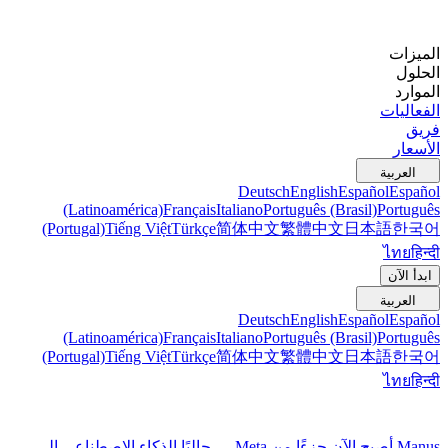
الميزات
الحلول
الموارد
الفعاليات
فريق
الأسعار
العربية
Deutsch
English
Español
Español
(Latinoamérica)
Français
Italiano
Português (Brasil)
Português
(Portugal)
Tiếng Việt
Türkçe
简体中文
繁體中文
日本語
한국어
ไทย
हिन्दी
ابدأ الآن
العربية
Deutsch
English
Español
Español
(Latinoamérica)
Français
Italiano
Português (Brasil)
Português
(Portugal)
Tiếng Việt
Türkçe
简体中文
繁體中文
日本語
한국어
ไทย
हिन्दी
Manus أصبح الآن جزءًا من Meta — جالبًا الذكاء الاصطناعي إلى