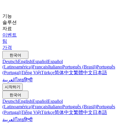
기능
솔루션
자료
이벤트
팀
가격
한국어
Deutsch
English
Español
Español
(Latinoamérica)
Français
Italiano
Português (Brasil)
Português
(Portugal)
Tiếng Việt
Türkçe
简体中文
繁體中文
日本語
العربية
ไทย
हिन्दी
시작하기
한국어
Deutsch
English
Español
Español
(Latinoamérica)
Français
Italiano
Português (Brasil)
Português
(Portugal)
Tiếng Việt
Türkçe
简体中文
繁體中文
日本語
العربية
ไทย
हिन्दी