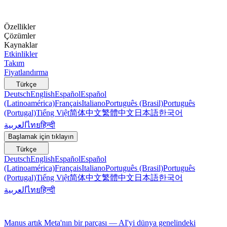
Özellikler
Çözümler
Kaynaklar
Etkinlikler
Takım
Fiyatlandırma
Türkçe
Deutsch
English
Español
Español
(Latinoamérica)
Français
Italiano
Português (Brasil)
Português
(Portugal)
Tiếng Việt
简体中文
繁體中文
日本語
한국어
العربية
ไทย
हिन्दी
Başlamak için tıklayın
Türkçe
Deutsch
English
Español
Español
(Latinoamérica)
Français
Italiano
Português (Brasil)
Português
(Portugal)
Tiếng Việt
简体中文
繁體中文
日本語
한국어
العربية
ไทย
हिन्दी
Manus artık Meta'nın bir parçası — AI'yi dünya genelindeki