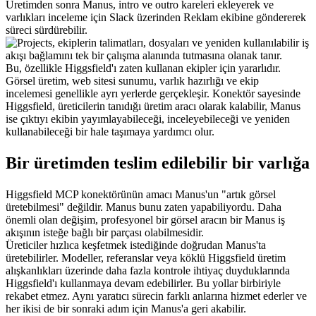
Üretimden sonra Manus, intro ve outro kareleri ekleyerek ve 
varlıkları inceleme için Slack üzerinden Reklam ekibine göndererek 
süreci sürdürebilir.
Bu, özellikle Higgsfield'ı zaten kullanan ekipler için yararlıdır. 
Görsel üretim, web sitesi sunumu, varlık hazırlığı ve ekip 
incelemesi genellikle ayrı yerlerde gerçekleşir. Konektör sayesinde 
Higgsfield, üreticilerin tanıdığı üretim aracı olarak kalabilir, Manus 
ise çıktıyı ekibin yayımlayabileceği, inceleyebileceği ve yeniden 
kullanabileceği bir hale taşımaya yardımcı olur.
Bir üretimden teslim edilebilir bir varlığa
Higgsfield MCP konektörünün amacı Manus'un "artık görsel 
üretebilmesi" değildir. Manus bunu zaten yapabiliyordu. Daha 
önemli olan değişim, profesyonel bir görsel aracın bir Manus iş 
akışının isteğe bağlı bir parçası olabilmesidir.
Üreticiler hızlıca keşfetmek istediğinde doğrudan Manus'ta 
üretebilirler. Modeller, referanslar veya köklü Higgsfield üretim 
alışkanlıkları üzerinde daha fazla kontrole ihtiyaç duyduklarında 
Higgsfield'ı kullanmaya devam edebilirler. Bu yollar birbiriyle 
rekabet etmez. Aynı yaratıcı sürecin farklı anlarına hizmet ederler ve 
her ikisi de bir sonraki adım için Manus'a geri akabilir.