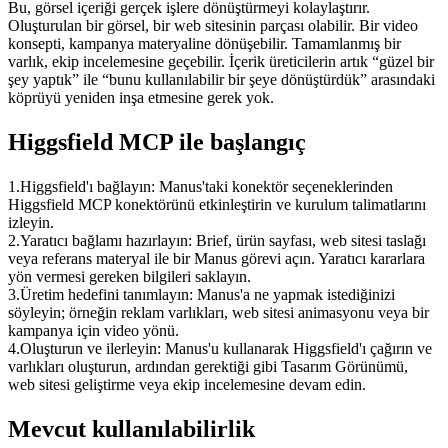
Bu, görsel içeriği gerçek işlere dönüştürmeyi kolaylaştırır. 
Oluşturulan bir görsel, bir web sitesinin parçası olabilir. Bir video 
konsepti, kampanya materyaline dönüşebilir. Tamamlanmış bir 
varlık, ekip incelemesine geçebilir. İçerik üreticilerin artık “güzel bir 
şey yaptık” ile “bunu kullanılabilir bir şeye dönüştürdük” arasındaki 
köprüyü yeniden inşa etmesine gerek yok.
Higgsfield MCP ile başlangıç
1
.
Higgsfield'ı bağlayın:
 Manus'taki konektör seçeneklerinden 
Higgsfield MCP konektörünü etkinleştirin ve kurulum talimatlarını 
izleyin.
2
.
Yaratıcı bağlamı hazırlayın:
 Brief, ürün sayfası, web sitesi taslağı 
veya referans materyal ile bir Manus görevi açın. Yaratıcı kararlara 
yön vermesi gereken bilgileri saklayın.
3
.
Üretim hedefini tanımlayın:
 Manus'a ne yapmak istediğinizi 
söyleyin; örneğin reklam varlıkları, web sitesi animasyonu veya bir 
kampanya için video yönü.
4
.
Oluşturun ve ilerleyin:
 Manus'u kullanarak Higgsfield'ı çağırın ve 
varlıkları oluşturun, ardından gerektiği gibi Tasarım Görünümü, 
web sitesi geliştirme veya ekip incelemesine devam edin.
Mevcut kullanılabilirlik