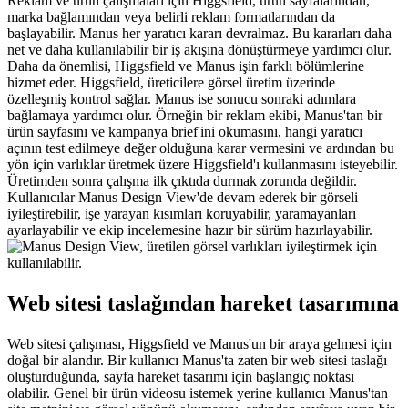
Reklam ve ürün çalışmaları için Higgsfield, ürün sayfalarından, 
marka bağlamından veya belirli reklam formatlarından da 
başlayabilir. Manus her yaratıcı kararı devralmaz. Bu kararları daha 
net ve daha kullanılabilir bir iş akışına dönüştürmeye yardımcı olur.
Daha da önemlisi, Higgsfield ve Manus işin farklı bölümlerine 
hizmet eder. Higgsfield, üreticilere görsel üretim üzerinde 
özelleşmiş kontrol sağlar. Manus ise sonucu sonraki adımlara 
bağlamaya yardımcı olur. Örneğin bir reklam ekibi, Manus'tan bir 
ürün sayfasını ve kampanya brief'ini okumasını, hangi yaratıcı 
açının test edilmeye değer olduğuna karar vermesini ve ardından bu 
yön için varlıklar üretmek üzere Higgsfield'ı kullanmasını isteyebilir.
Üretimden sonra çalışma ilk çıktıda durmak zorunda değildir. 
Kullanıcılar 
Manus Design View
'de devam ederek bir görseli 
iyileştirebilir, işe yarayan kısımları koruyabilir, yaramayanları 
ayarlayabilir ve ekip incelemesine hazır bir sürüm hazırlayabilir.
Web sitesi taslağından hareket tasarımına
Web sitesi çalışması, Higgsfield ve Manus'un bir araya gelmesi için 
doğal bir alandır. Bir kullanıcı Manus'ta zaten bir web sitesi taslağı 
oluşturduğunda, sayfa hareket tasarımı için başlangıç noktası 
olabilir. Genel bir ürün videosu istemek yerine kullanıcı Manus'tan 