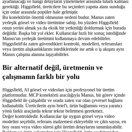
ayarlanacağı ve hangi detayların yinelemeler arasında tutarlı kalması 
gerektiği. Higgsfield, üreticilere bu seçimleri yapma alanı sunduğu 
için onlar arasında popüler hale gelmiştir.
Bu konektörün önemli olmasının nedeni budur. Manus zaten 
yerleşik görsel ve video üretimine sahip, bu yüzden Higgsfield 
onun yerini almak ya da eksik bir yetkinliği doldurmak için burada 
değildir. Başka bir yol ekler. Kullanıcılar hızlı bir sonuç istediğinde 
Manus'un yerleşik üretimini kullanmaya devam edebilirler. 
Higgsfield'da zaten güvendikleri kontrolü, modelleri, referansları 
veya üretim alışkanlıklarını istediklerinde ise artık o iş akışını aynı 
Manus çalışma alanına taşıyabilirler.
Bir alternatif değil, üretmenin ve 
çalışmanın farklı bir yolu
Higgsfield, AI görsel ve videoları için profesyonel bir üretim 
platformudur. MCP konektörü aracılığıyla Manus, bir görev içinde 
Higgsfield ile çalışabilir ve orada zaten var olan çevresel bağlamı 
kullanabilir. Üreticilerin aynı brief'i, ürün bağlamını veya yaratıcı 
yönü farklı araçlarda tekrar tekrar belirtmesi gerekmez.
Değer kontroldedir. Kullanıcılar işe uygun görsel veya video 
modelini seçebilir, referans malzemesi ekleyebilir ve çıktı sayısı, en 
boy oranı veya video süresi gibi üretim detaylarını tanımlayabilir. 