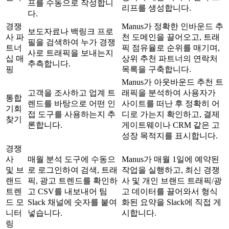
프를 수동으로 작성합니
리프를 생성합니다.
다.
경쟁
Manus가 정확한 인바운드 추
보도자료나 백링크 프로
사 파
천 도메인을 끌어오고, 트래
필을 검색하여 누가 경쟁
트너
픽 점유율로 순위를 매기며, 
사로 트래픽을 보내는지 
십 매
상위 추천 파트너의 연락처 
추측합니다.
핑
목록을 구축합니다.
Manus가 아웃바운드 추천 트
고객을 조사하고 업계 트
래픽을 분석하여 사용자가 
통합 
렌드를 바탕으로 어떤 인
사이트를 떠난 후 정확히 어
기회 
접 도구를 사용하는지 추
디로 가는지 확인하고, 결제 
찾기
론합니다.
게이트웨이나 CRM 같은 고
성장 목적지를 표시합니다.
경쟁
사 
매월 분석 도구에 수동으
Manus가 매월 1일에 예약된 
및 브
로 로그인하여 검색, 트래
작업을 실행하고, 최신 경쟁
랜드 
픽, 광고 트렌드를 확인하
사 및 개인 브랜드 트래픽/광
트렌
고 CSV를 내보내어 팀 
고 데이터를 끌어와서 형식
드 모
Slack 채널에 숫자를 붙여
화된 요약을 Slack에 직접 게
니터
넣습니다.
시합니다.
링