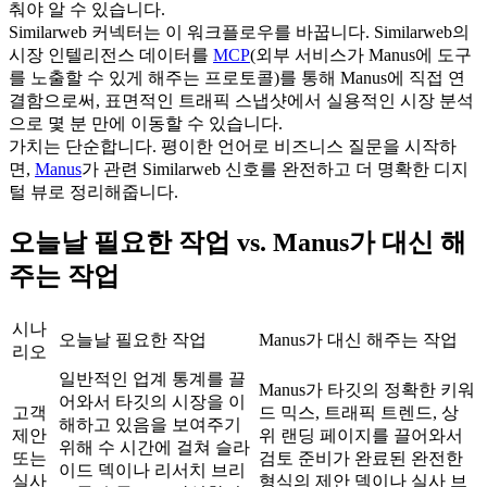
춰야 알 수 있습니다.
Similarweb 커넥터는 이 워크플로우를 바꿉니다. Similarweb의 
시장 인텔리전스 데이터를 
MCP
(외부 서비스가 Manus에 도구
를 노출할 수 있게 해주는 프로토콜)를 통해 Manus에 직접 연
결함으로써, 표면적인 트래픽 스냅샷에서 실용적인 시장 분석
으로 몇 분 만에 이동할 수 있습니다.
가치는 단순합니다. 평이한 언어로 비즈니스 질문을 시작하
면, 
Manus
가 관련 Similarweb 신호를 완전하고 더 명확한 디지
털 뷰로 정리해줍니다.
오늘날 필요한 작업 vs. Manus가 대신 해
주는 작업
시나
오늘날 필요한 작업
Manus가 대신 해주는 작업
리오
일반적인 업계 통계를 끌
Manus가 타깃의 정확한 키워
어와서 타깃의 시장을 이
고객 
드 믹스, 트래픽 트렌드, 상
해하고 있음을 보여주기 
제안 
위 랜딩 페이지를 끌어와서 
위해 수 시간에 걸쳐 슬라
또는 
검토 준비가 완료된 완전한 
이드 덱이나 리서치 브리
실사
형식의 제안 덱이나 실사 브