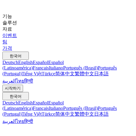
기능
솔루션
자료
이벤트
팀
가격
한국어
Deutsch
English
Español
Español
(Latinoamérica)
Français
Italiano
Português (Brasil)
Português
(Portugal)
Tiếng Việt
Türkçe
简体中文
繁體中文
日本語
العربية
ไทย
हिन्दी
시작하기
한국어
Deutsch
English
Español
Español
(Latinoamérica)
Français
Italiano
Português (Brasil)
Português
(Portugal)
Tiếng Việt
Türkçe
简体中文
繁體中文
日本語
العربية
ไทย
हिन्दी