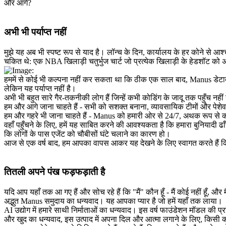
और आगे?
अभी भी पर्याप्त नहीं
मुझे यह अब भी स्पष्ट रूप से याद है। लॉन्च के दिन, कार्यालय के हर कोने से आश
चकित थे: एक NBA खिलाड़ी चतुर्भुज चार्ट जो प्रत्येक खिलाड़ी के हेडशॉट को 
हममें से कोई भी कल्पना नहीं कर सकता था कि ठीक एक साल बाद, Manus डेटाबेस 
लेकिन यह पर्याप्त नहीं है।
अभी भी बहुत सारे गैर-तकनीकी लोग हैं जिन्हें कभी कोडिंग के जादू तक पहुँच नहीं
हम और आगे जाना चाहते हैं - 
सभी
 को सशक्त बनाना, व्यावसायिक टीमों और पेशेवर
हम और गहरे भी जाना चाहते हैं - Manus को हमारी ओर से 
24/7
, अथक रूप से 
वहाँ पहुँचने के लिए, हमें यह साबित करने की आवश्यकता है कि हमारा बुनियादी 
कि लोगों के पास एजेंट को चौबीसों घंटे चलाने का कारण हो।
आज से एक वर्ष बाद, हम आपका वापस आकर यह देखने के लिए स्वागत करते हैं कि
तितली अपने पंख फड़फड़ाती है
यदि आप यहाँ तक आ गए हैं और सोच रहे हैं कि "मैं" कौन हूँ - मैं कोई नहीं हूँ, और म
अद्भुत Manus समुदाय का धन्यवाद। यह आपका प्यार है जो हमें यहाँ तक लाया।
AI उद्योग में हमारे साथी निर्माताओं का धन्यवाद। इस वर्ष फाउंडेशन मॉडल की प
और खुद का धन्यवाद, इस उत्पाद में अपना दिल और आत्मा लगाने के लिए, किसी क