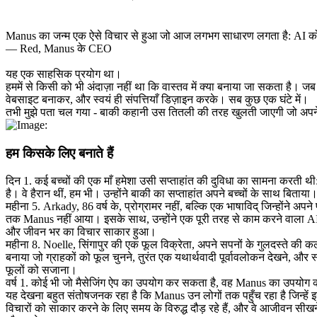
Manus का जन्म एक ऐसे विचार से हुआ जो आज लगभग साधारण लगता है: AI क
— Red, Manus के CEO
यह एक साहसिक प्रयोग था।
हममें से किसी को भी अंदाज़ा नहीं था कि वास्तव में क्या बनाया जा सकता है। 
वेबसाइट बनाकर, और स्वयं ही संपत्तियाँ डिज़ाइन करके। सब कुछ एक घंटे में।
तभी मुझे पता चल गया - बाकी कहानी उस तितली की तरह खुलती जाएगी जो अपने
हम किसके लिए बनाते हैं
दिन 1.
 कई बच्चों की एक माँ हमेशा उसी सप्ताहांत की दुविधा का सामना करती थी
है। वे हैरान थीं, हम भी। उन्होंने बाकी का सप्ताहांत अपने बच्चों के साथ बिताया
महीना 5.
 Arkady, 86 वर्ष के, प्रोग्रामर नहीं, बल्कि एक भाषाविद् जिन्होंने
तक Manus नहीं आया। इसके साथ, उन्होंने एक पूरी तरह से काम करने वाला AI वेब
और जीवन भर का विचार साकार हुआ।
महीना 8.
 Noelle, सिंगापुर की एक फूल विक्रेता, अपने सपनों के गुलदस्ते की कल
बनाया जो ग्राहकों को फूल चुनने, तुरंत एक यथार्थवादी पूर्वावलोकन देखने, और 
फूलों को सजाना।
वर्ष 1.
 कोई भी जो मैसेजिंग ऐप का उपयोग कर सकता है, वह Manus का उपयोग
यह देखना बहुत संतोषजनक रहा है कि Manus उन लोगों तक पहुँच रहा है जिन्हे
विचारों को साकार करने के लिए समय के विरुद्ध दौड़ रहे हैं, और वे आजीवन सीखन