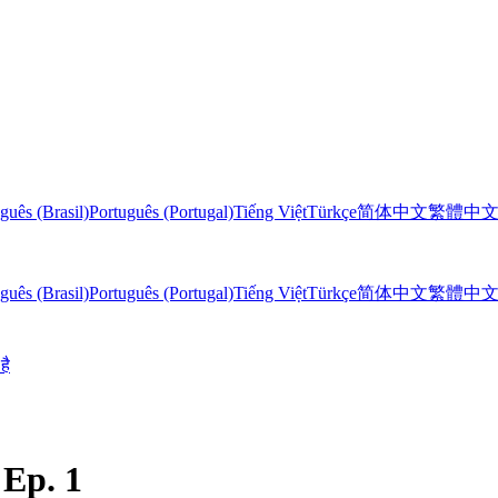
guês (Brasil)
Português (Portugal)
Tiếng Việt
Türkçe
简体中文
繁體中
guês (Brasil)
Português (Portugal)
Tiếng Việt
Türkçe
简体中文
繁體中
है
 Ep. 1