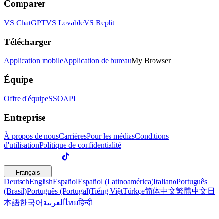
Comparer
VS ChatGPT
VS Lovable
VS Replit
Télécharger
Application mobile
Application de bureau
My Browser
Équipe
Offre d'équipe
SSO
API
Entreprise
À propos de nous
Carrières
Pour les médias
Conditions
d'utilisation
Politique de confidentialité
Français
Deutsch
English
Español
Español (Latinoamérica)
Italiano
Português
(Brasil)
Português (Portugal)
Tiếng Việt
Türkçe
简体中文
繁體中文
日
本語
한국어
العربية
ไทย
हिन्दी