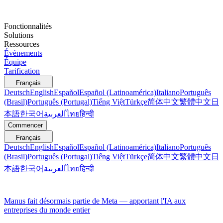
Fonctionnalités
Solutions
Ressources
Évènements
Équipe
Tarification
Français
Deutsch
English
Español
Español (Latinoamérica)
Italiano
Português
(Brasil)
Português (Portugal)
Tiếng Việt
Türkçe
简体中文
繁體中文
日
本語
한국어
العربية
ไทย
हिन्दी
Commencer
Français
Deutsch
English
Español
Español (Latinoamérica)
Italiano
Português
(Brasil)
Português (Portugal)
Tiếng Việt
Türkçe
简体中文
繁體中文
日
本語
한국어
العربية
ไทย
हिन्दी
Manus fait désormais partie de Meta — apportant l'IA aux
entreprises du monde entier