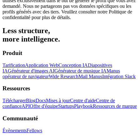
utilisés exclusivement dans le but de générer le profil que vous avez
demandé. Nous ne partageons pas vos données spécifiques ou les
profils générés avec des tiers. Veuillez consulter notre Politique de
confidentialité pour plus de détails.
Less structure,
more intelligence.
Produit
Tarification
Application Web
Conception IA
Diapositives
IA
Générateur d'images AI
Générateur de musique IA
Manus
opérateur de navigateur
Wide Research
Mail Manus
Intégration Slack
Ressources
Télécharger
Blog
Docs
Mises à jour
Centre d'aide
Centre de
confiance
API
Offre d'équipe
Startups
Playbook
Ressources de marque
Communauté
Évènements
Fellows