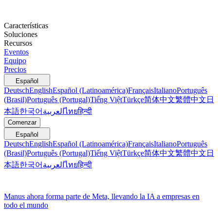
Características
Soluciones
Recursos
Eventos
Equipo
Precios
Español
Deutsch
English
Español (Latinoamérica)
Français
Italiano
Português
(Brasil)
Português (Portugal)
Tiếng Việt
Türkçe
简体中文
繁體中文
日
本語
한국어
العربية
ไทย
हिन्दी
Comenzar
Español
Deutsch
English
Español (Latinoamérica)
Français
Italiano
Português
(Brasil)
Português (Portugal)
Tiếng Việt
Türkçe
简体中文
繁體中文
日
本語
한국어
العربية
ไทย
हिन्दी
Manus ahora forma parte de Meta, llevando la IA a empresas en
todo el mundo