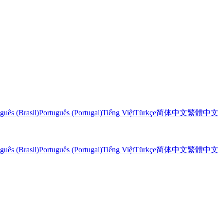
guês (Brasil)
Português (Portugal)
Tiếng Việt
Türkçe
简体中文
繁體中
guês (Brasil)
Português (Portugal)
Tiếng Việt
Türkçe
简体中文
繁體中