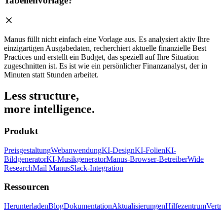
Tabellenvorlage?
Manus füllt nicht einfach eine Vorlage aus. Es analysiert aktiv Ihre
einzigartigen Ausgabedaten, recherchiert aktuelle finanzielle Best
Practices und erstellt ein Budget, das speziell auf Ihre Situation
zugeschnitten ist. Es ist wie ein persönlicher Finanzanalyst, der in
Minuten statt Stunden arbeitet.
Less structure,
more intelligence.
Produkt
Preisgestaltung
Webanwendung
KI-Design
KI-Folien
KI-
Bildgenerator
KI-Musikgenerator
Manus-Browser-Betreiber
Wide
Research
Mail Manus
Slack-Integration
Ressourcen
Herunterladen
Blog
Dokumentation
Aktualisierungen
Hilfezentrum
Vert