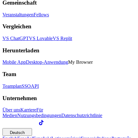
Gemeinschaft
Veranstaltungen
Fellows
Vergleichen
VS ChatGPT
VS Lovable
VS Replit
Herunterladen
Mobile App
Desktop-Anwendung
My Browser
Team
Teamplan
SSO
API
Unternehmen
Über uns
Karriere
Für
Medien
Nutzungsbedingungen
Datenschutzrichtlinie
Deutsch