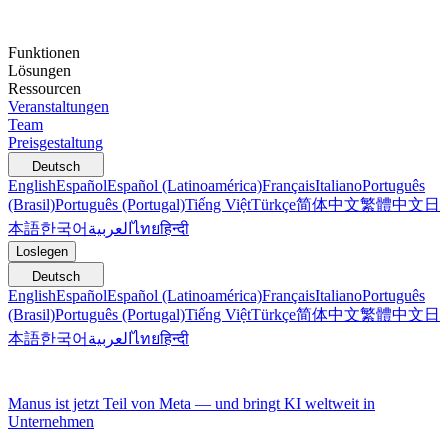
Funktionen
Lösungen
Ressourcen
Veranstaltungen
Team
Preisgestaltung
Deutsch
English
Español
Español (Latinoamérica)
Français
Italiano
Português
(Brasil)
Português (Portugal)
Tiếng Việt
Türkçe
简体中文
繁體中文
日
本語
한국어
العربية
ไทย
हिन्दी
Loslegen
Deutsch
English
Español
Español (Latinoamérica)
Français
Italiano
Português
(Brasil)
Português (Portugal)
Tiếng Việt
Türkçe
简体中文
繁體中文
日
本語
한국어
العربية
ไทย
हिन्दी
Manus ist jetzt Teil von Meta — und bringt KI weltweit in
Unternehmen