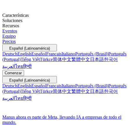
Características
Soluciones
Recursos
Eventos
Equipo
Precios
Español (Latinoamérica)
Deutsch
English
Español
Français
Italiano
Português (Brasil)
Português
(Portugal)
Tiếng Việt
Türkçe
简体中文
繁體中文
日本語
한국어
العربية
ไทย
हिन्दी
Comenzar
Español (Latinoamérica)
Deutsch
English
Español
Français
Italiano
Português (Brasil)
Português
(Portugal)
Tiếng Việt
Türkçe
简体中文
繁體中文
日本語
한국어
العربية
ไทย
हिन्दी
Manus ahora es parte de Meta, llevando IA a empresas de todo el
mundo.