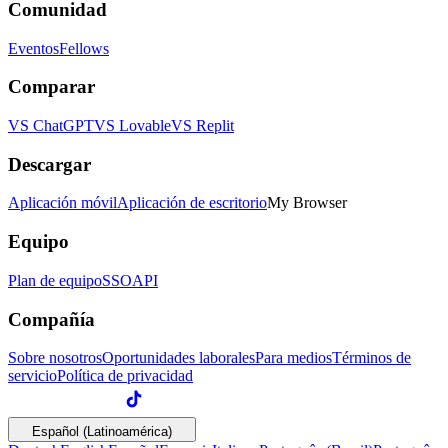
Comunidad
Eventos
Fellows
Comparar
VS ChatGPT
VS Lovable
VS Replit
Descargar
Aplicación móvil
Aplicación de escritorio
My Browser
Equipo
Plan de equipo
SSO
API
Compañía
Sobre nosotros
Oportunidades laborales
Para medios
Términos de
servicio
Política de privacidad
Español (Latinoamérica)