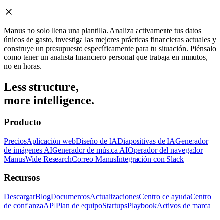
Manus no solo llena una plantilla. Analiza activamente tus datos
únicos de gasto, investiga las mejores prácticas financieras actuales y
construye un presupuesto específicamente para tu situación. Piénsalo
como tener un analista financiero personal que trabaja en minutos,
no en horas.
Less structure,
more intelligence.
Producto
Precios
Aplicación web
Diseño de IA
Diapositivas de IA
Generador
de imágenes AI
Generador de música AI
Operador del navegador
Manus
Wide Research
Correo Manus
Integración con Slack
Recursos
Descargar
Blog
Documentos
Actualizaciones
Centro de ayuda
Centro
de confianza
API
Plan de equipo
Startups
Playbook
Activos de marca