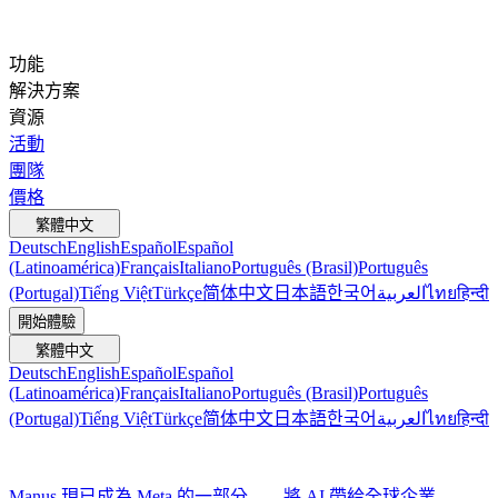
功能
解決方案
資源
活動
團隊
價格
繁體中文
Deutsch
English
Español
Español
(Latinoamérica)
Français
Italiano
Português (Brasil)
Português
(Portugal)
Tiếng Việt
Türkçe
简体中文
日本語
한국어
العربية
ไทย
हिन्दी
開始體驗
繁體中文
Deutsch
English
Español
Español
(Latinoamérica)
Français
Italiano
Português (Brasil)
Português
(Portugal)
Tiếng Việt
Türkçe
简体中文
日本語
한국어
العربية
ไทย
हिन्दी
Manus 現已成為 Meta 的一部分——將 AI 帶給全球企業