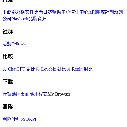
下載
部落格
文件
更新日誌
幫助中心
信任中心
API
團隊計劃
新創
公司
Playbook
品牌資源
社群
活動
Fellows
比較
與 ChatGPT 對比
與 Lovable 對比
與 Replit 對比
下載
行動應用
桌面應用程式
My Browser
團隊
團隊計劃
SSO
API