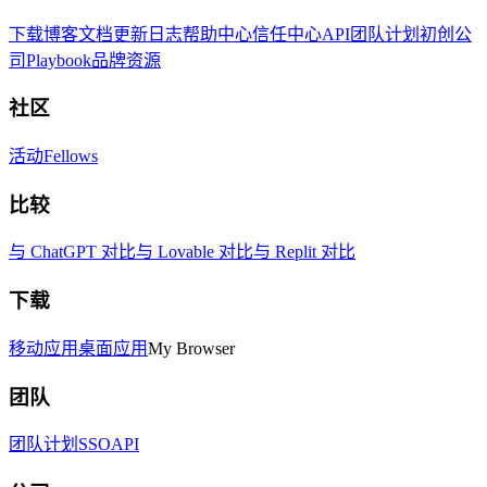
下载
博客
文档
更新日志
帮助中心
信任中心
API
团队计划
初创公
司
Playbook
品牌资源
社区
活动
Fellows
比较
与 ChatGPT 对比
与 Lovable 对比
与 Replit 对比
下载
移动应用
桌面应用
My Browser
团队
团队计划
SSO
API