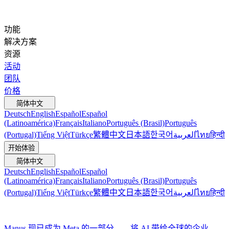
功能
解决方案
资源
活动
团队
价格
简体中文
Deutsch
English
Español
Español
(Latinoamérica)
Français
Italiano
Português (Brasil)
Português
(Portugal)
Tiếng Việt
Türkçe
繁體中文
日本語
한국어
العربية
ไทย
हिन्दी
开始体验
简体中文
Deutsch
English
Español
Español
(Latinoamérica)
Français
Italiano
Português (Brasil)
Português
(Portugal)
Tiếng Việt
Türkçe
繁體中文
日本語
한국어
العربية
ไทย
हिन्दी
Manus 现已成为 Meta 的一部分——将 AI 带给全球的企业