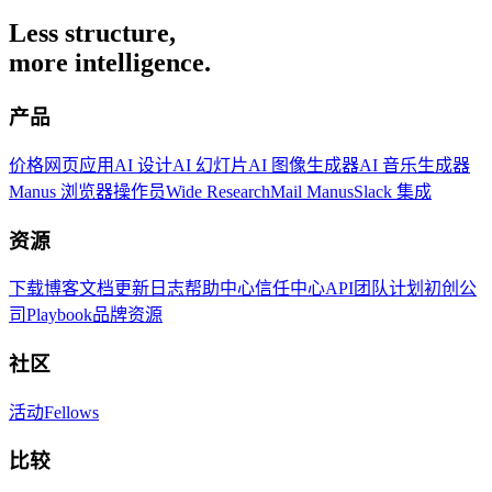
Less structure,
more intelligence.
产品
价格
网页应用
AI 设计
AI 幻灯片
AI 图像生成器
AI 音乐生成器
Manus 浏览器操作员
Wide Research
Mail Manus
Slack 集成
资源
下载
博客
文档
更新日志
帮助中心
信任中心
API
团队计划
初创公
司
Playbook
品牌资源
社区
活动
Fellows
比较