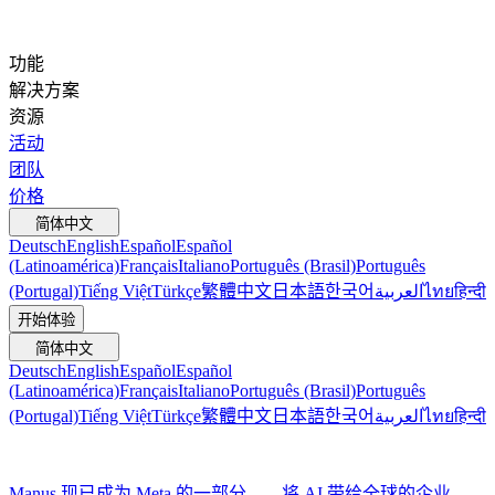
功能
解决方案
资源
活动
团队
价格
简体中文
Deutsch
English
Español
Español
(Latinoamérica)
Français
Italiano
Português (Brasil)
Português
(Portugal)
Tiếng Việt
Türkçe
繁體中文
日本語
한국어
العربية
ไทย
हिन्दी
开始体验
简体中文
Deutsch
English
Español
Español
(Latinoamérica)
Français
Italiano
Português (Brasil)
Português
(Portugal)
Tiếng Việt
Türkçe
繁體中文
日本語
한국어
العربية
ไทย
हिन्दी
Manus 现已成为 Meta 的一部分——将 AI 带给全球的企业