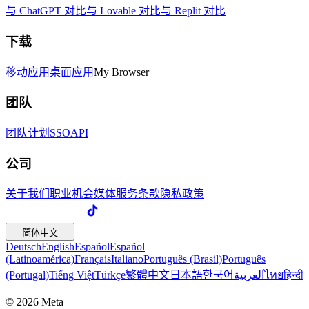
与 ChatGPT 对比
与 Lovable 对比
与 Replit 对比
下载
移动应用
桌面应用
My Browser
团队
团队计划
SSO
API
公司
关于我们
职业机会
媒体
服务条款
隐私政策
简体中文
Deutsch
English
Español
Español
(Latinoamérica)
Français
Italiano
Português (Brasil)
Português
(Portugal)
Tiếng Việt
Türkçe
繁體中文
日本語
한국어
العربية
ไทย
हिन्दी
© 2026 Meta