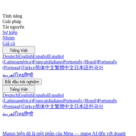
Tính năng
Giải pháp
Tài nguyên
Sự kiện
Nhóm
Giá cả
Tiếng Việt
Deutsch
English
Español
Español
(Latinoamérica)
Français
Italiano
Português (Brasil)
Português
(Portugal)
Türkçe
简体中文
繁體中文
日本語
한국어
العربية
ไทย
हिन्दी
Bắt đầu trải nghiệm
Tiếng Việt
Deutsch
English
Español
Español
(Latinoamérica)
Français
Italiano
Português (Brasil)
Português
(Portugal)
Türkçe
简体中文
繁體中文
日本語
한국어
العربية
ไทย
हिन्दी
Manus hiện đã là một phần của Meta — mang AI đến với doanh