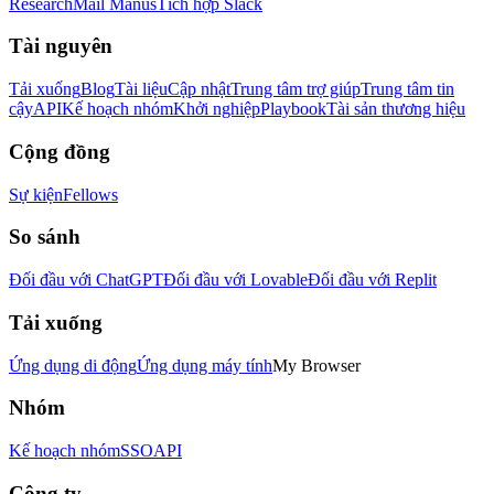
Research
Mail Manus
Tích hợp Slack
Tài nguyên
Tải xuống
Blog
Tài liệu
Cập nhật
Trung tâm trợ giúp
Trung tâm tin
cậy
API
Kế hoạch nhóm
Khởi nghiệp
Playbook
Tài sản thương hiệu
Cộng đồng
Sự kiện
Fellows
So sánh
Đối đầu với ChatGPT
Đối đầu với Lovable
Đối đầu với Replit
Tải xuống
Ứng dụng di động
Ứng dụng máy tính
My Browser
Nhóm
Kế hoạch nhóm
SSO
API
Công ty