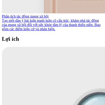
Phân tích tác động mạng xã hội
Tạo một dàn ý bài luận tranh luận có cấu trúc, khám phá tác động
của mạng xã hội đối với sức khỏe tâm lý của thanh thiếu niên. Bao
gồm các điểm luận cứ và phản biện.
Lợi ích