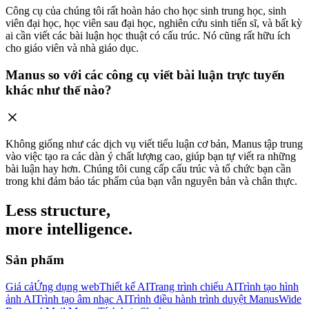
Công cụ của chúng tôi rất hoàn hảo cho học sinh trung học, sinh
viên đại học, học viên sau đại học, nghiên cứu sinh tiến sĩ, và bất kỳ
ai cần viết các bài luận học thuật có cấu trúc. Nó cũng rất hữu ích
cho giáo viên và nhà giáo dục.
Manus so với các công cụ viết bài luận trực tuyến
khác như thế nào?
Không giống như các dịch vụ viết tiểu luận cơ bản, Manus tập trung
vào việc tạo ra các dàn ý chất lượng cao, giúp bạn tự viết ra những
bài luận hay hơn. Chúng tôi cung cấp cấu trúc và tổ chức bạn cần
trong khi đảm bảo tác phẩm của bạn vẫn nguyên bản và chân thực.
Less structure,
more intelligence.
Sản phẩm
Giá cả
Ứng dụng web
Thiết kế AI
Trang trình chiếu AI
Trình tạo hình
ảnh AI
Trình tạo âm nhạc AI
Trình điều hành trình duyệt Manus
Wide