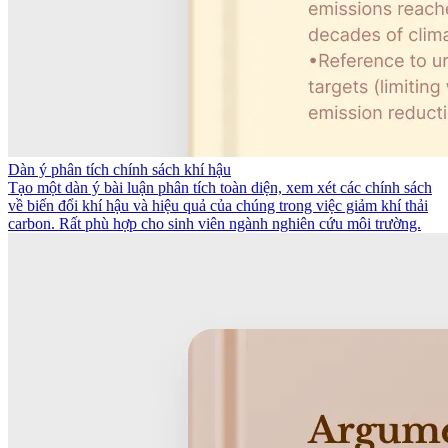
Dàn ý phân tích chính sách khí hậu
Tạo một dàn ý bài luận phân tích toàn diện, xem xét các chính sách
về biến đổi khí hậu và hiệu quả của chúng trong việc giảm khí thải
carbon. Rất phù hợp cho sinh viên ngành nghiên cứu môi trường.