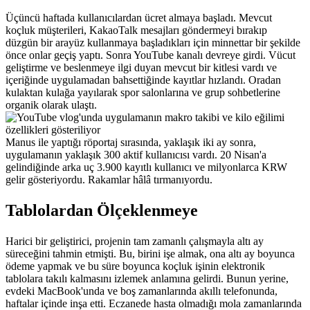
Üçüncü haftada kullanıcılardan ücret almaya başladı. Mevcut 
koçluk müşterileri, KakaoTalk mesajları göndermeyi bırakıp 
düzgün bir arayüz kullanmaya başladıkları için minnettar bir şekilde 
önce onlar geçiş yaptı. Sonra YouTube kanalı devreye girdi. Vücut 
geliştirme ve beslenmeye ilgi duyan mevcut bir kitlesi vardı ve 
içeriğinde uygulamadan bahsettiğinde kayıtlar hızlandı. Oradan 
kulaktan kulağa yayılarak spor salonlarına ve grup sohbetlerine 
organik olarak ulaştı.
Manus ile yaptığı röportaj sırasında, yaklaşık iki ay sonra, 
uygulamanın yaklaşık 300 aktif kullanıcısı vardı. 20 Nisan'a 
gelindiğinde arka uç 3.900 kayıtlı kullanıcı ve milyonlarca KRW 
gelir gösteriyordu. Rakamlar hâlâ tırmanıyordu.
Tablolardan Ölçeklenmeye
Harici bir geliştirici, projenin tam zamanlı çalışmayla altı ay 
süreceğini tahmin etmişti. Bu, birini işe almak, ona altı ay boyunca 
ödeme yapmak ve bu süre boyunca koçluk işinin elektronik 
tablolara takılı kalmasını izlemek anlamına gelirdi. Bunun yerine, 
evdeki MacBook'unda ve boş zamanlarında akıllı telefonunda, 
haftalar içinde inşa etti. Eczanede hasta olmadığı mola zamanlarında 