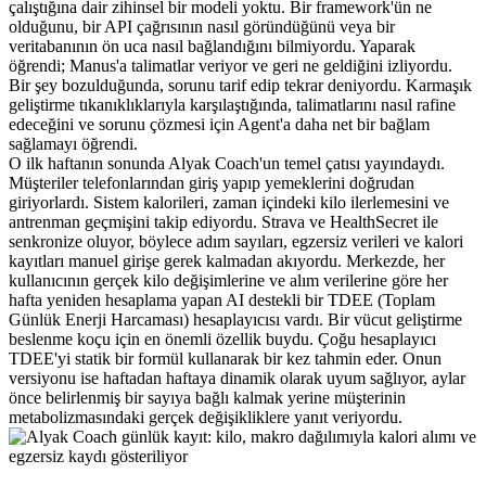
çalıştığına dair zihinsel bir modeli yoktu. Bir framework'ün ne 
olduğunu, bir API çağrısının nasıl göründüğünü veya bir 
veritabanının ön uca nasıl bağlandığını bilmiyordu. Yaparak 
öğrendi; Manus'a talimatlar veriyor ve geri ne geldiğini izliyordu. 
Bir şey bozulduğunda, sorunu tarif edip tekrar deniyordu. Karmaşık 
geliştirme tıkanıklıklarıyla karşılaştığında, talimatlarını nasıl rafine 
edeceğini ve sorunu çözmesi için Agent'a daha net bir bağlam 
sağlamayı öğrendi.
O ilk haftanın sonunda Alyak Coach'un temel çatısı yayındaydı. 
Müşteriler telefonlarından giriş yapıp yemeklerini doğrudan 
giriyorlardı. Sistem kalorileri, zaman içindeki kilo ilerlemesini ve 
antrenman geçmişini takip ediyordu. Strava ve HealthSecret ile 
senkronize oluyor, böylece adım sayıları, egzersiz verileri ve kalori 
kayıtları manuel girişe gerek kalmadan akıyordu. Merkezde, her 
kullanıcının gerçek kilo değişimlerine ve alım verilerine göre her 
hafta yeniden hesaplama yapan AI destekli bir TDEE (Toplam 
Günlük Enerji Harcaması) hesaplayıcısı vardı. Bir vücut geliştirme 
beslenme koçu için en önemli özellik buydu. Çoğu hesaplayıcı 
TDEE'yi statik bir formül kullanarak bir kez tahmin eder. Onun 
versiyonu ise haftadan haftaya dinamik olarak uyum sağlıyor, aylar 
önce belirlenmiş bir sayıya bağlı kalmak yerine müşterinin 
metabolizmasındaki gerçek değişikliklere yanıt veriyordu.