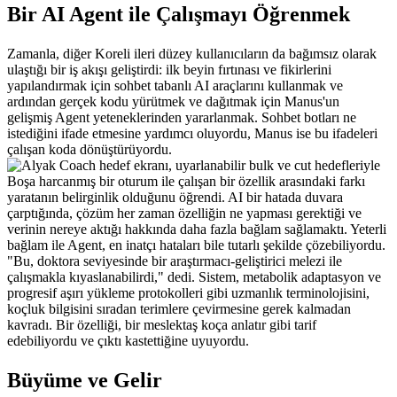
Bir AI Agent ile Çalışmayı Öğrenmek
Zamanla, diğer Koreli ileri düzey kullanıcıların da bağımsız olarak 
ulaştığı bir iş akışı geliştirdi: ilk beyin fırtınası ve fikirlerini 
yapılandırmak için sohbet tabanlı AI araçlarını kullanmak ve 
ardından gerçek kodu yürütmek ve dağıtmak için Manus'un 
gelişmiş Agent yeteneklerinden yararlanmak. Sohbet botları ne 
istediğini ifade etmesine yardımcı oluyordu, Manus ise bu ifadeleri 
çalışan koda dönüştürüyordu.
Boşa harcanmış bir oturum ile çalışan bir özellik arasındaki farkı 
yaratanın belirginlik olduğunu öğrendi. AI bir hatada duvara 
çarptığında, çözüm her zaman özelliğin ne yapması gerektiği ve 
verinin nereye aktığı hakkında daha fazla bağlam sağlamaktı. Yeterli 
bağlam ile Agent, en inatçı hataları bile tutarlı şekilde çözebiliyordu.
"Bu, doktora seviyesinde bir araştırmacı-geliştirici melezi ile 
çalışmakla kıyaslanabilirdi," dedi. Sistem, metabolik adaptasyon ve 
progresif aşırı yükleme protokolleri gibi uzmanlık terminolojisini, 
koçluk bilgisini sıradan terimlere çevirmesine gerek kalmadan 
kavradı. Bir özelliği, bir meslektaş koça anlatır gibi tarif 
edebiliyordu ve çıktı kastettiğine uyuyordu.
Büyüme ve Gelir