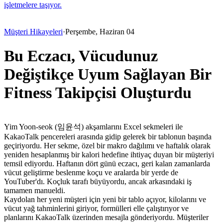
işletmelere taşıyor.
Müşteri Hikayeleri
·
Perşembe, Haziran 04
Bu Eczacı, Vücudunuz
Değiştikçe Uyum Sağlayan Bir
Fitness Takipçisi Oluşturdu
Yim Yoon-seok (임윤석) akşamlarını Excel sekmeleri ile 
KakaoTalk pencereleri arasında gidip gelerek bir tablonun başında 
geçiriyordu. Her sekme, özel bir makro dağılımı ve haftalık olarak 
yeniden hesaplanmış bir kalori hedefine ihtiyaç duyan bir müşteriyi 
temsil ediyordu. Haftanın dört günü eczacı, geri kalan zamanlarda 
vücut geliştirme beslenme koçu ve aralarda bir yerde de 
YouTuber'dı. Koçluk tarafı büyüyordu, ancak arkasındaki iş 
tamamen manueldi.
Kaydolan her yeni müşteri için yeni bir tablo açıyor, kilolarını ve 
vücut yağ tahminlerini giriyor, formülleri elle çalıştırıyor ve 
planlarını KakaoTalk üzerinden mesajla gönderiyordu. Müşteriler 