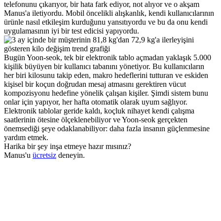
telefonunu çıkarıyor, bir hata fark ediyor, not alıyor ve o akşam 
Manus'a iletiyordu. Mobil öncelikli alışkanlık, kendi kullanıcılarının 
ürünle nasıl etkileşim kurduğunu yansıtıyordu ve bu da onu kendi 
uygulamasının iyi bir test edicisi yapıyordu.
Bugün Yoon-seok, tek bir elektronik tablo açmadan yaklaşık 5.000 
kişilik büyüyen bir kullanıcı tabanını yönetiyor. Bu kullanıcıların 
her biri kilosunu takip eden, makro hedeflerini tutturan ve eskiden 
kişisel bir koçun doğrudan mesaj atmasını gerektiren vücut 
kompozisyonu hedefine yönelik çalışan kişiler. Şimdi sistem bunu 
onlar için yapıyor, her hafta otomatik olarak uyum sağlıyor. 
Elektronik tablolar geride kaldı, koçluk nihayet kendi çalışma 
saatlerinin ötesine ölçeklenebiliyor ve Yoon-seok gerçekten 
önemsediği şeye odaklanabiliyor: daha fazla insanın güçlenmesine 
yardım etmek.
Harika bir şey inşa etmeye hazır mısınız?
Manus'u 
ücretsiz
 deneyin.