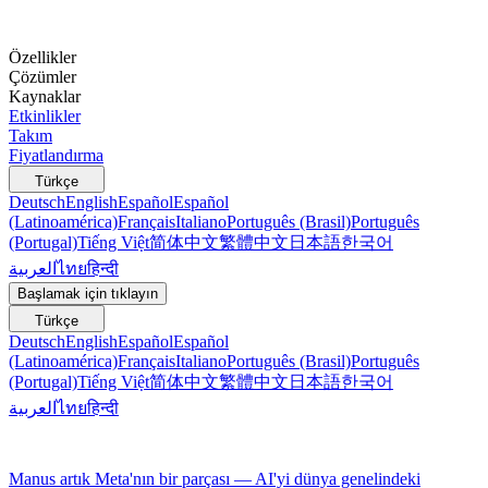
Özellikler
Çözümler
Kaynaklar
Etkinlikler
Takım
Fiyatlandırma
Türkçe
Deutsch
English
Español
Español
(Latinoamérica)
Français
Italiano
Português (Brasil)
Português
(Portugal)
Tiếng Việt
简体中文
繁體中文
日本語
한국어
العربية
ไทย
हिन्दी
Başlamak için tıklayın
Türkçe
Deutsch
English
Español
Español
(Latinoamérica)
Français
Italiano
Português (Brasil)
Português
(Portugal)
Tiếng Việt
简体中文
繁體中文
日本語
한국어
العربية
ไทย
हिन्दी
Manus artık Meta'nın bir parçası — AI'yi dünya genelindeki