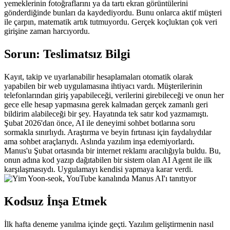
yemeklerinin fotoğraflarını ya da tartı ekran görüntülerini 
gönderdiğinde bunları da kaydediyordu. Bunu onlarca aktif müşteri 
ile çarpın, matematik artık tutmuyordu. Gerçek koçluktan çok veri 
girişine zaman harcıyordu.
Sorun: Teslimatsız Bilgi
Kayıt, takip ve uyarlanabilir hesaplamaları otomatik olarak 
yapabilen bir web uygulamasına ihtiyacı vardı. Müşterilerinin 
telefonlarından giriş yapabileceği, verilerini girebileceği ve onun her 
gece elle hesap yapmasına gerek kalmadan gerçek zamanlı geri 
bildirim alabileceği bir şey. Hayatında tek satır kod yazmamıştı.
Şubat 2026'dan önce, AI ile deneyimi sohbet botlarına soru 
sormakla sınırlıydı. Araştırma ve beyin fırtınası için faydalıydılar 
ama sohbet araçlarıydı. Aslında yazılım inşa edemiyorlardı. 
Manus'u Şubat ortasında bir internet reklamı aracılığıyla buldu. Bu, 
onun adına kod yazıp dağıtabilen bir sistem olan AI Agent ile ilk 
karşılaşmasıydı. Uygulamayı kendisi yapmaya karar verdi.
Kodsuz İnşa Etmek
İlk hafta deneme yanılma içinde geçti. Yazılım geliştirmenin nasıl 