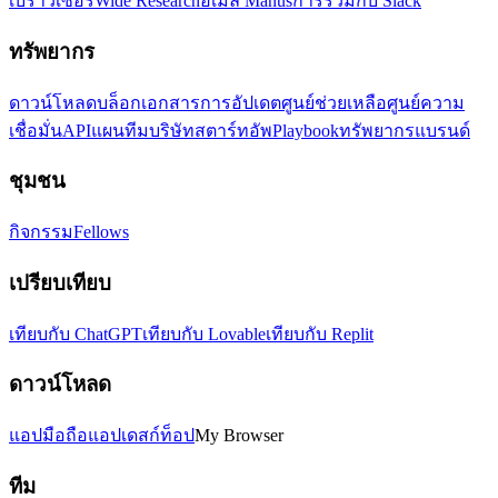
เบราว์เซอร์
Wide Research
อีเมล Manus
การรวมกับ Slack
ทรัพยากร
ดาวน์โหลด
บล็อก
เอกสาร
การอัปเดต
ศูนย์ช่วยเหลือ
ศูนย์ความ
เชื่อมั่น
API
แผนทีม
บริษัทสตาร์ทอัพ
Playbook
ทรัพยากรแบรนด์
ชุมชน
กิจกรรม
Fellows
เปรียบเทียบ
เทียบกับ ChatGPT
เทียบกับ Lovable
เทียบกับ Replit
ดาวน์โหลด
แอปมือถือ
แอปเดสก์ท็อป
My Browser
ทีม