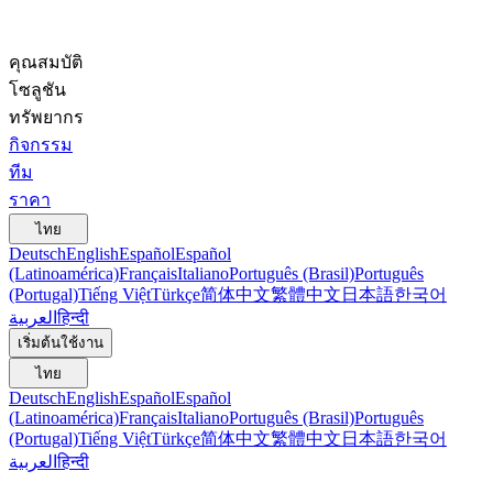
คุณสมบัติ
โซลูชัน
ทรัพยากร
กิจกรรม
ทีม
ราคา
ไทย
Deutsch
English
Español
Español
(Latinoamérica)
Français
Italiano
Português (Brasil)
Português
(Portugal)
Tiếng Việt
Türkçe
简体中文
繁體中文
日本語
한국어
العربية
हिन्दी
เริ่มต้นใช้งาน
ไทย
Deutsch
English
Español
Español
(Latinoamérica)
Français
Italiano
Português (Brasil)
Português
(Portugal)
Tiếng Việt
Türkçe
简体中文
繁體中文
日本語
한국어
العربية
हिन्दी