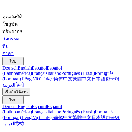
คุณสมบัติ
โซลูชัน
ทรัพยากร
กิจกรรม
ทีม
ราคา
ไทย
Deutsch
English
Español
Español
(Latinoamérica)
Français
Italiano
Português (Brasil)
Português
(Portugal)
Tiếng Việt
Türkçe
简体中文
繁體中文
日本語
한국어
العربية
हिन्दी
เริ่มต้นใช้งาน
ไทย
Deutsch
English
Español
Español
(Latinoamérica)
Français
Italiano
Português (Brasil)
Português
(Portugal)
Tiếng Việt
Türkçe
简体中文
繁體中文
日本語
한국어
العربية
हिन्दी