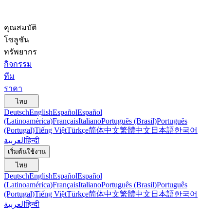
คุณสมบัติ
โซลูชัน
ทรัพยากร
กิจกรรม
ทีม
ราคา
ไทย
Deutsch
English
Español
Español
(Latinoamérica)
Français
Italiano
Português (Brasil)
Português
(Portugal)
Tiếng Việt
Türkçe
简体中文
繁體中文
日本語
한국어
العربية
हिन्दी
เริ่มต้นใช้งาน
ไทย
Deutsch
English
Español
Español
(Latinoamérica)
Français
Italiano
Português (Brasil)
Português
(Portugal)
Tiếng Việt
Türkçe
简体中文
繁體中文
日本語
한국어
العربية
हिन्दी