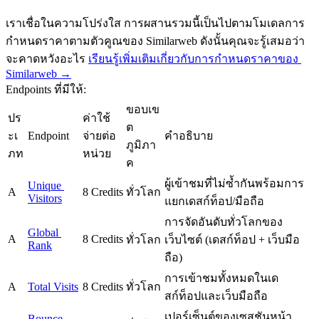
เราเชื่อในความโปร่งใส การผสานรวมนี้เป็นไปตามโมเดลการ
กำหนดราคาตามตัวคูณของ Similarweb ดังนั้นคุณจะรู้เสมอว่า
จะคาดหวังอะไร 
เรียนรู้เพิ่มเติมเกี่ยวกับการกำหนดราคาของ 
Similarweb →
Endpoints ที่มีให้:
ขอบเข
ปร
ค่าใช้
ต
ะเ
Endpoint
จ่ายต่อ
คำอธิบาย
ภูมิภา
ภท
หน่วย
ค
ผู้เข้าชมที่ไม่ซ้ำกันพร้อมการ
Unique 
A
8 Credits
ทั่วโลก
Visitors
แยกเดสก์ท็อป/มือถือ
การจัดอันดับทั่วโลกของ
Global 
A
8 Credits
ทั่วโลก
เว็บไซต์ (เดสก์ท็อป + เว็บมือ
Rank
ถือ)
การเข้าชมทั้งหมดในเด
A
Total Visits
8 Credits
ทั่วโลก
สก์ท็อปและเว็บมือถือ
เปอร์เซ็นต์ของเซสชันหน้า
Bounce 