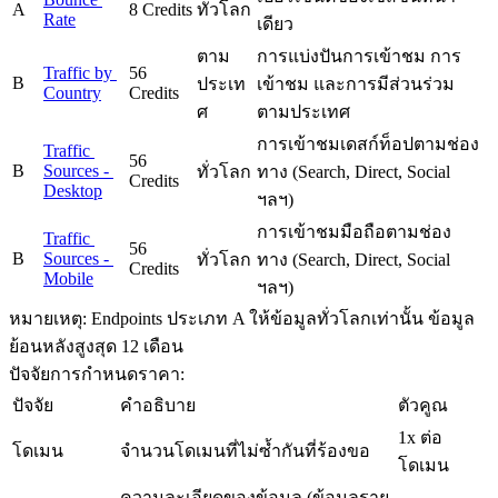
A
8 Credits
ทั่วโลก
Rate
เดียว
ตาม
การแบ่งปันการเข้าชม การ
Traffic by 
56 
B
ประเท
เข้าชม และการมีส่วนร่วม
Country
Credits
ศ
ตามประเทศ
การเข้าชมเดสก์ท็อปตามช่อง
Traffic 
56 
B
Sources - 
ทั่วโลก
ทาง (Search, Direct, Social 
Credits
Desktop
ฯลฯ)
การเข้าชมมือถือตามช่อง
Traffic 
56 
B
Sources - 
ทั่วโลก
ทาง (Search, Direct, Social 
Credits
Mobile
ฯลฯ)
หมายเหตุ:
 Endpoints ประเภท A ให้ข้อมูลทั่วโลกเท่านั้น ข้อมูล
ย้อนหลังสูงสุด 12 เดือน
ปัจจัยการกำหนดราคา:
ปัจจัย
คำอธิบาย
ตัวคูณ
1x ต่อ
โดเมน
จำนวนโดเมนที่ไม่ซ้ำกันที่ร้องขอ
โดเมน
ความละเอียดของข้อมูล (ข้อมูลราย