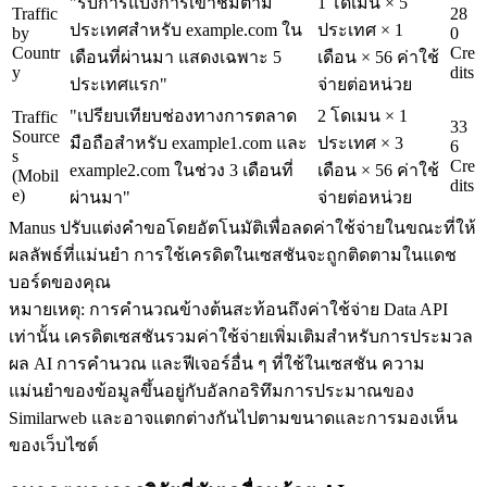
"รับการแบ่งการเข้าชมตาม
1 โดเมน × 5 
Traffic 
28
ประเทศสำหรับ example.com ใน
ประเทศ × 1 
by 
0 
Countr
Cre
เดือนที่ผ่านมา แสดงเฉพาะ 5 
เดือน × 56 ค่าใช้
y
dits
ประเทศแรก"
จ่ายต่อหน่วย
"เปรียบเทียบช่องทางการตลาด
2 โดเมน × 1 
Traffic 
33
Source
มือถือสำหรับ example1.com และ 
ประเทศ × 3 
6 
s 
Cre
example2.com ในช่วง 3 เดือนที่
เดือน × 56 ค่าใช้
(Mobil
dits
e)
ผ่านมา"
จ่ายต่อหน่วย
Manus ปรับแต่งคำขอโดยอัตโนมัติเพื่อลดค่าใช้จ่ายในขณะที่ให้
ผลลัพธ์ที่แม่นยำ การใช้เครดิตในเซสชันจะถูกติดตามในแดช
บอร์ดของคุณ
หมายเหตุ:
 การคำนวณข้างต้นสะท้อนถึงค่าใช้จ่าย Data API 
เท่านั้น เครดิตเซสชันรวมค่าใช้จ่ายเพิ่มเติมสำหรับการประมวล
ผล AI การคำนวณ และฟีเจอร์อื่น ๆ ที่ใช้ในเซสชัน ความ
แม่นยำของข้อมูลขึ้นอยู่กับอัลกอริทึมการประมาณของ 
Similarweb และอาจแตกต่างกันไปตามขนาดและการมองเห็น
ของเว็บไซต์