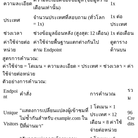
ความละเอียด
1x
เดือนเท่านั้น)
1x ต่อ
จำนวนประเทศที่สอบถาม (ทั่วโลก 
ประเทศ
= 1x)
ประเทศ
ช่วงเวลา
ช่วงข้อมูลย้อนหลัง (สูงสุด: 12 เดือน)
1x ต่อเดือน
ค่าใช้จ่ายต่อ
ค่าใช้จ่ายพื้นฐานแตกต่างกันไป
ดูตาราง
หน่วย
ตาม Endpoint
ด้านบน
สูตรการคำนวณ:
ค่าใช้จ่าย = โดเมน × ความละเอียด × ประเทศ × ช่วงเวลา × ค่า
ใช้จ่ายต่อหน่วย
ตัวอย่างการคำนวณ:
รว
Endpoi
คำสั่ง
การคำนวณ
nt
ม
1 โดเมน × 1 
"แสดงการเปลี่ยนแปลงผู้เข้าชมที่
Unique
96 
ประเทศ × 12 
ไม่ซ้ำกันสำหรับ example.com ใน
Cre
เดือน × 8 ค่าใช้
Visitors
dits
ปีที่ผ่านมา"
จ่ายต่อหน่วย