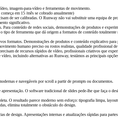
-vídeo, imagem-para-vídeo e ferramentas de movimento.
go começa em 15 
/mês se cobrado anualmente)
isam de ser calibradas. O Runway não vai substituir uma equipa de pro
nto significativo.
 Para conteúdo de redes sociais, demonstrações de produtos e experime
 o tipo de ferramenta que dá origem a formatos de conteúdo totalmente
ovos formatos. Demonstrações de produtos e conteúdo explicativo para
ovimento humano preciso ou rostos realistas, qualidade profissional de
 precisam de recursos rápidos de vídeo, profissionais criativos que exp
ídeo, incluindo alternativas ao Runway, testámos as principais opções
odernas e navegáveis por scroll a partir de prompts ou documentos.
presentação. O software tradicional de slides pede-lhe que faça o de
a. O resultado parece moderno sem esforço: tipografia limpa, layouts 
sadas, elimina totalmente o obstáculo do design.
s de design. Apresentações internas e atualizações rápidas para partes 