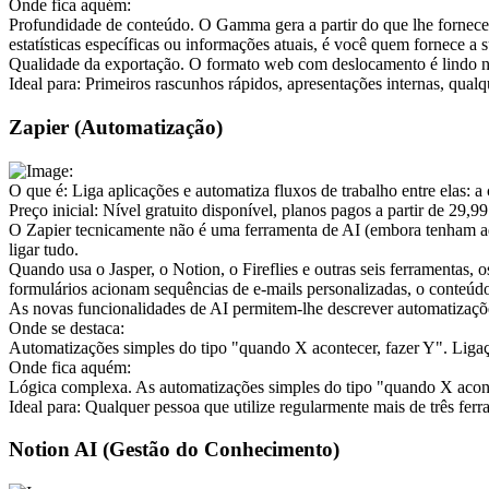
Onde fica aquém:
Profundidade de conteúdo. O Gamma gera a partir do que lhe fornece 
estatísticas específicas ou informações atuais, é você quem fornece a 
Qualidade da exportação. O formato web com deslocamento é lindo n
Ideal para:
 Primeiros rascunhos rápidos, apresentações internas, qual
Zapier (Automatização)
O que é:
 Liga aplicações e automatiza fluxos de trabalho entre elas: a
Preço inicial:
 Nível gratuito disponível, planos pagos a partir de 29,99
O Zapier tecnicamente não é uma ferramenta de AI (embora tenham adi
ligar tudo.
Quando usa o Jasper, o Notion, o Fireflies e outras seis ferramentas
formulários acionam sequências de e-mails personalizadas, o conteúdo 
As novas funcionalidades de AI permitem-lhe descrever automatizaçõ
Onde se destaca:
Automatizações simples do tipo "quando X acontecer, fazer Y". Ligaç
Onde fica aquém:
Lógica complexa. As automatizações simples do tipo "quando X aconte
Ideal para:
 Qualquer pessoa que utilize regularmente mais de três fer
Notion AI (Gestão do Conhecimento)