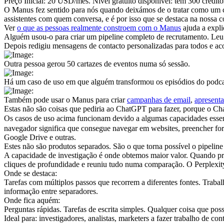
Preço Inicial:
 20 USD/mês. Nível gratuito disponível: tem 300 créditos
O Manus fez sentido para nós quando deixámos de o tratar como um chat
assistentes com quem conversa, e é por isso que se destaca na nossa 
Ver 
o que as pessoas realmente constroem com o Manus
 ajuda a expli
Alguém usou-o para criar um pipeline completo de recrutamento. Leu 
Depois redigiu mensagens de contacto personalizadas para todos e ac
Outra pessoa gerou 50 cartazes de eventos numa só sessão.
Há um caso de uso em que alguém transformou os episódios do podc
Também pode usar o Manus para criar 
campanhas de email
, 
apresenta
Estas não são coisas que pediria ao ChatGPT para fazer, porque o Ch
Os casos de uso acima funcionam devido a algumas capacidades esse
navegador significa que consegue navegar em websites, preencher formu
Google Drive e outras.
Estes não são produtos separados. São o que torna possível o pipeline
A capacidade de investigação é onde obtemos maior valor. Quando pre
cliques de profundidade e reuniu tudo numa comparação. O Perplexit
Onde se destaca:
Tarefas com múltiplos passos que recorrem a diferentes fontes. Traba
informação entre separadores.
Onde fica aquém:
Perguntas rápidas. Tarefas de escrita simples. Qualquer coisa que p
Ideal para:
 investigadores, analistas, marketers a fazer trabalho de co