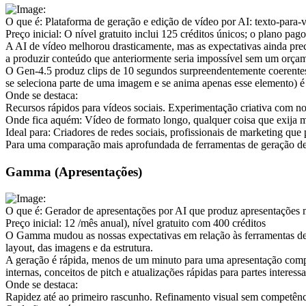
O que é:
 Plataforma de geração e edição de vídeo por AI: texto-para
Preço inicial:
 O nível gratuito inclui 125 créditos únicos; o plano pa
A AI de vídeo melhorou drasticamente, mas as expectativas ainda prec
a produzir conteúdo que anteriormente seria impossível sem um orçame
O Gen-4.5 produz clips de 10 segundos surpreendentemente coerentes.
se seleciona parte de uma imagem e se anima apenas esse elemento) é
Onde se destaca:
Recursos rápidos para vídeos sociais. Experimentação criativa com n
Onde fica aquém:
 Vídeo de formato longo, qualquer coisa que exija m
Ideal para:
 Criadores de redes sociais, profissionais de marketing que
Para uma comparação mais aprofundada de ferramentas de geração de v
Gamma (Apresentações)
O que é:
 Gerador de apresentações por AI que produz apresentações m
Preço inicial:
 12 
/mês anual), nível gratuito com 400 créditos
O Gamma mudou as nossas expectativas em relação às ferramentas de a
layout, das imagens e da estrutura.
A geração é rápida, menos de um minuto para uma apresentação complet
internas, conceitos de pitch e atualizações rápidas para partes interes
Onde se destaca:
Rapidez até ao primeiro rascunho. Refinamento visual sem competência