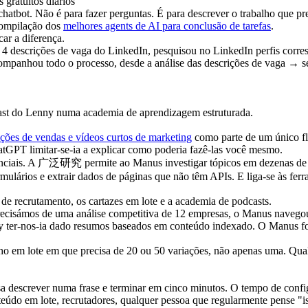
 gratuitos diários
bot. Não é para fazer perguntas. É para descrever o trabalho que precis
compilação dos 
melhores agents de AI para conclusão de tarefas
.
car a diferença.
4 descrições de vaga do LinkedIn, pesquisou no LinkedIn perfis corres
ompanhou todo o processo, desde a análise das descrições de vaga → s
ast do Lenny numa academia de aprendizagem estruturada.
ções de vendas e vídeos curtos de marketing
 como parte de um único fl
atGPT limitar-se-ia a explicar como poderia fazê-las você mesmo.
nciais. A 广泛研究 permite ao Manus investigar tópicos em dezenas de fo
lários e extrair dados de páginas que não têm APIs. E liga-se às ferra
 de recrutamento, os cartazes em lote e a academia de podcasts.
cisámos de uma análise competitiva de 12 empresas, o Manus navegou p
y ter-nos-ia dado resumos baseados em conteúdo indexado. O Manus foi
lho em lote em que precisa de 20 ou 50 variações, não apenas uma. Qual
ossa descrever numa frase e terminar em cinco minutos. O tempo de con
nteúdo em lote, recrutadores, qualquer pessoa que regularmente pense "is