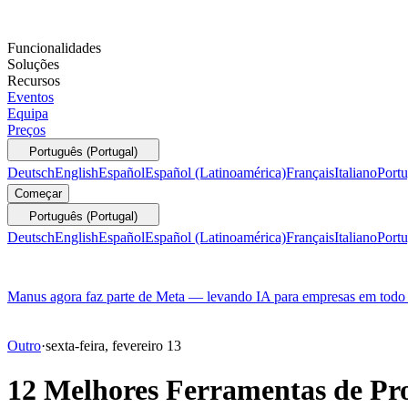
Funcionalidades
Soluções
Recursos
Eventos
Equipa
Preços
Português (Portugal)
Deutsch
English
Español
Español (Latinoamérica)
Français
Italiano
Portu
Começar
Português (Portugal)
Deutsch
English
Español
Español (Latinoamérica)
Français
Italiano
Portu
Manus agora faz parte de Meta — levando IA para empresas em tod
Outro
·
sexta-feira, fevereiro 13
12 Melhores Ferramentas de Pr