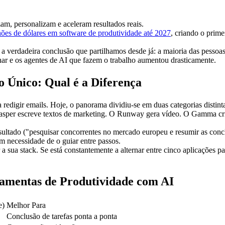
m, personalizam e aceleram resultados reais.
hões de dólares em software de produtividade até 2027
, criando o prime
a verdadeira conclusão que partilhamos desde já: a maioria das pessoa
har e os agentes de AI que 
fazem
 o trabalho aumentou drasticamente.
o Único: Qual é a Diferença
redigir emails. Hoje, o panorama dividiu-se em duas categorias distint
asper escreve textos de marketing. O Runway gera vídeo. O Gamma cria 
sultado ("pesquisar concorrentes no mercado europeu e resumir as con
em necessidade de o guiar entre passos.
 sua stack. Se está constantemente a alternar entre cinco aplicações pa
amentas de Produtividade com AI
e)
Melhor Para
Conclusão de tarefas ponta a ponta