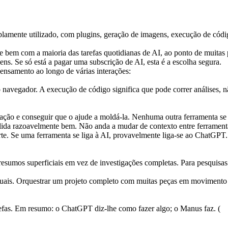
lamente utilizado, com plugins, geração de imagens, execução de códig
bem com a maioria das tarefas quotidianas de AI, ao ponto de muitas p
ens. Se só está a pagar uma subscrição de AI, esta é a escolha segura.
pensamento ao longo de várias interações:
navegador. A execução de código significa que pode correr análises, não
ação e conseguir que o ajude a moldá-la. Nenhuma outra ferramenta se
lida razoavelmente bem. Não anda a mudar de contexto entre ferramentas
rte. Se uma ferramenta se liga à AI, provavelmente liga-se ao ChatGPT.
mos superficiais em vez de investigações completas. Para pesquisas que
iduais. Orquestrar um projeto completo com muitas peças em moviment
efas. Em resumo: o ChatGPT diz-lhe como fazer algo; o Manus faz. (