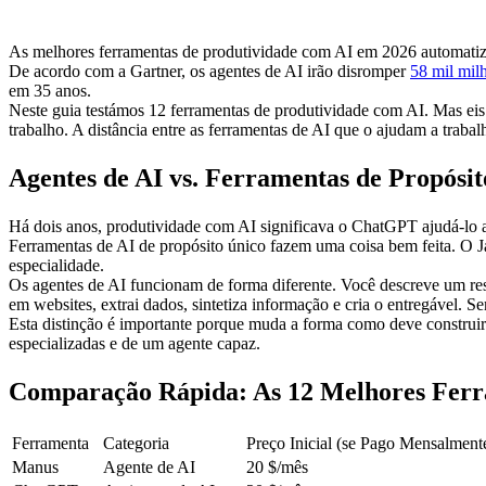
As melhores ferramentas de produtividade com AI em 2026 automatiza
De acordo com a Gartner, os agentes de AI irão disromper 
58 mil mil
em 35 anos.
Neste guia testámos 12 ferramentas de produtividade com AI. Mas eis 
trabalho. A distância entre as ferramentas de AI que o ajudam a trabal
Agentes de AI vs. Ferramentas de Propósit
Há dois anos, produtividade com AI significava o ChatGPT ajudá-lo a 
Ferramentas de AI de propósito único
 fazem uma coisa bem feita. O J
especialidade.
Os agentes de AI
 funcionam de forma diferente. Você descreve um re
em websites, extrai dados, sintetiza informação e cria o entregável. S
Esta distinção é importante porque muda a forma como deve construir a
especializadas e de um agente capaz.
Comparação Rápida: As 12 Melhores Ferr
Ferramenta
Categoria
Preço Inicial (se Pago Mensalment
Manus
Agente de AI
20 $/mês