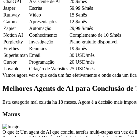
ChatGPT
Assistente de AI
20 $/mês
Jasper
Escrita
59,99 $/mês
Runway
Vídeo
15 $/mês
Gamma
Apresentações
12 $/mês
Zapier
Automação
29,99 $/mês
Notion AI
Conhecimento
Complemento de 10 $/mês
Perplexity
Investigação
Plano gratuito disponível
Fireflies
Reuniões
19 $/mês
Superhuman
Email
30 USD/mês
Cursor
Programação
20 USD/mês
Lovable
Criação de Websites
25 USD/mês
Vamos agora ver o que cada um faz efetivamente e onde cada um fic
Melhores Agents de AI para Conclusão de 
Esta categoria mal existia há 18 meses. Agora é a decisão mais import
Manus
O que é:
 Um agent de AI que conclui tarefas multi-etapas em vez de l