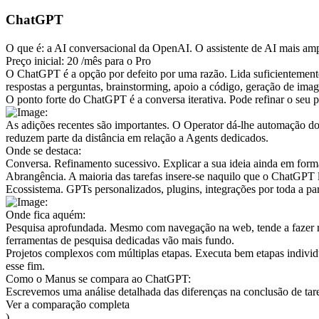
ChatGPT
O que é:
 a AI conversacional da OpenAI. O assistente de AI mais amp
Preço inicial
:
 20 
/mês para o Pro
O ChatGPT é a opção por defeito por uma razão. Lida suficientemente 
respostas a perguntas, brainstorming, apoio a código, geração de imag
O ponto forte do ChatGPT é a conversa iterativa. Pode refinar o seu 
As adições recentes são importantes. O Operator dá-lhe automação do 
reduzem parte da distância em relação a Agents dedicados.
Onde se destaca:
Conversa. Refinamento sucessivo. Explicar a sua ideia ainda em form
Abrangência. A maioria das tarefas insere-se naquilo que o ChatGPT 
Ecossistema. GPTs personalizados, plugins, integrações por toda a pa
Onde fica aquém:
Pesquisa aprofundada. Mesmo com navegação na web, tende a fazer resu
ferramentas de pesquisa dedicadas vão mais fundo.
Projetos complexos com múltiplas etapas. Executa bem etapas indiv
esse fim.
Como o Manus se compara ao ChatGPT:
Escrevemos uma análise detalhada das diferenças na conclusão de tar
Ver a comparação completa
)