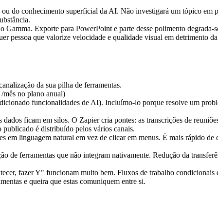
ou do conhecimento superficial da AI. Não investigará um tópico em p
substância.
o Gamma. Exporte para PowerPoint e parte desse polimento degrada-s
quer pessoa que valorize velocidade e qualidade visual em detrimento d
 canalização da sua pilha de ferramentas.
 
/mês no plano anual)
cionado funcionalidades de AI). Incluímo-lo porque resolve um problem
, os dados ficam em silos. O Zapier cria pontes: as transcrições de reu
publicado é distribuído pelos vários canais.
es em linguagem natural em vez de clicar em menus. É mais rápido de 
ão de ferramentas que não integram nativamente. Redução da transferê
cer, fazer Y" funcionam muito bem. Fluxos de trabalho condicionais co
ramentas e queira que estas comuniquem entre si.