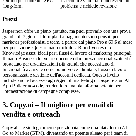
Ottimo per contenuti SEO 
L'accuratezza dei fatti può essere un 
long-form
problema e richiede revisione
Prezzi
Jasper non offre un piano gratuito, ma puoi provarlo con una prova 
gratuita di 7 giorni. I loro piani a pagamento sono pensati per 
marketer professionisti e team, a partire dal piano Pro a 69 $ al mese 
per postazione. Questo piano include 2 Brand Voices e 5 
Knowledge asset, ideali per i flussi di lavoro di marketing principali.
Il piano Business di livello superiore offre prezzi personalizzati ed è 
progettato per organizzazioni più grandi che necessitano di 
funzionalità avanzate come brand voice illimitate, flussi di lavoro 
personalizzati e gestione dell'account dedicata. Questo livello 
include anche l'accesso agli Agent di marketing di Jasper e a un AI 
App Builder no-code, rendendolo una piattaforma potente per 
l'orchestrazione di campagne complesse.
3. Copy.ai – Il migliore per email di 
vendita e outreach
Copy.ai si è strategicamente posizionata come una piattaforma AI 
Go-to-Market (GTM), diventando un potente alleato per i team di 