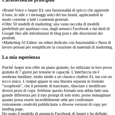
•
Brand Voice e Jasper IQ:
 una funzionalità di spicco che apprende 
il tono, lo stile e i messaggi unici del tuo brand, applicandoli in 
modo coerente a tutti i contenuti generati.
•
Oltre 50 modelli di marketing:
 una vasta raccolta di modelli 
predefiniti per qualsiasi cosa, dagli annunci Facebook e dai titoli di 
Google fino alle introduzioni di blog post e alle descrizioni dei 
prodotti.
•
Marketing AI Editor:
 un editor dedicato con funzionalità e flussi di 
lavoro pensati per semplificare la creazione di materiali di marketing.
La mia esperienza
Poiché Jasper non offre un piano gratuito, ho utilizzato la loro prova 
gratuita di 7 giorni per testarne le capacità. L'interfaccia mi è 
sembrata familiare, molto simile a un classico chatbot AI, ma con un 
tocco unico. L'output appare in una finestra separata in formato 
"scrapbook", che ti permette di trascinare, rilasciare e modificare 
diversi pezzi di copy. Sebbene questo formato non abbia fatto una 
grande differenza per il mio prompt di solo testo, posso immaginare 
quanto possa essere incredibilmente utile per confrontare 
visivamente creatività pubblicitarie o diverse versioni di copy per 
landing page.
Ho usato il modello di annuncio Facebook di Jasper e ho definito 