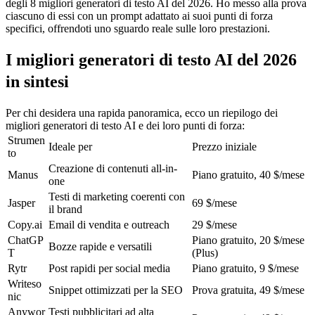
degli 8 migliori generatori di testo AI del 2026. Ho messo alla prova 
ciascuno di essi con un prompt adattato ai suoi punti di forza 
specifici, offrendoti uno sguardo reale sulle loro prestazioni.
I migliori generatori di testo AI del 2026 
in sintesi
Per chi desidera una rapida panoramica, ecco un riepilogo dei 
migliori generatori di testo AI e dei loro punti di forza:
Strumen
Ideale per
Prezzo iniziale
to
Creazione di contenuti all-in-
Manus
Piano gratuito, 40 $/mese
one
Testi di marketing coerenti con 
Jasper
69 $/mese
il brand
Copy.ai
Email di vendita e outreach
29 $/mese
ChatGP
Piano gratuito, 20 $/mese 
Bozze rapide e versatili
T
(Plus)
Rytr
Post rapidi per social media
Piano gratuito, 9 $/mese
Writeso
Snippet ottimizzati per la SEO
Prova gratuita, 49 $/mese
nic
Anywor
Testi pubblicitari ad alta 