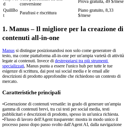
Prova gratuita, 49 $/mese
d
conversione
QuillBo
Piano gratuito, 8,33 
Parafrasi e riscrittura
t
$/mese
1. Manus – Il migliore per la creazione di 
contenuti all-in-one
Manus
 si distingue posizionandosi non solo come generatore di 
testo, ma come piattaforma all-in-one per un'ampia varietà di attività 
legate ai contenuti. Invece di 
destreggiarsi tra più strumenti 
specializzati
, Manus punta a essere l'unico hub per tutte le tue 
esigenze di scrittura, dai post sui social media e le email alle 
descrizioni di prodotto approfondite che richiedono un contesto di 
mercato.
Caratteristiche principali
•
Generazione di contenuti versatile:
 in grado di generare un'ampia 
gamma di contenuti brevi, tra cui testi per social media, testi 
pubblicitari e descrizioni di prodotto, spesso in un'unica richiesta.
•
Flusso di lavoro dell'Agent trasparente:
 mostra in modo unico il 
processo passo dopo passo svolto dall'Agent AI, dalla navigazione 