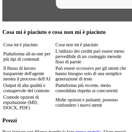
Cosa mi è piaciuto e cosa non mi è piaciuto
Cosa mi è piaciuto
Cosa non mi è piaciuto
L'utilizzo dei crediti può essere meno 
Piattaforma all-in-one per 
prevedibile di un conteggio mensile 
più tipi di contenuti
fisso di parole
Il flusso di lavoro 
Può essere eccessivo per gli utenti che 
trasparente dell'agente 
hanno bisogno solo di una semplice 
mostra il processo dell'AI
generazione di testo
Output di alta qualità e 
Piattaforma più recente, meno 
consapevole del contesto
consolidata rispetto ai concorrenti
Comode opzioni di 
Molte opzioni e pulsanti, possono 
esportazione (MD, 
confondere i nuovi utenti
DOCX, PDF)
Prezzi
Puoi iniziare con Manus tramite la loro 
prova gratuita
. I loro prezzi 