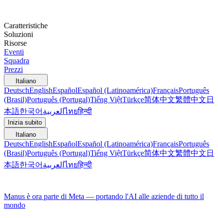
Caratteristiche
Soluzioni
Risorse
Eventi
Squadra
Prezzi
Italiano
Deutsch
English
Español
Español (Latinoamérica)
Français
Português
(Brasil)
Português (Portugal)
Tiếng Việt
Türkçe
简体中文
繁體中文
日
本語
한국어
العربية
ไทย
हिन्दी
Inizia subito
Italiano
Deutsch
English
Español
Español (Latinoamérica)
Français
Português
(Brasil)
Português (Portugal)
Tiếng Việt
Türkçe
简体中文
繁體中文
日
本語
한국어
العربية
ไทย
हिन्दी
Manus è ora parte di Meta — portando l'AI alle aziende di tutto il
mondo