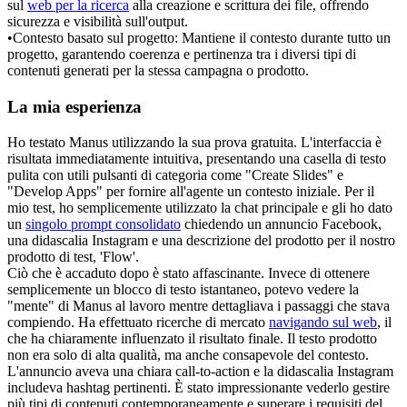
sul 
web per la ricerca
 alla creazione e scrittura dei file, offrendo 
sicurezza e visibilità sull'output.
•
Contesto basato sul progetto:
 Mantiene il contesto durante tutto un 
progetto, garantendo coerenza e pertinenza tra i diversi tipi di 
contenuti generati per la stessa campagna o prodotto.
La mia esperienza
Ho testato Manus utilizzando la sua prova gratuita. L'interfaccia è 
risultata immediatamente intuitiva, presentando una casella di testo 
pulita con utili pulsanti di categoria come "Create Slides" e 
"Develop Apps" per fornire all'agente un contesto iniziale. Per il 
mio test, ho semplicemente utilizzato la chat principale e gli ho dato 
un 
singolo prompt consolidato
 chiedendo un annuncio Facebook, 
una didascalia Instagram e una descrizione del prodotto per il nostro 
prodotto di test, 'Flow'.
Ciò che è accaduto dopo è stato affascinante. Invece di ottenere 
semplicemente un blocco di testo istantaneo, potevo vedere la 
"mente" di Manus al lavoro mentre dettagliava i passaggi che stava 
compiendo. Ha effettuato ricerche di mercato 
navigando sul web
, il 
che ha chiaramente influenzato il risultato finale. Il testo prodotto 
non era solo di alta qualità, ma anche consapevole del contesto. 
L'annuncio aveva una chiara call-to-action e la didascalia Instagram 
includeva hashtag pertinenti. È stato impressionante vederlo gestire 
più tipi di contenuti contemporaneamente e superare i requisiti del 