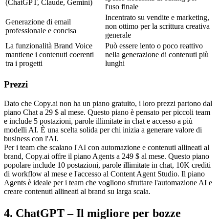
(ChatGPT, Claude, Gemini)
l'uso finale
Incentrato su vendite e marketing, 
Generazione di email 
non ottimo per la scrittura creativa 
professionale e concisa
generale
La funzionalità Brand Voice 
Può essere lento o poco reattivo 
mantiene i contenuti coerenti 
nella generazione di contenuti più 
tra i progetti
lunghi
Prezzi
Dato che Copy.ai non ha un piano gratuito, i loro prezzi partono dal 
piano Chat a 29 $ al mese. Questo piano è pensato per piccoli team 
e include 5 postazioni, parole illimitate in chat e accesso a più 
modelli AI. È una scelta solida per chi inizia a generare valore di 
business con l'AI.
Per i team che scalano l'AI con automazione e contenuti allineati al 
brand, Copy.ai offre il piano Agents a 249 $ al mese. Questo piano 
popolare include 10 postazioni, parole illimitate in chat, 10K crediti 
di workflow al mese e l'accesso al Content Agent Studio. Il piano 
Agents è ideale per i team che vogliono sfruttare l'automazione AI e 
creare contenuti allineati al brand su larga scala.
4. ChatGPT – Il migliore per bozze 