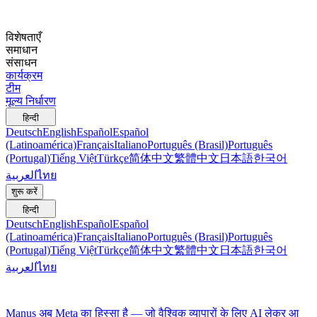
विशेषताएँ
समाधान
संसाधन
कार्यक्रम
टीम
मूल्य निर्धारण
हिन्दी
Deutsch
English
Español
Español
(Latinoamérica)
Français
Italiano
Português (Brasil)
Português
(Portugal)
Tiếng Việt
Türkçe
简体中文
繁體中文
日本語
한국어
العربية
ไทย
शुरू करें
हिन्दी
Deutsch
English
Español
Español
(Latinoamérica)
Français
Italiano
Português (Brasil)
Português
(Portugal)
Tiếng Việt
Türkçe
简体中文
繁體中文
日本語
한국어
العربية
ไทย
Manus अब Meta का हिस्सा है — जो वैश्विक व्यापारों के लिए AI लेकर आ