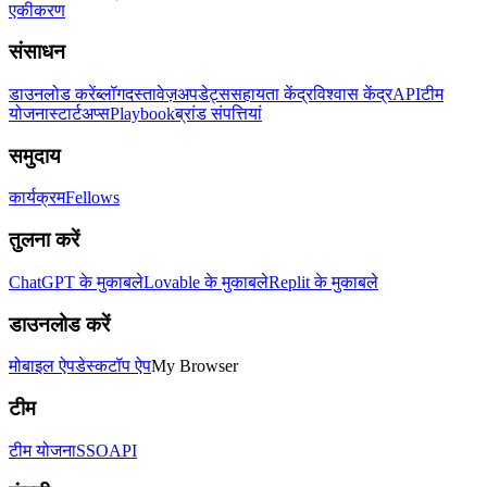
एकीकरण
संसाधन
डाउनलोड करें
ब्लॉग
दस्तावेज़
अपडेट्स
सहायता केंद्र
विश्वास केंद्र
API
टीम
योजना
स्टार्टअप्स
Playbook
ब्रांड संपत्तियां
समुदाय
कार्यक्रम
Fellows
तुलना करें
ChatGPT के मुकाबले
Lovable के मुकाबले
Replit के मुकाबले
डाउनलोड करें
मोबाइल ऐप
डेस्कटॉप ऐप
My Browser
टीम
टीम योजना
SSO
API