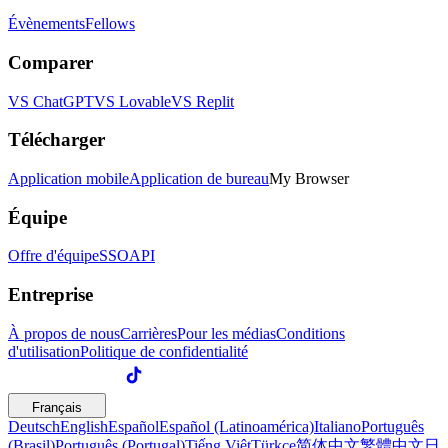
Évènements
Fellows
Comparer
VS ChatGPT
VS Lovable
VS Replit
Télécharger
Application mobile
Application de bureau
My Browser
Équipe
Offre d'équipe
SSO
API
Entreprise
À propos de nous
Carrières
Pour les médias
Conditions
d'utilisation
Politique de confidentialité
Français
Deutsch
English
Español
Español (Latinoamérica)
Italiano
Português
(Brasil)
Português (Portugal)
Tiếng Việt
Türkçe
简体中文
繁體中文
日