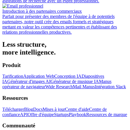
aspirations de recherche avec un esprit professionnel.
Introduction à des partenaires commerciaux
Parfait pour présenter des membres de l'équipe à de potentiels
partenaires, notre outil crée des emails formels et stratégiques
mettant en valeur les compétences pertinentes et établissant des
relations professionnelles productives.
Less structure,
more intelligence.
Produit
Tarification
Application Web
Conception IA
Diapositives
IA
Générateur d'images AI
Générateur de musique IA
Manus
opérateur de navigateur
Wide Research
Mail Manus
Intégration Slack
Ressources
Télécharger
Blog
Docs
Mises à jour
Centre d'aide
Centre de
confiance
API
Offre d'équipe
Startups
Playbook
Ressources de marque
Communauté