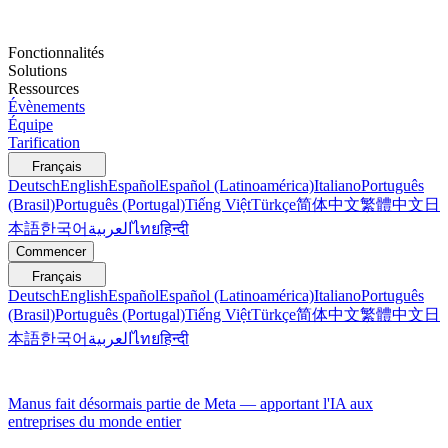
Fonctionnalités
Solutions
Ressources
Évènements
Équipe
Tarification
Français
Deutsch
English
Español
Español (Latinoamérica)
Italiano
Português
(Brasil)
Português (Portugal)
Tiếng Việt
Türkçe
简体中文
繁體中文
日
本語
한국어
العربية
ไทย
हिन्दी
Commencer
Français
Deutsch
English
Español
Español (Latinoamérica)
Italiano
Português
(Brasil)
Português (Portugal)
Tiếng Việt
Türkçe
简体中文
繁體中文
日
本語
한국어
العربية
ไทย
हिन्दी
Manus fait désormais partie de Meta — apportant l'IA aux
entreprises du monde entier