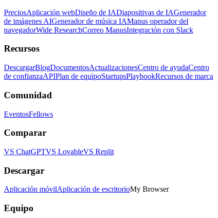
Precios
Aplicación web
Diseño de IA
Diapositivas de IA
Generador
de imágenes AI
Generador de música IA
Manus operador del
navegador
Wide Research
Correo Manus
Integración con Slack
Recursos
Descargar
Blog
Documentos
Actualizaciones
Centro de ayuda
Centro
de confianza
API
Plan de equipo
Startups
Playbook
Recursos de marca
Comunidad
Eventos
Fellows
Comparar
VS ChatGPT
VS Lovable
VS Replit
Descargar
Aplicación móvil
Aplicación de escritorio
My Browser
Equipo