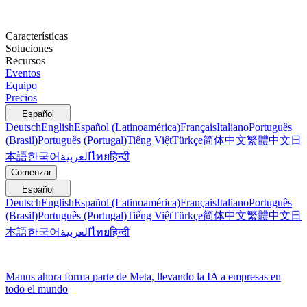
Características
Soluciones
Recursos
Eventos
Equipo
Precios
Español
Deutsch
English
Español (Latinoamérica)
Français
Italiano
Português
(Brasil)
Português (Portugal)
Tiếng Việt
Türkçe
简体中文
繁體中文
日
本語
한국어
العربية
ไทย
हिन्दी
Comenzar
Español
Deutsch
English
Español (Latinoamérica)
Français
Italiano
Português
(Brasil)
Português (Portugal)
Tiếng Việt
Türkçe
简体中文
繁體中文
日
本語
한국어
العربية
ไทย
हिन्दी
Manus ahora forma parte de Meta, llevando la IA a empresas en
todo el mundo