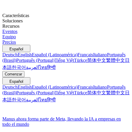
Características
Soluciones
Recursos
Eventos
Equipo
Precios
Español
Deutsch
English
Español (Latinoamérica)
Français
Italiano
Português
(Brasil)
Português (Portugal)
Tiếng Việt
Türkçe
简体中文
繁體中文
日
本語
한국어
العربية
ไทย
हिन्दी
Comenzar
Español
Deutsch
English
Español (Latinoamérica)
Français
Italiano
Português
(Brasil)
Português (Portugal)
Tiếng Việt
Türkçe
简体中文
繁體中文
日
本語
한국어
العربية
ไทย
हिन्दी
Manus ahora forma parte de Meta, llevando la IA a empresas en
todo el mundo