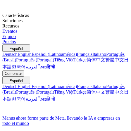
Características
Soluciones
Recursos
Eventos
Equipo
Precios
Español
Deutsch
English
Español (Latinoamérica)
Français
Italiano
Português
(Brasil)
Português (Portugal)
Tiếng Việt
Türkçe
简体中文
繁體中文
日
本語
한국어
العربية
ไทย
हिन्दी
Comenzar
Español
Deutsch
English
Español (Latinoamérica)
Français
Italiano
Português
(Brasil)
Português (Portugal)
Tiếng Việt
Türkçe
简体中文
繁體中文
日
本語
한국어
العربية
ไทย
हिन्दी
Manus ahora forma parte de Meta, llevando la IA a empresas en
todo el mundo