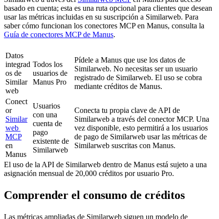
basado en cuenta; esta es una ruta opcional para clientes que desean 
usar las métricas incluidas en su suscripción a Similarweb. Para 
saber cómo funcionan los conectores MCP en Manus, consulta la 
Guía de conectores MCP de Manus
.
Datos 
Pídele a Manus que use los datos de 
integrad
Todos los 
Similarweb. No necesitas ser un usuario 
os de 
usuarios de 
registrado de Similarweb. El uso se cobra 
Similar
Manus Pro
mediante créditos de Manus.
web
Conect
Usuarios 
or 
Conecta tu propia clave de API de 
con una 
Similar
Similarweb a través del conector MCP. Una 
cuenta de 
web 
vez disponible, esto permitirá a los usuarios 
pago 
MCP
de pago de Similarweb usar las métricas de 
existente de 
en 
Similarweb suscritas con Manus.
Similarweb
Manus
El uso de la API de Similarweb dentro de Manus está sujeto a una 
asignación mensual de 20,000 créditos por usuario Pro.
Comprender el consumo de créditos
Las métricas ampliadas de Similarweb siguen un modelo de 