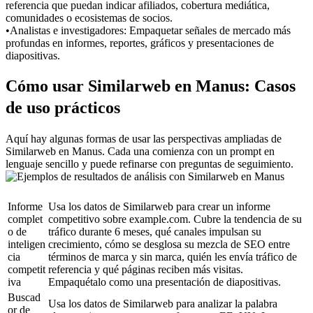
referencia que puedan indicar afiliados, cobertura mediática, 
comunidades o ecosistemas de socios.
•
Analistas e investigadores:
 Empaquetar señales de mercado más 
profundas en informes, reportes, gráficos y presentaciones de 
diapositivas.
Cómo usar Similarweb en Manus: Casos 
de uso prácticos
Aquí hay algunas formas de usar las perspectivas ampliadas de 
Similarweb en Manus. Cada una comienza con un prompt en 
lenguaje sencillo y puede refinarse con preguntas de seguimiento.
Informe 
Usa los datos de Similarweb para crear un informe 
complet
competitivo sobre 
example.com
. Cubre la tendencia de su 
o de 
tráfico durante 6 meses, qué canales impulsan su 
inteligen
crecimiento, cómo se desglosa su mezcla de SEO entre 
cia 
términos de marca y sin marca, quién les envía tráfico de 
competit
referencia y qué páginas reciben más visitas. 
iva
Empaquétalo como una presentación de diapositivas.
Buscad
Usa los datos de Similarweb para analizar la palabra 
or de 