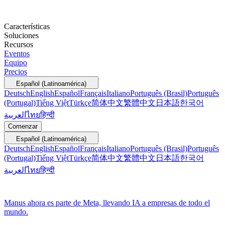
Características
Soluciones
Recursos
Eventos
Equipo
Precios
Español (Latinoamérica)
Deutsch
English
Español
Français
Italiano
Português (Brasil)
Português
(Portugal)
Tiếng Việt
Türkçe
简体中文
繁體中文
日本語
한국어
العربية
ไทย
हिन्दी
Comenzar
Español (Latinoamérica)
Deutsch
English
Español
Français
Italiano
Português (Brasil)
Português
(Portugal)
Tiếng Việt
Türkçe
简体中文
繁體中文
日本語
한국어
العربية
ไทย
हिन्दी
Manus ahora es parte de Meta, llevando IA a empresas de todo el
mundo.