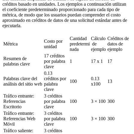
créditos basado en unidades. Los ejemplos a continuación utilizan 
el coeficiente predeterminado proporcionado para cada tipo de 
métrica, de modo que los usuarios puedan comprender el costo 
aproximado en créditos de datos de una solicitud estándar antes de 
ejecutarla.
Cantidad 
Cálculo
Créditos de 
Costo por 
Métrica
predetermi
 de 
datos de 
unidad
nada
ejemplo
ejemplo
17 créditos 
Resumen de 
por palabra 
1
17 x 1
17
palabras clave
clave
0.13 
Palabras clave del 
créditos por 
0.13 
100
13
análisis del sitio web
palabra 
x100
clave
Tráfico entrante: 
3 créditos 
Referencias 
por palabra 
100
3 × 100
300
Escritorio
clave
Tráfico entrante: 
3 créditos 
Referencias Web 
por palabra 
100
3 × 100
300
Móvil
clave
Tráfico saliente: 
3 créditos 