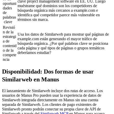
clave 
project management software
 en EE. UU. Luego 
oportuni
muéstrame qué dominios son los competidores de 
dades 
búsqueda orgánica más cercanos a 
example.com
 e 
de 
identifica qué competidor parece más vulnerable en 
palabras
términos sin marca.
 clave
Revisió
n de la 
Usa los datos de Similarweb para mostrar qué páginas de 
estrategi
example.com
 están generando el mayor tráfico de 
a de 
búsqueda orgánica. ¿Por qué palabras clave se posiciona 
contenid
cada página y qué tipos de páginas o grupos temáticos 
o de la 
deberíamos estudiar?
compete
ncia
Disponibilidad: Dos formas de usar 
Similarweb en Manus
El lanzamiento de Similarweb incluye dos rutas de acceso. Los 
usuarios de Manus Pro pueden usar la experiencia de datos de 
Similarweb integrada directamente en Manus sin una cuenta 
separada de Similarweb. Los clientes de pago existentes de 
Similarweb pronto podrán conectar su propia clave de API de 
Similarweb a través del 
Similarweb MCP
 en Manus para acceso 