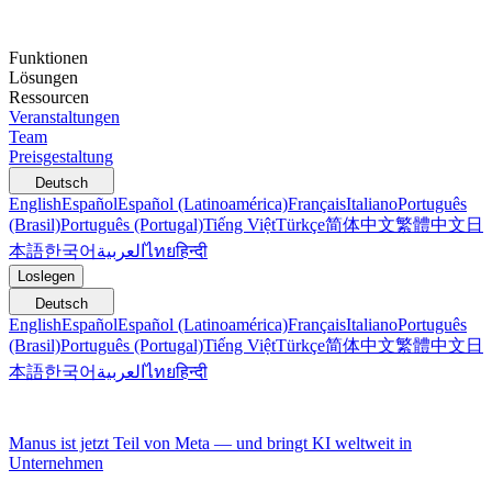
Funktionen
Lösungen
Ressourcen
Veranstaltungen
Team
Preisgestaltung
Deutsch
English
Español
Español (Latinoamérica)
Français
Italiano
Português
(Brasil)
Português (Portugal)
Tiếng Việt
Türkçe
简体中文
繁體中文
日
本語
한국어
العربية
ไทย
हिन्दी
Loslegen
Deutsch
English
Español
Español (Latinoamérica)
Français
Italiano
Português
(Brasil)
Português (Portugal)
Tiếng Việt
Türkçe
简体中文
繁體中文
日
本語
한국어
العربية
ไทย
हिन्दी
Manus ist jetzt Teil von Meta — und bringt KI weltweit in
Unternehmen