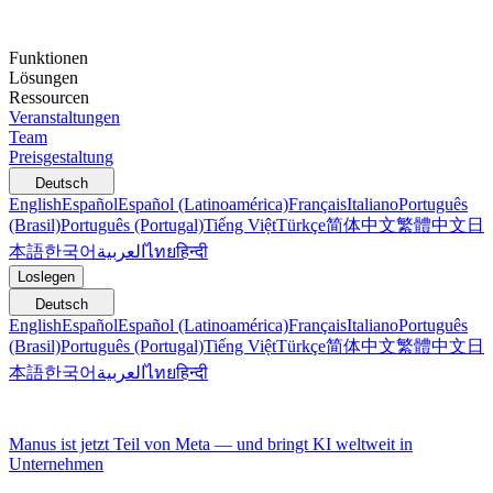
Funktionen
Lösungen
Ressourcen
Veranstaltungen
Team
Preisgestaltung
Deutsch
English
Español
Español (Latinoamérica)
Français
Italiano
Português
(Brasil)
Português (Portugal)
Tiếng Việt
Türkçe
简体中文
繁體中文
日
本語
한국어
العربية
ไทย
हिन्दी
Loslegen
Deutsch
English
Español
Español (Latinoamérica)
Français
Italiano
Português
(Brasil)
Português (Portugal)
Tiếng Việt
Türkçe
简体中文
繁體中文
日
本語
한국어
العربية
ไทย
हिन्दी
Manus ist jetzt Teil von Meta — und bringt KI weltweit in
Unternehmen