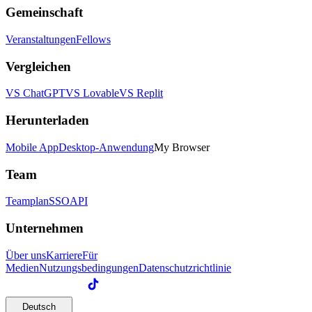
Gemeinschaft
Veranstaltungen
Fellows
Vergleichen
VS ChatGPT
VS Lovable
VS Replit
Herunterladen
Mobile App
Desktop-Anwendung
My Browser
Team
Teamplan
SSO
API
Unternehmen
Über uns
Karriere
Für
Medien
Nutzungsbedingungen
Datenschutzrichtlinie
Deutsch