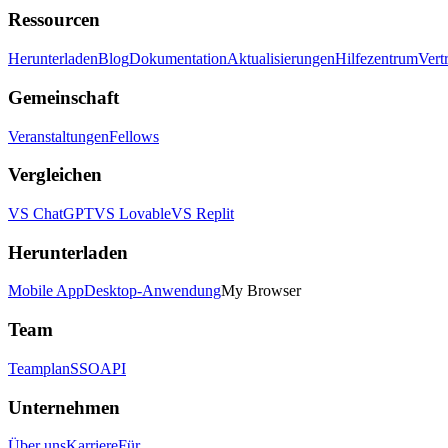
Ressourcen
Herunterladen
Blog
Dokumentation
Aktualisierungen
Hilfezentrum
Vert
Gemeinschaft
Veranstaltungen
Fellows
Vergleichen
VS ChatGPT
VS Lovable
VS Replit
Herunterladen
Mobile App
Desktop-Anwendung
My Browser
Team
Teamplan
SSO
API
Unternehmen
Über uns
Karriere
Für