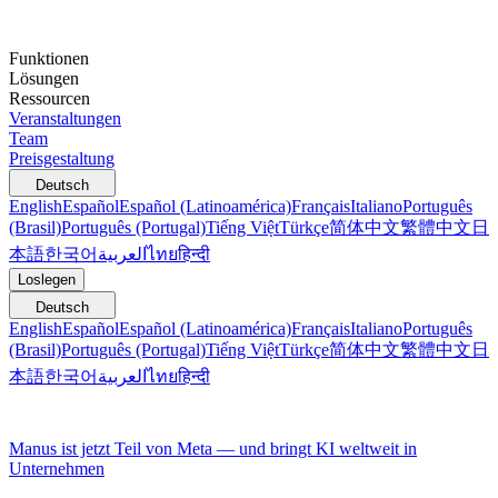
Funktionen
Lösungen
Ressourcen
Veranstaltungen
Team
Preisgestaltung
Deutsch
English
Español
Español (Latinoamérica)
Français
Italiano
Português
(Brasil)
Português (Portugal)
Tiếng Việt
Türkçe
简体中文
繁體中文
日
本語
한국어
العربية
ไทย
हिन्दी
Loslegen
Deutsch
English
Español
Español (Latinoamérica)
Français
Italiano
Português
(Brasil)
Português (Portugal)
Tiếng Việt
Türkçe
简体中文
繁體中文
日
本語
한국어
العربية
ไทย
हिन्दी
Manus ist jetzt Teil von Meta — und bringt KI weltweit in
Unternehmen