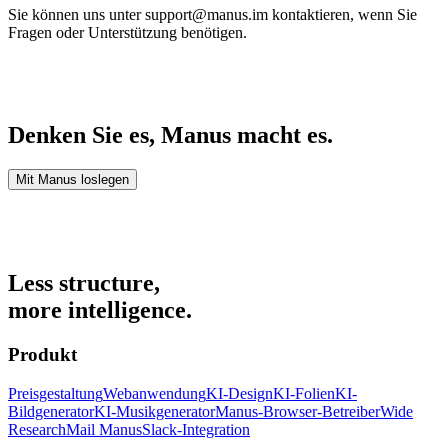
Sie können uns unter support@manus.im kontaktieren, wenn Sie
Fragen oder Unterstützung benötigen.
Denken Sie es, Manus macht es.
Mit Manus loslegen
Less structure,
more intelligence.
Produkt
Preisgestaltung
Webanwendung
KI-Design
KI-Folien
KI-
Bildgenerator
KI-Musikgenerator
Manus-Browser-Betreiber
Wide
Research
Mail Manus
Slack-Integration