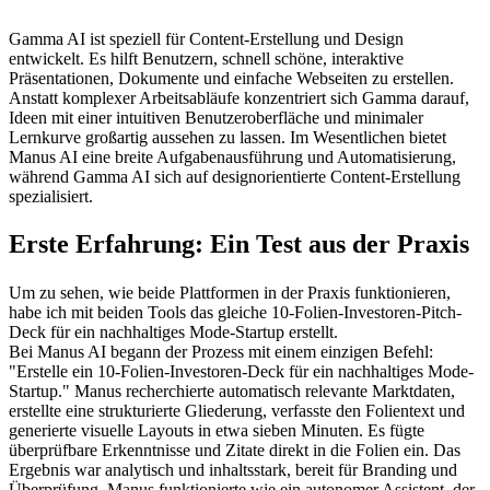
Gamma AI ist speziell für Content-Erstellung und Design 
entwickelt. Es hilft Benutzern, schnell schöne, interaktive 
Präsentationen, Dokumente und einfache Webseiten zu erstellen. 
Anstatt komplexer Arbeitsabläufe konzentriert sich Gamma darauf, 
Ideen mit einer intuitiven Benutzeroberfläche und minimaler 
Lernkurve großartig aussehen zu lassen. Im Wesentlichen bietet 
Manus AI eine breite Aufgabenausführung und Automatisierung, 
während Gamma AI sich auf designorientierte Content-Erstellung 
spezialisiert.
Erste Erfahrung: Ein Test aus der Praxis
Um zu sehen, wie beide Plattformen in der Praxis funktionieren, 
habe ich mit beiden Tools das gleiche 10-Folien-Investoren-Pitch-
Deck für ein nachhaltiges Mode-Startup erstellt.
Bei 
Manus AI
 begann der Prozess mit einem einzigen Befehl: 
"Erstelle ein 10-Folien-Investoren-Deck für ein nachhaltiges Mode-
Startup." Manus recherchierte automatisch relevante Marktdaten, 
erstellte eine strukturierte Gliederung, verfasste den Folientext und 
generierte visuelle Layouts in etwa sieben Minuten. Es fügte 
überprüfbare Erkenntnisse und Zitate direkt in die Folien ein. Das 
Ergebnis war analytisch und inhaltsstark, bereit für Branding und 
Überprüfung. Manus funktionierte wie ein autonomer Assistent, der 