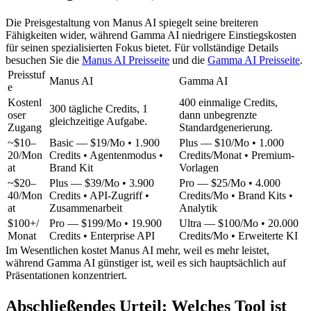
Die Preisgestaltung von Manus AI spiegelt seine breiteren 
Fähigkeiten wider, während Gamma AI niedrigere Einstiegskosten 
für seinen spezialisierten Fokus bietet. Für vollständige Details 
besuchen Sie die 
Manus AI Preisseite
 und die 
Gamma AI Preisseite
.
Preisstuf
Manus AI
Gamma AI
e
Kostenl
400 einmalige Credits, 
300 tägliche Credits, 1 
oser 
dann unbegrenzte 
gleichzeitige Aufgabe.
Zugang
Standardgenerierung.
~$10–
Basic — $19/Mo
 • 1.900 
Plus — $10/Mo
 • 1.000 
20/Mon
Credits • Agentenmodus • 
Credits/Monat • Premium-
at
Brand Kit
Vorlagen
~$20–
Plus — $39/Mo
 • 3.900 
Pro — $25/Mo
 • 4.000 
40/Mon
Credits • API-Zugriff • 
Credits/Mo • Brand Kits • 
at
Zusammenarbeit
Analytik
$100+/
Pro — $199/Mo
 • 19.900 
Ultra — $100/Mo
 • 20.000 
Monat
Credits • Enterprise API
Credits/Mo • Erweiterte KI
Im Wesentlichen kostet Manus AI mehr, weil es mehr leistet, 
während Gamma AI günstiger ist, weil es sich hauptsächlich auf 
Präsentationen konzentriert.
Abschließendes Urteil: Welches Tool ist 