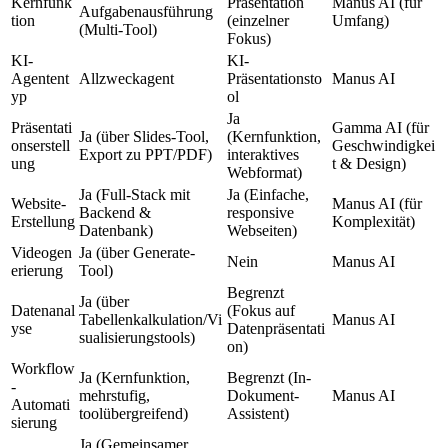
Kernfunk
Präsentation 
Manus AI
 (für 
Aufgabenausführung 
tion
(einzelner 
Umfang)
(Multi-Tool)
Fokus)
KI-
KI-
Agentent
Allzweckagent
Präsentationsto
Manus AI
yp
ol
Ja 
Präsentati
Gamma AI
 (für 
Ja (über Slides-Tool, 
(Kernfunktion, 
onserstell
Geschwindigkei
Export zu PPT/PDF)
interaktives 
ung
t & Design)
Webformat)
Ja (Full-Stack mit 
Ja (Einfache, 
Website-
Manus AI
 (für 
Backend & 
responsive 
Erstellung
Komplexität)
Datenbank)
Webseiten)
Videogen
Ja (über Generate-
Nein
Manus AI
erierung
Tool)
Begrenzt 
Ja (über 
Datenanal
(Fokus auf 
Tabellenkalkulation/Vi
Manus AI
yse
Datenpräsentati
sualisierungstools)
on)
Workflow
Ja (Kernfunktion, 
Begrenzt (In-
-
mehrstufig, 
Dokument-
Manus AI
Automati
toolübergreifend)
Assistent)
sierung
Ja (Gemeinsamer 