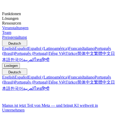
Funktionen
Lösungen
Ressourcen
Veranstaltungen
Team
Preisgestaltung
Deutsch
English
Español
Español (Latinoamérica)
Français
Italiano
Português
(Brasil)
Português (Portugal)
Tiếng Việt
Türkçe
简体中文
繁體中文
日
本語
한국어
العربية
ไทย
हिन्दी
Loslegen
Deutsch
English
Español
Español (Latinoamérica)
Français
Italiano
Português
(Brasil)
Português (Portugal)
Tiếng Việt
Türkçe
简体中文
繁體中文
日
本語
한국어
العربية
ไทย
हिन्दी
Manus ist jetzt Teil von Meta — und bringt KI weltweit in
Unternehmen