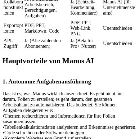
Kollabora
Ja (Echtzeit-
Manus AI
 (für 
Arbeitsbereich, 
tionsfunkt
Bearbeitung, 
Unternehmenste
Berechtigungen, 
ionen
Kommentare)
ams)
Aufgaben)
PDF, PPT, 
Exportopt
PDF, PPT, 
Web-Link, 
Unentschieden
ionen
Markdown, Code
PNG
API-
Ja (Alle zahlenden 
Ja (Beta für 
Unentschieden
Zugriff
Abonnenten)
Pro+ Nutzer)
Hauptvorteile von Manus AI
1. Autonome Aufgabenausführung
Das ist es, was Manus wirklich auszeichnet. Es geht nicht nur 
darum, Folien zu erstellen; es geht darum, den gesamten 
Arbeitsablauf zu automatisieren. Das bedeutet, Sie können 
Aufgaben delegieren wie:
•
Themen recherchieren und Informationen für Ihre Folien 
zusammenfassen.
•
Tabellenkalkulationsdaten analysieren und Erkenntnisse generieren.
•
Code schreiben oder Software debuggen.
•
Komplette Websites von Grund auf erstellen.