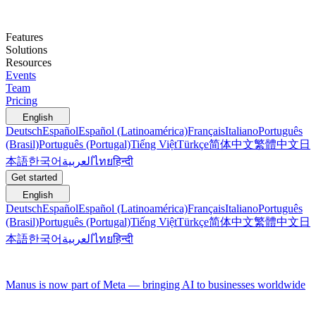
Features
Solutions
Resources
Events
Team
Pricing
English
Deutsch
Español
Español (Latinoamérica)
Français
Italiano
Português
(Brasil)
Português (Portugal)
Tiếng Việt
Türkçe
简体中文
繁體中文
日
本語
한국어
العربية
ไทย
हिन्दी
Get started
English
Deutsch
Español
Español (Latinoamérica)
Français
Italiano
Português
(Brasil)
Português (Portugal)
Tiếng Việt
Türkçe
简体中文
繁體中文
日
本語
한국어
العربية
ไทย
हिन्दी
Manus is now part of Meta — bringing AI to businesses worldwide